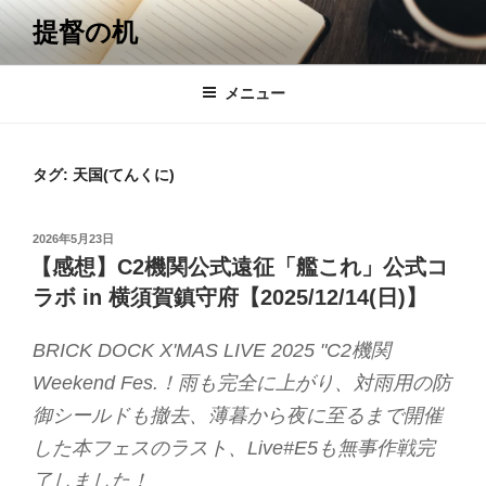
コ
提督の机
ン
テ
ン
メニュー
ツ
へ
ス
タグ:
天国(てんくに)
キ
ッ
投
2026年5月23日
プ
稿
【感想】C2機関公式遠征「艦これ」公式コ
日:
ラボ in 横須賀鎮守府【2025/12/14(日)】
BRICK DOCK X'MAS LIVE 2025 "C2機関
Weekend Fes.！雨も完全に上がり、対雨用の防
御シールドも撤去、薄暮から夜に至るまで開催
した本フェスのラスト、Live#E5も無事作戦完
了しました！