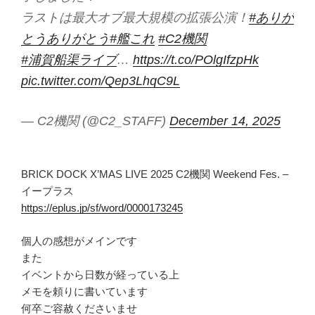
ラストは最大オブ最大規模の拡張公演！
#ありが
とうありがとう
#艦これ
#C2機関
#浦賀船渠ライブ
…
https://t.co/POlgIfzpHk
pic.twitter.com/Qep3LhqC9L
— C2機関 (@C2_STAFF)
December 14, 2025
BRICK DOCK X’MAS LIVE 2025 C2機関 Weekend Fes. –
イープラス
https://eplus.jp/sf/word/0000173245
個人の感想がメインです
また
イベントから日数が経っている上
メモを頼りに書いています
何卒ご容赦くださいませ