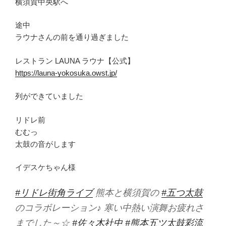
横須賀中央駅へ
途中
ラウナさんの前を通り過ぎました
レストラン LAUNA ラウナ【公式】
https://launa-yokosuka.owst.jp/
列ができていました
リドレ前
むむっ
太鼓の音がします
イデスケちゃん様
#リドレ街角ライブ
熊本と横須賀の
#五つ太鼓
のコラボレーション♪ 寒い中熱い演舞お疲れさ
までした～☆
#佐々木社中
#熊本五ツ太鼓彩流