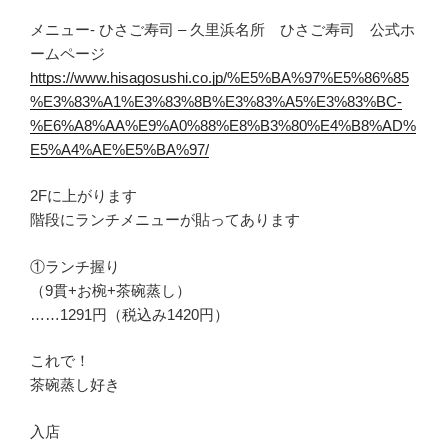
メニュー- ひさご寿司 – 久里浜名所 ひさご寿司 公式ホ
ームページ
https://www.hisagosushi.co.jp/%E5%BA%97%E5%86%85
%E3%83%A1%E3%83%8B%E3%83%A5%E3%83%BC-
%E6%A8%AA%E9%A0%88%E8%B3%80%E4%B8%AD%
E5%A4%AE%E5%BA%97/
2Fに上がります
階段にランチメニューが貼ってあります
①ランチ握り
（9貫+お椀+茶碗蒸し）
……1291円（税込み1420円）
これで！
茶碗蒸し好き
入店