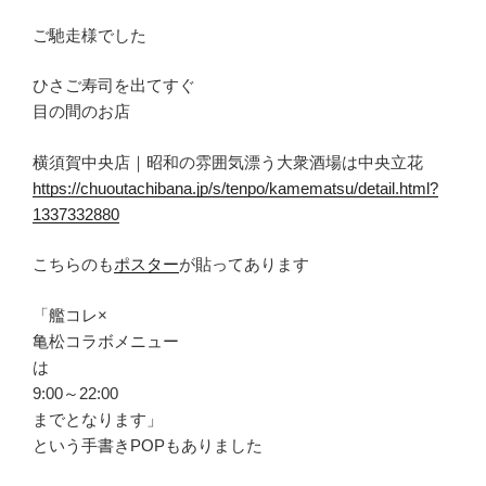
ご馳走様でした
ひさご寿司を出てすぐ
目の間のお店
横須賀中央店｜昭和の雰囲気漂う大衆酒場は中央立花
https://chuoutachibana.jp/s/tenpo/kamematsu/detail.html?
1337332880
こちらのも
ポスター
が貼ってあります
「艦コレ×
亀松コラボメニュー
は
9:00～22:00
までとなります」
という手書きPOPもありました