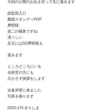
今回の公開のお礼を言って先に進みます
総監部入口
艦娘スタンディPOP
摩耶様
改二の艤装ですね
凛々しい
足元にはSD摩耶様も
進みます
ところどころにいる
自衛官の方にも
欠かさず挨拶をします
吉倉岸壁に来ました
写真を撮ります
DDG-174 きりしま