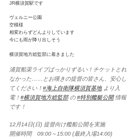
JR横須賀駅です
ヴェルニー公園
空模様
相変わらずどんよりしています
今にも雨が降り出しそう
横須賀地方総監部に着きました
浦賀船渠ライブばっかりずるい！チケットとれ
なかった……とお嘆きの提督の皆さん、安心し
てください！
#海上自衛隊横須賀基地
より入
電！
#横須賀地方総監部
の
#特別艦艇公開
情報
です！
12月14日(日) 提督向け艦船公開を実施
開催時間 09:00～15:00 (最終入場14:00)