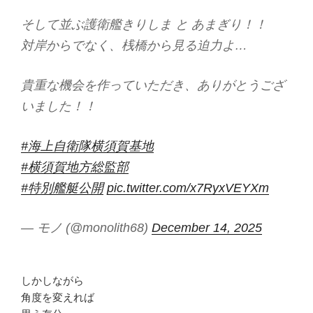
そして並ぶ護衛艦きりしま と あまぎり！！
対岸からでなく、桟橋から見る迫力よ…
貴重な機会を作っていただき、ありがとうござ
いました！！
#海上自衛隊横須賀基地
#横須賀地方総監部
#特別艦艇公開
pic.twitter.com/x7RyxVEYXm
— モノ (@monolith68)
December 14, 2025
しかしながら
角度を変えれば