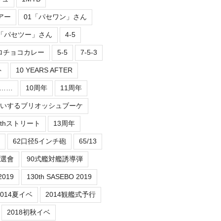
アー
01「パセワン」さん
2「パセツー」さん
4-5
ロチョコカレー
5-5
7-5-3
ト
10 YEARS AFTER
er……
10周年
11周年
祝いするブリオッシュブーケ
3thストリート
13周年
62口径5インチ砲
65/13
抽選會
90式艦対艦誘導弾
2019
130th SASEBO 2019
2014夏イベ
2014観艦式予行
2018初秋イベ