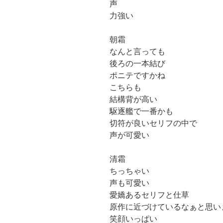
声
力強い
朝霜
なんと言っても
後ろの一本結び
ポニテですかね
こちらも
結構背が高い
駆逐艦で一番かも
切符が良いセリフの中で
声が可愛い
清霜
ちっちゃい
声も可愛い
愛嬌あるセリフと仕草
原作に近づけているなぁと思い
笑顔いっぱい