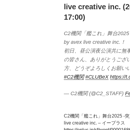
live creative inc
17:00)
C2機関「艦これ」舞台2025 
by avex live creative inc.！
初日、昼公演夜公演共に無
の皆さん、ありがとうござ
方、どうぞよろしくお願い
#C2機関
#CLUBeX
https://
— C2機関 (@C2_STAFF)
F
C2機関「艦これ」舞台2025 -突入！礼
live creative inc. – イープラス
https://eplus.jp/sf/word/000016