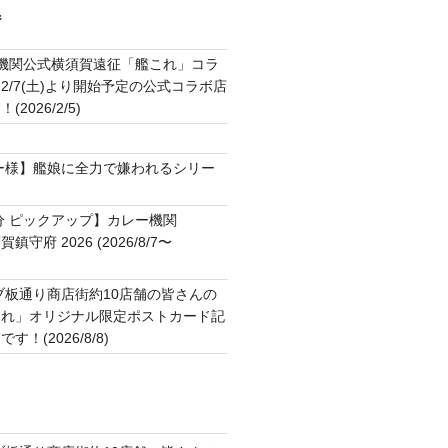
ジ
2機関公式横須賀遠征「艦これ」コラ
2/7(土)より開始予定の公式コラボ店
2026/2/5)
ト
ー様】艦娘に全力で嫌われるシリー
分 ピックアップ】カレー機関
横須賀鎮守府 2026 (2026/8/7〜
ブ板通り商店街約10店舗の皆さんの
これ」オリジナル限定ポストカード記
！(2026/8/8)