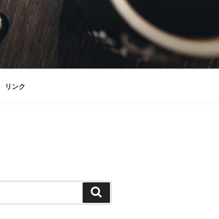
リンク
検
索