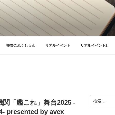
提督これくしょん
リアルイベント
リアルイベント2
検
関「艦これ」舞台2025 -
索:
resented by avex