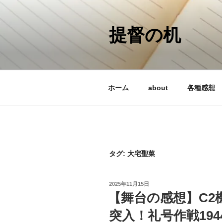
コ
ン
テ
提督の机
ン
ツ
へ
ス
ホーム
about
各種感想
キ
ッ
プ
タグ:
大宅聖菜
投
2025年11月15日
稿
【舞台の感想】C2機
日:
突入！礼号作戦1944- p