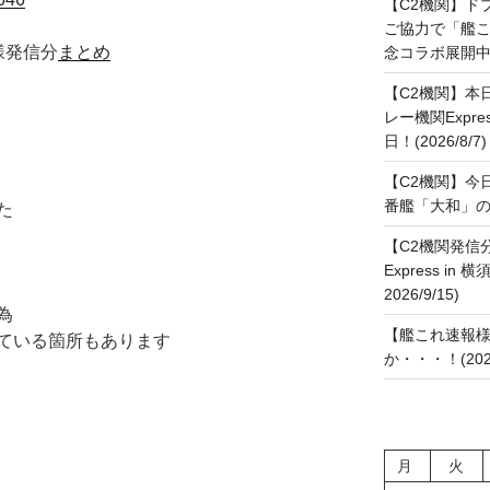
【C2機関】ド
ご協力で「艦
様発信分
まとめ
念コラボ展開中です
【C2機関】本
レー機関Expre
日！(2026/8/7)
【C2機関】今
番艦「大和」の進水
た
【C2機関発信
Express in 
2026/9/15)
為
【艦これ速報様
ている箇所もあります
か・・・！(2026
月
火