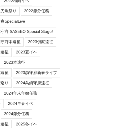
2022梅雨イベ
秋刀魚祭り
2022節分任務
SpecialLive
 SASEBO Special Stage!
鎮守府本遠征
2023偵察遠征
察遠征
2023夏イベ
2023本遠征
式遠征
2023鎮守府新春ライブ
府巡り
2024呉鎮守府遠征
2024年末年始任務
務
2024早春イベ
2024節分任務
チ遠征
2025冬イベ