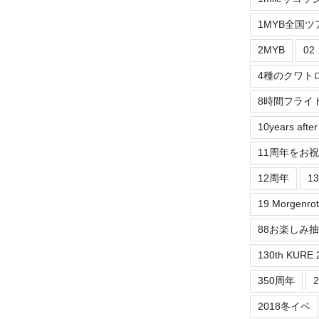
1MYB全国ツ
2MYB
0
4種のクワト
8時間フライ
10years aft
11周年をお
12周年
1
19 Morgenrot
88お楽しみ
130th KURE 
350周年
2018冬イベ