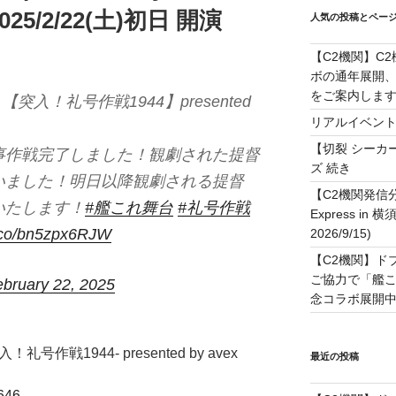
. (2025/2/22(土)初日 開演
人気の投稿とペー
【C2機関】C
ボの通年展開、
をご案内します！(
【突入！礼号作戦1944】presented
リアルイベン
【切裂 シーカ
事作戦完了しました！観劇された提督
ズ 続き
いました！明日以降観劇される提督
【C2機関発信
いたします！
#艦これ舞台
#礼号作戦
Express in 
t.co/bn5zpx6RJW
2026/9/15)
【C2機関】ド
ご協力で「艦
ebruary 22, 2025
念コラボ展開中です
号作戦1944- presented by avex
最近の投稿
8646