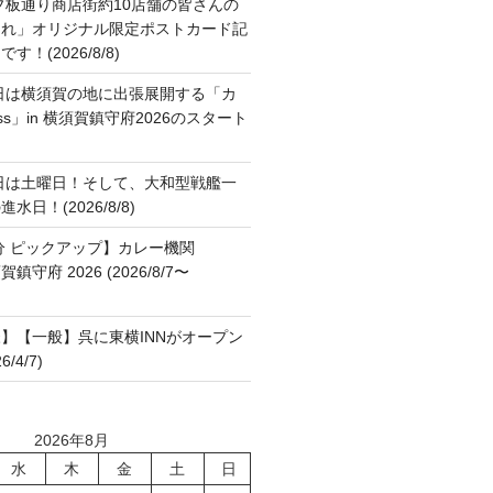
ブ板通り商店街約10店舗の皆さんの
これ」オリジナル限定ポストカード記
！(2026/8/8)
日は横須賀の地に出張展開する「カ
ss」in 横須賀鎮守府2026のスタート
日は土曜日！そして、大和型戦艦一
日！(2026/8/8)
分 ピックアップ】カレー機関
横須賀鎮守府 2026 (2026/8/7〜
】【一般】呉に東横INNがオープン
/4/7)
2026年8月
水
木
金
土
日