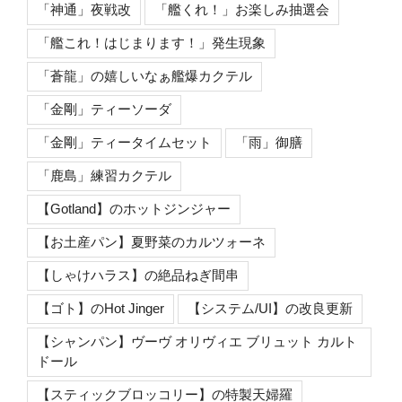
「神通」夜戦改
「艦くれ！」お楽しみ抽選会
「艦これ！はじまります！」発生現象
「蒼龍」の嬉しいなぁ艦爆カクテル
「金剛」ティーソーダ
「金剛」ティータイムセット
「雨」御膳
「鹿島」練習カクテル
【Gotland】のホットジンジャー
【お土産パン】夏野菜のカルツォーネ
【しゃけハラス】の絶品ねぎ間串
【ゴト】のHot Jinger
【システム/UI】の改良更新
【シャンパン】ヴーヴ オリヴィエ ブリュット カルト
ドール
【スティックブロッコリー】の特製天婦羅