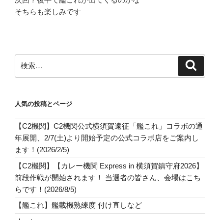
そちらも楽しみです
検
検
索
索:
人気の投稿とページ
【C2機関】C2機関公式横須賀遠征「艦これ」コラボの通
年展開、2/7(土)より開始予定の公式コラボ店をご案内し
ます！(2026/2/5)
【C2機関】【カレー機関 Express in 横須賀鎮守府2026】
前段作戦が開始されます！ 当選者の皆さん、会場はこち
らです！(2026/8/5)
【艦これ】艦載機熟練度 付け直しなど