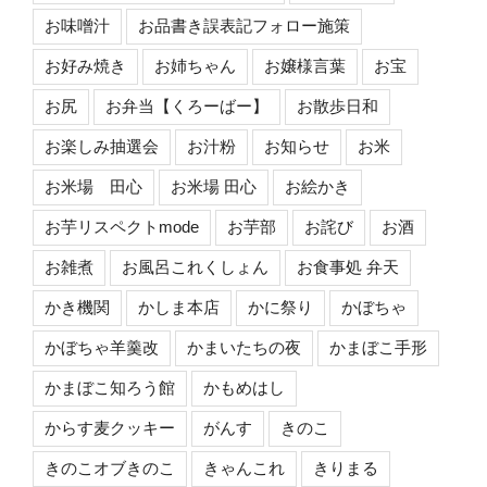
お味噌汁
お品書き誤表記フォロー施策
お好み焼き
お姉ちゃん
お嬢様言葉
お宝
お尻
お弁当【くろーばー】
お散歩日和
お楽しみ抽選会
お汁粉
お知らせ
お米
お米場 田心
お米場 田心
お絵かき
お芋リスペクトmode
お芋部
お詫び
お酒
お雑煮
お風呂これくしょん
お食事処 弁天
かき機関
かしま本店
かに祭り
かぼちゃ
かぼちゃ羊羹改
かまいたちの夜
かまぼこ手形
かまぼこ知ろう館
かもめはし
からす麦クッキー
がんす
きのこ
きのこオブきのこ
きゃんこれ
きりまる