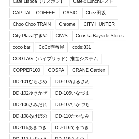
Cafe Lisboa【リスボン】
Cafe＆Lunchレスト
CAPITAL COFFEE
CASIO
Chez田坂
Choo Choo TRAIN
Chrome
CITY HUNTER
City Plazaすぎや
CIWS
Coaska Bayside Stores
coco bar
CoCo壱番屋
code:831
COGLAG（ハイブリッド）推進システム
COPPER100
COSPA
CRANE Garden
DD-101むらさめ
DD-102はるさめ
DD-102ゆきかぜ
DD-105いなづま
DD-106さみだれ
DD-107いかづち
DD-108あけぼの
DD-110たかなみ
DD-115あきづき
DD-116てるづき
DD-117すずつき
DD-119あさひ