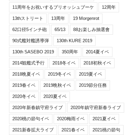
11周年をお祝いするブリオッシュブーケ
12周年
13thストリート
13周年
19 Morgenrot
62口径5インチ砲
65/13
88お楽しみ抽選會
90式艦対艦誘導弾
130th KURE 2019
130th SASEBO 2019
350周年
2014夏イベ
2014観艦式予行
2018冬イベ
2018初秋イベ
2018晩夏イベ
2019冬イベ
2019夏イベ
2019春イベ
2019晩秋イベ
2019節分任務
2020冬イベ
2020夏イベ
2020年新春鎮守府ライブ
2020年鎮守府新春ライブ
2020桃の節句イベ
2020梅雨イベ
2021夏イベ
2021新春拡大ライブ
2021春イベ
2021桃の節句