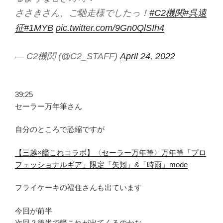
ささきさん、ご馳走様でしたっ！
#C2機関
#呉遠
征
#1MYB
pic.twitter.com/9Gn0QlSIh4
— C2機関 (@C2_STAFF)
April 24, 2022
39:25
セーラー万年筆さん
自分のところで恐縮ですが
【三越×艦これコラボ】〈セーラー万年筆〉万年筆「プロ
フェッショナルギア」限定「矢矧」&「時雨」mode
フライケーキの福住さんも出ています
今回が前半
次回？後半で艦これが出てくるのかな