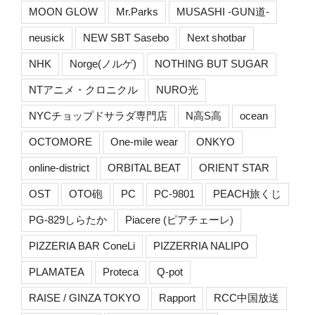
MOON GLOW
Mr.Parks
MUSASHI -GUN道-
neusick
NEW SBT Sasebo
Next shotbar
NHK
Norge(ノルゲ)
NOTHING BUT SUGAR
NTアニメ・クロニクル
NURO光
NYCチョップドサラダ専門店
N高S高
ocean
OCTOMORE
One-mile wear
ONKYO
online-district
ORBITAL BEAT
ORIENT STAR
OST
OTO砲
PC
PC-9801
PEACH旅くじ
PG-829しらたか
Piacere (ピアチェーレ)
PIZZERIA BAR ConeLi
PIZZERRIA NALIPO
PLAMATEA
Proteca
Q-pot
RAISE / GINZA TOKYO
Rapport
RCC中国放送