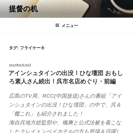
コ
提督の机
ン
テ
ン
メニュー
ツ
へ
ス
タグ:
フライケーキ
キ
ッ
投
2022年8月20日
プ
稿
アインシュタインの出没！ひな壇団 おもし
日:
ろ素人さん続出！呉市名店めぐり・前編
広島のTV局、RCC(中国放送)さんの番組「アイ
ンシュタインの出没！ひな壇団」の中で、呉＆
「艦これ」も紹介されました！
海自呉地方総監部や、颯爽と公式法被を着こな
したクレイトンベイホテルの方も登場＆活躍し