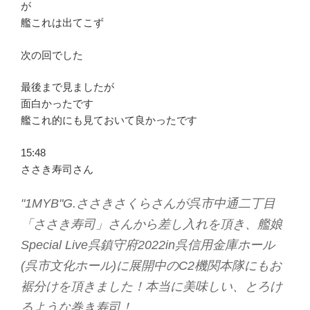
が
艦これは出てこず
次の回でした
最後まで見ましたが
面白かったです
艦これ的にも見ておいて良かったです
15:48
ささき寿司さん
"1MYB"G.ささきさくらさんが呉市中通二丁目
「ささき寿司」さんから差し入れを頂き、艦娘
Special Live呉鎮守府2022in呉信用金庫ホール
(呉市文化ホール)に展開中のC2機関本隊にもお
裾分けを頂きました！本当に美味しい、とろけ
るような巻き寿司！