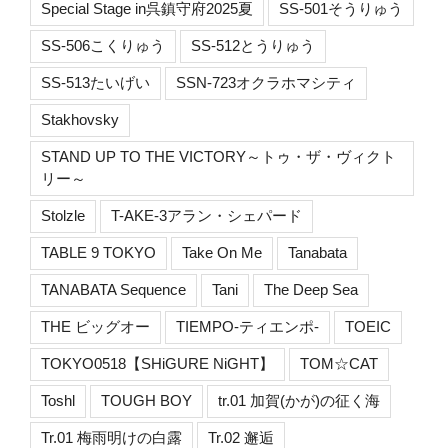
Special Stage in呉鎮守府2025夏
SS-501そうりゅう
SS-506こくりゅう
SS-512とうりゅう
SS-513たいげい
SSN-723オクラホマシティ
Stakhovsky
STAND UP TO THE VICTORY～トゥ・ザ・ヴィクト
リー～
Stolzle
T-AKE-3アラン・シェパード
TABLE 9 TOKYO
Take On Me
Tanabata
TANABATA Sequence
Tani
The Deep Sea
THE ビッグオー
TIEMPO-ティエンポ-
TOEIC
TOKYO0518【SHiGURE NiGHT】
TOM☆CAT
Toshl
TOUGH BOY
tr.01 加賀(かが)の征く海
Tr.01 梅雨明けの白露
Tr.02 邂逅