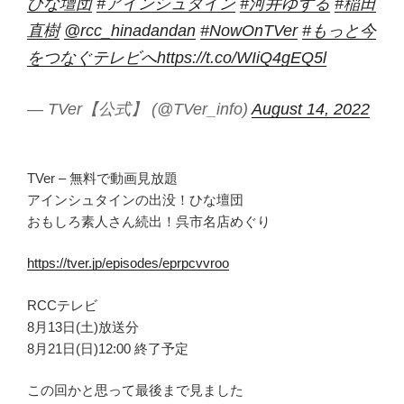
ひな壇団
#アインシュタイン
#河井ゆずる
#稲田
直樹
@rcc_hinadandan
#NowOnTVer
#もっと今
をつなぐテレビへ
https://t.co/WIiQ4gEQ5l
— TVer【公式】 (@TVer_info)
August 14, 2022
TVer – 無料で動画見放題
アインシュタインの出没！ひな壇団
おもしろ素人さん続出！呉市名店めぐり
https://tver.jp/episodes/eprpcvvroo
RCCテレビ
8月13日(土)放送分
8月21日(日)12:00 終了予定
この回かと思って最後まで見ました