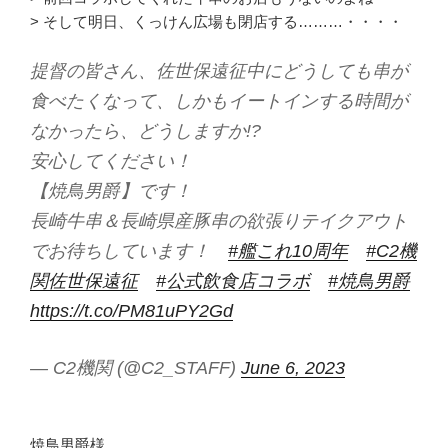
> そして明日、くっけん広場も閉店する………・・・・
提督の皆さん、佐世保遠征中にどうしても串が
食べたくなって、しかもイートインする時間が
なかったら、どうしますか!?
安心してください！
【焼鳥男爵】です！
長崎牛串＆長崎県産豚串の欲張りテイクアウト
でお待ちしています！
#艦これ10周年
#C2機
関佐世保遠征
#公式飲食店コラボ
#焼鳥男爵
https://t.co/PM81uPY2Gd
— C2機関 (@C2_STAFF)
June 6, 2023
焼鳥男爵様