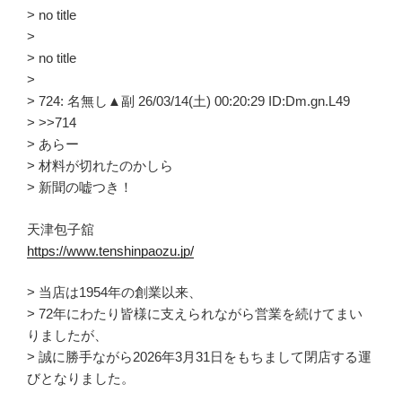
> no title
>
> no title
>
> 724: 名無し▲副 26/03/14(土) 00:20:29 ID:Dm.gn.L49
> >>714
> あらー
> 材料が切れたのかしら
> 新聞の嘘つき！
天津包子舘
https://www.tenshinpaozu.jp/
> 当店は1954年の創業以来、
> 72年にわたり皆様に支えられながら営業を続けてまい
りましたが、
> 誠に勝手ながら2026年3月31日をもちまして閉店する運
びとなりました。