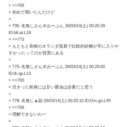
> >>769
> 初めて聞いたんだけど
>
> 795: 名無しさん＠おーぷん 26/03/14(土) 00:26:39
ID:b6.at.L18
> >>773
> もともと長崎のオランダ貿易で比較的砂糖が手に入りや
すかったってのが背景にある
>
> 775: 名無しさん＠おーぷん 26/03/14(土) 00:25:00
ID:Ik.qp.L13
> >>769
> 活きった刺身には甘い醤油は必要だと思う
>
> 778: 名無し▲副 26/03/14(土) 00:25:10 ID:Dm.gn.L49
> >>769
> 理解できないわー
>