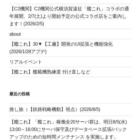
【C2機関】C2機関公式横須賀遠征「艦これ」コラボの通
年展開、2/7(土)より開始予定の公式コラボ店をご案内し
ます！(2026/2/5)
about
【艦これ】30▼【工廠】開発のUI拡張と機能強化
(2026/1/28アプデ)
リアルイベント
【艦これ】艦載機熟練度 付け直しなど
最近の投稿
推し旅（【鉄路戦略機動】視点）(2026/8/5)
【艦これ】「艦これ」稼働全20サーバ群は、明日8/5(水)
13:00～16:00にサーバ保守及びデータベース拡張/バック
アップのための短時間メンテナンス を実施します。