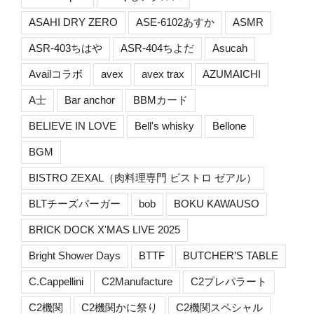
ASAHI DRY ZERO
ASE-6102あすか
ASMR
ASR-403ちはや
ASR-404ちよだ
Asucah
Availコラボ
avex
avex trax
AZUMAICHI
A士
Bar anchor
BBMカード
BELIEVE IN LOVE
Bell's whisky
Bellone
BGM
BISTRO ZEXAL（肉料理専門 ビストロ ゼアル）
BLTチーズバーガー
bob
BOKU KAWAUSO
BRICK DOCK X'MAS LIVE 2025
Bright Shower Days
BTTF
BUTCHER’S TABLE
C.Cappellini
C2Manufacture
C2プレパラート
C2機関
C2機関かに祭り
C2機関スペシャル