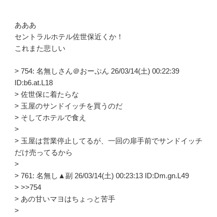
あああ
セントラルホテル佐世保近くか！
これまた悲しい
> 754: 名無しさん＠おーぷん 26/03/14(土) 00:22:39
ID:b6.at.L18
> 佐世保に着たらな
> 玉屋のサンドイッチを買うのだ
> そしてホテルで食え
>
> 玉屋は営業停止してるが、一回の扉手前でサンドイッチ
だけ売ってるから
>
> 761: 名無し▲副 26/03/14(土) 00:23:13 ID:Dm.gn.L49
> >>754
> あの甘いマヨはちょっと苦手
>