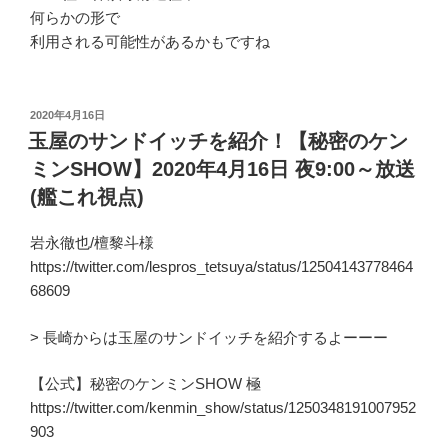
何らかの形で
利用される可能性があるかもですね
投
2020年4月16日
稿
玉屋のサンドイッチを紹介！【秘密のケン
日:
ミンSHOW】2020年4月16日 夜9:00～放送
(艦これ視点)
岩永徹也/檀黎斗様
https://twitter.com/lespros_tetsuya/status/12504143778464
68609
> 長崎からは玉屋のサンドイッチを紹介するよーーー
【公式】秘密のケンミンSHOW 極
https://twitter.com/kenmin_show/status/1250348191007952
903