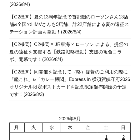
(2026/8/4)
【C2機関】夏の13周年記念で首都圏のローソンさん13店
舗&全国のHMVさんも9店舗、計22店舗による夏の遠征ス
テーション計画も発動！(2026/8/4)
【C2機関】C2機関 × JR東海 × ローソン による、提督の
夏の遠征を支援する【鉄路戦略機動】支援の複合コラ
ボ、開幕です！(2026/8/4)
【C2機関】同開催を記念して（略）提督のご利用の際に
「艦これ」&「カレー機関」Express in 横須賀鎮守府2026
オリジナル限定ポストカードを記念限定頒布開始の予定
です！(2026/8/3)
2026年8月
月
火
水
木
金
土
日
1
2