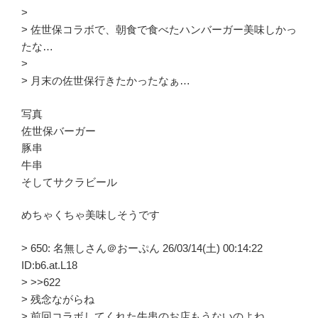
>
> 佐世保コラボで、朝食で食べたハンバーガー美味しかっ
たな…
>
> 月末の佐世保行きたかったなぁ…
写真
佐世保バーガー
豚串
牛串
そしてサクラビール
めちゃくちゃ美味しそうです
> 650: 名無しさん＠おーぷん 26/03/14(土) 00:14:22
ID:b6.at.L18
> >>622
> 残念ながらね
> 前回コラボしてくれた牛串のお店もうないのよね