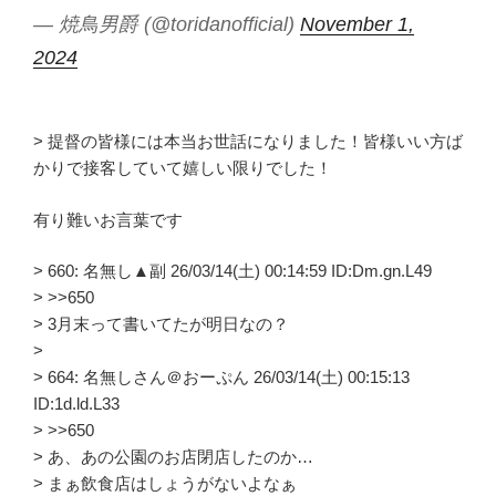
— 焼鳥男爵 (@toridanofficial)
November 1,
2024
> 提督の皆様には本当お世話になりました！皆様いい方ば
かりで接客していて嬉しい限りでした！
有り難いお言葉です
> 660: 名無し▲副 26/03/14(土) 00:14:59 ID:Dm.gn.L49
> >>650
> 3月末って書いてたが明日なの？
>
> 664: 名無しさん＠おーぷん 26/03/14(土) 00:15:13
ID:1d.ld.L33
> >>650
> あ、あの公園のお店閉店したのか…
> まぁ飲食店はしょうがないよなぁ