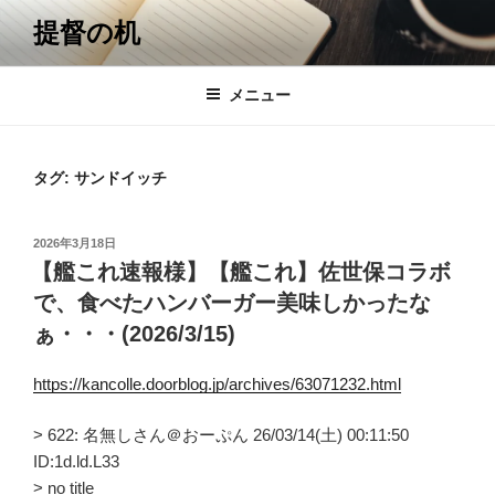
コ
提督の机
ン
テ
ン
メニュー
ツ
へ
ス
タグ:
サンドイッチ
キ
ッ
投
2026年3月18日
プ
稿
【艦これ速報様】【艦これ】佐世保コラボ
日:
で、食べたハンバーガー美味しかったな
ぁ・・・(2026/3/15)
https://kancolle.doorblog.jp/archives/63071232.html
> 622: 名無しさん＠おーぷん 26/03/14(土) 00:11:50
ID:1d.ld.L33
> no title