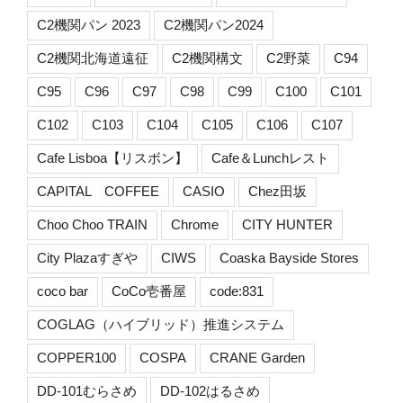
C2機関パン 2023
C2機関パン2024
C2機関北海道遠征
C2機関構文
C2野菜
C94
C95
C96
C97
C98
C99
C100
C101
C102
C103
C104
C105
C106
C107
Cafe Lisboa【リスボン】
Cafe＆Lunchレスト
CAPITAL COFFEE
CASIO
Chez田坂
Choo Choo TRAIN
Chrome
CITY HUNTER
City Plazaすぎや
CIWS
Coaska Bayside Stores
coco bar
CoCo壱番屋
code:831
COGLAG（ハイブリッド）推進システム
COPPER100
COSPA
CRANE Garden
DD-101むらさめ
DD-102はるさめ