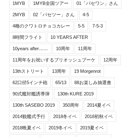
1MYB
1MYB全国ツアー
01「パセワン」さん
2MYB
02「パセツー」さん
4-5
4種のクワトロチョコカレー
5-5
7-5-3
8時間フライト
10 YEARS AFTER
10years after……
10周年
11周年
11周年をお祝いするブリオッシュブーケ
12周年
13thストリート
13周年
19 Morgenrot
62口径5インチ砲
65/13
88お楽しみ抽選會
90式艦対艦誘導弾
130th KURE 2019
130th SASEBO 2019
350周年
2014夏イベ
2014観艦式予行
2018冬イベ
2018初秋イベ
2018晩夏イベ
2019冬イベ
2019夏イベ