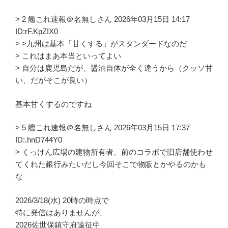
> 2 艦これ速報＠名無しさん 2026年03月15日 14:17
ID:rF.KpZIX0
> >九州は基本「甘くする」がスタンダードなのだ
> これはまあ本当といってよい
> 自分は鹿児島だが、醤油自体が全く違うから（クッソ甘
い、だがそこが良い）
基本甘くするのですね
> 5 艦これ速報＠名無しさん 2026年03月15日 17:37
ID:.hnD744Y0
> くっけん広場の建物所有者、前のコラボで旧店舗使わせ
てくれた銀行みたいだし今回そこで物販とかやるのかも
な
2026/3/18(水) 20時の時点で
特に発信はありませんが、
2026佐世保鎮守府遠征中