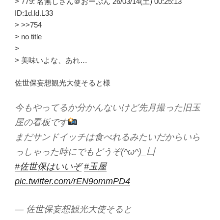
> 779: 名無しさん＠おーぷん 26/03/14(土) 00:25:13
ID:1d.ld.L33
> >>754
> no title
>
> 美味いよな、あれ…
佐世保妄想観光大使そると様
今もやってるか分かんないけど先月撮った旧玉
屋の看板です
まだサンドイッチは食べれるみたいだからいら
っしゃった時にでもどうぞ(^ω^)_凵
#佐世保はいいぞ
#玉屋
pic.twitter.com/rEN9ommPD4
— 佐世保妄想観光大使そると