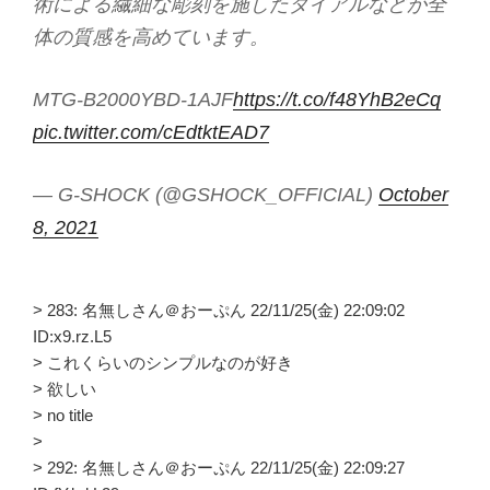
術による繊細な彫刻を施したダイアルなどが全
体の質感を高めています。
MTG-B2000YBD-1AJF
https://t.co/f48YhB2eCq
pic.twitter.com/cEdtktEAD7
— G-SHOCK (@GSHOCK_OFFICIAL)
October
8, 2021
> 283: 名無しさん＠おーぷん 22/11/25(金) 22:09:02
ID:x9.rz.L5
> これくらいのシンプルなのが好き
> 欲しい
> no title
>
> 292: 名無しさん＠おーぷん 22/11/25(金) 22:09:27