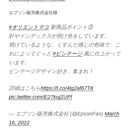
エプソン販売株式会社様
#オリエントマコ
新商品ポイント③
針やインデックスが焼け色をしています。
焼けているような、くすんだ感じの色味で、こ
れによってぐっと
#ビンテージ
風に仕上がって
います。
ビンテージデザイン好き、集まれ！
詳細はこちら
https://t.co/4ig2af67TK
pic.twitter.com/E27kujZUPl
— エプソン販売株式会社 (@EpsonFan)
March
16, 2022