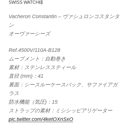
SWISS WATCH様
Vacheron Constantin – ヴァシュロンコスタンタ
ン
オーヴァーシーズ
Ref.4500V/110A-B128
ムーブメント：自動巻き
素材：ステンレススティール
直径 (mm)：41
裏面：シースルーケースバック、サファイアガ
ラス
防水機能（気圧)：15
ストラップの素材：ミシシッピアリゲーター
pic.twitter.com/4ketOXnSxO