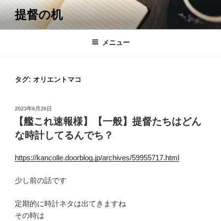
コ
提督の机
ン
テ
ン
メニュー
ツ
へ
ス
タグ:
オリエントマコ
キ
ッ
投
2023年6月26日
プ
稿
【艦これ速報様】【一般】提督たちはどん
日:
な時計してるんでち？
https://kancolle.doorblog.jp/archives/59955717.html
少し前の話です
定期的に時計ネタは出てきますね
その時は