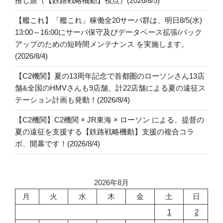
推し旅（【鉄路戦略機動】視点）(2026/8/5)
【艦これ】「艦これ」稼働全20サーバ群は、明日8/5(水)
13:00～16:00にサーバ保守及びデータベース拡張/バック
アップのための短時間メンテナンス を実施します。
(2026/8/4)
【C2機関】夏の13周年記念で首都圏のローソンさん13店
舗&全国のHMVさんも9店舗、計22店舗による夏の遠征ス
テーション計画も発動！(2026/8/4)
【C2機関】C2機関 × JR東海 × ローソン による、提督の
夏の遠征を支援する【鉄路戦略機動】支援の複合コラ
ボ、開幕です！(2026/8/4)
2026年8月
月
火
水
木
金
土
日
1
2