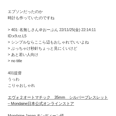
エプソンだったのか
時計も作っていたのですね
> 401: 名無しさん＠おーぷん 22/11/25(金) 22:14:11
ID:x9.rz.L5
> シンプルならここら辺もおしゃれでいいよね
> ぶっちゃけ秒針ちょっと見にくいけど
> あと若い人向け
> no title
401提督
うっわ
こりゃおしゃれ
エヴォ２オートマチック 35mm シルバーブレスレット
– Mondaine日本公式オンラインストア
Mondaine Japan モンディーン様