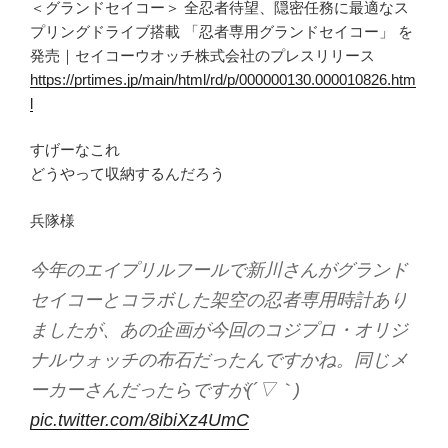
＜グランドセイコー＞ 全忍者待望、隠密任務に最適なス
プリングドライブ搭載 「忍者専用グランドセイコー」 を
発売｜セイコーウオッチ株式会社のプレスリリース
https://prtimes.jp/main/html/rd/p/000000130.000010826.htm
l
すげーなこれ
どうやって収納するんだろう
兵隊様
今年のエイプリルフールで新川さんがグランド
セイコーとコラボした架空の忍者専用時計あり
ましたが、あの企画が今回のコジプロ・オリジ
ナルウォッチの布石だったんですかね。同じメ
ーカーさんだったらですが(´▽｀)
pic.twitter.com/8ibiXz4UmC