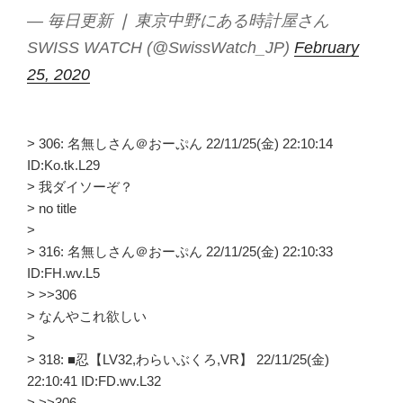
— 毎日更新 ❘ 東京中野にある時計屋さん
SWISS WATCH (@SwissWatch_JP)
February
25, 2020
> 306: 名無しさん＠おーぷん 22/11/25(金) 22:10:14
ID:Ko.tk.L29
> 我ダイソーぞ？
> no title
>
> 316: 名無しさん＠おーぷん 22/11/25(金) 22:10:33
ID:FH.wv.L5
> >>306
> なんやこれ欲しい
>
> 318: ■忍【LV32,わらいぶくろ,VR】 22/11/25(金)
22:10:41 ID:FD.wv.L32
> >>306