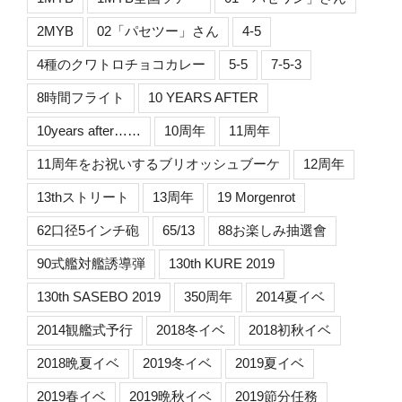
2MYB
02「パセツー」さん
4-5
4種のクワトロチョコカレー
5-5
7-5-3
8時間フライト
10 YEARS AFTER
10years after……
10周年
11周年
11周年をお祝いするブリオッシュブーケ
12周年
13thストリート
13周年
19 Morgenrot
62口径5インチ砲
65/13
88お楽しみ抽選會
90式艦対艦誘導弾
130th KURE 2019
130th SASEBO 2019
350周年
2014夏イベ
2014観艦式予行
2018冬イベ
2018初秋イベ
2018晩夏イベ
2019冬イベ
2019夏イベ
2019春イベ
2019晩秋イベ
2019節分任務