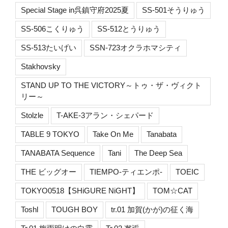
Special Stage in呉鎮守府2025夏
SS-501そうりゅう
SS-506こくりゅう
SS-512とうりゅう
SS-513たいげい
SSN-723オクラホマシティ
Stakhovsky
STAND UP TO THE VICTORY～トゥ・ザ・ヴィクト
リー～
Stolzle
T-AKE-3アラン・シェパード
TABLE 9 TOKYO
Take On Me
Tanabata
TANABATA Sequence
Tani
The Deep Sea
THE ビッグオー
TIEMPO-ティエンポ-
TOEIC
TOKYO0518【SHiGURE NiGHT】
TOM☆CAT
Toshl
TOUGH BOY
tr.01 加賀(かが)の征く海