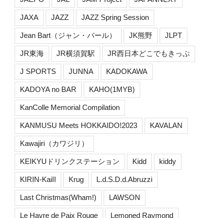
JAXA
JAZZ
JAZZ Spring Session
Jean Bart（ジャン・バール）
JK熊野
JLPT
JR東海
JR横須賀駅
JR西日本どこでもきっぷ
J SPORTS
JUNNA
KADOKAWA
KADOYA no BAR
KAHO(1MYB)
KanColle Memorial Compilation
KANMUSU Meets HOKKAIDO!2023
KAVALAN
Kawajiri（カワジリ）
KEIKYUドリンクステーション
Kidd
kiddy
KIRIN-KaiII
Krug
L.d.S.D.d.Abruzzi
Last Christmas(Wham!)
LAWSON
Le Havre de Paix Rouge
Lemoned Raymond