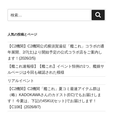
検
検
索
索:
人気の投稿とページ
【C2機関】C2機関公式横須賀遠征「艦これ」コラボの通
年展開、2/7(土)より開始予定の公式コラボ店をご案内し
ます！(2026/2/5)
【艦これ速報様】【艦これ】イベント恒例の1つ、艦娘サ
ルベージは今回も確認された模様
リアルイベント
【C2機関】C2機関「艦これ」夏コミ最速アイテム群は
（略）KADOKAWAさんのカドスト(EC)でもお届けしま
す！ 今夏は、下記の4SKU(セット)でお届けします！
【C108】(2026/8/7)