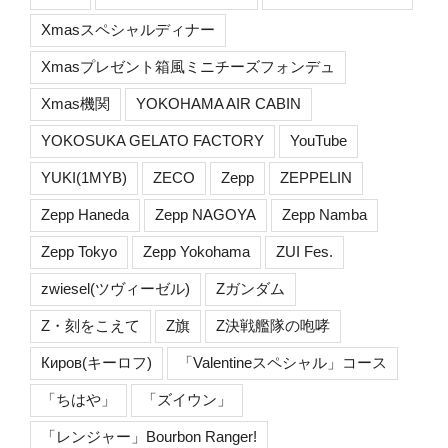
Xmasスペシャルディナー
Xmasプレゼント箱風ミニチーズフォンデュ
Xmas機関
YOKOHAMA AIR CABIN
YOKOSUKA GELATO FACTORY
YouTube
YUKI(1MYB)
ZECO
Zepp
ZEPPELIN
Zepp Haneda
Zepp NAGOYA
Zepp Namba
Zepp Tokyo
Zepp Yokohama
ZUI Fes.
zwiesel(ツヴィーゼル)
Zガンダム
Z・刻をこえて
Z旗
Z決戦艦隊の咆哮
Киров(キーロフ)
「Valentineスペシャル」コース
「ちはや」
「ズイウン」
「レンジャー」Bourbon Ranger!