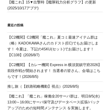
【艦これ】15▼出撃時【艦隊戦力分析グラフ】の更新
(2025/10/17アプデ)
最近の投稿
【C2機関】C2機関「艦これ」夏コミ最速アイテム群は
（略）KADOKAWAさんのカドスト(EC)でもお届けしま
す！ 今夏は、下記の4SKU(セット)でお届けします！
【C108】(2026/8/7)
【C2機関】【カレー機関 Express in 横須賀鎮守府2026】
前段作戦が開始されます！ 当選者の皆さん、会場はこち
らです！(2026/8/5)
推し旅（【鉄路戦略機動】視点）(2026/8/5)
【艦これ】「艦これ」稼働全20サーバ群は、明日8/5(水)
13:00～16:00にサーバ保守及びデータベース拡張/バック
アップのための短時間メンテナンス を実施します。