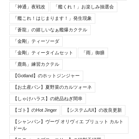
「神通」夜戦改
「艦くれ！」お楽しみ抽選会
「艦これ！はじまります！」発生現象
「蒼龍」の嬉しいなぁ艦爆カクテル
「金剛」ティーソーダ
「金剛」ティータイムセット
「雨」御膳
「鹿島」練習カクテル
【Gotland】のホットジンジャー
【お土産パン】夏野菜のカルツォーネ
【しゃけハラス】の絶品ねぎ間串
【ゴト】のHot Jinger
【システム/UI】の改良更新
【シャンパン】ヴーヴ オリヴィエ ブリュット カルト
ドール