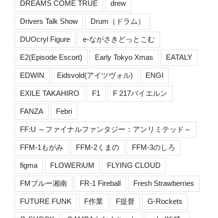
DREAMS COME TRUE
drew
Drivers Talk Show
Drum（ドラム）
DUOcryl Figure
e-ながさきどっとこむ
E2(Episode Escort)
Early Tokyo Xmas
EATALY
EDWIN
Eidsvold(アイツヴォル)
ENGI
EXILE TAKAHIRO
F1
F 217バイエルン
FANZA
Febri
FF:U ～ファイナルファンタジー：アンリミテッド～
FFM-1もがみ
FFM-2くまの
FFM-3のしろ
figma
FLOWERiUM
FLYING CLOUD
FMブルー湘南
FR-1 Fireball
Fresh Strawberries
FUTURE FUNK
F作業
F提督
G-Rockets