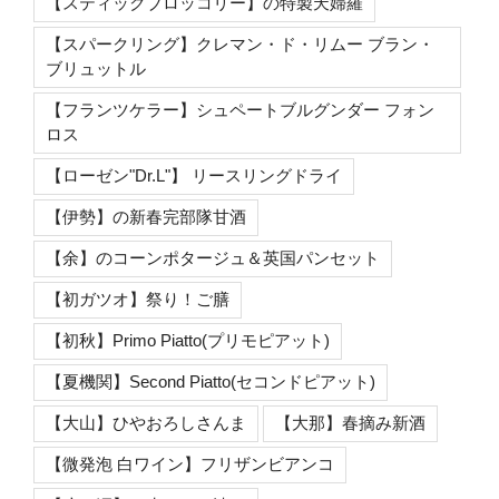
【スティックブロッコリー】の特製天婦羅
【スパークリング】クレマン・ド・リムー ブラン・
ブリュットル
【フランツケラー】シュペートブルグンダー フォン
ロス
【ローゼン"Dr.L"】 リースリングドライ
【伊勢】の新春完部隊甘酒
【余】のコーンポタージュ＆英国パンセット
【初ガツオ】祭り！ご膳
【初秋】Primo Piatto(プリモピアット)
【夏機関】Second Piatto(セコンドピアット)
【大山】ひやおろしさんま
【大那】春摘み新酒
【微発泡 白ワイン】フリザンビアンコ