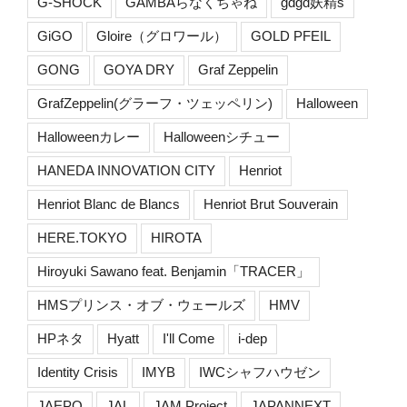
G-SHOCK
GAMBAらなくちゃね
gdgd妖精s
GiGO
Gloire（グロワール）
GOLD PFEIL
GONG
GOYA DRY
Graf Zeppelin
GrafZeppelin(グラーフ・ツェッペリン)
Halloween
Halloweenカレー
Halloweenシチュー
HANEDA INNOVATION CITY
Henriot
Henriot Blanc de Blancs
Henriot Brut Souverain
HERE.TOKYO
HIROTA
Hiroyuki Sawano feat. Benjamin「TRACER」
HMSプリンス・オブ・ウェールズ
HMV
HPネタ
Hyatt
I'll Come
i-dep
Identity Crisis
IMYB
IWCシャフハウゼン
JAEPO
JAL
JAM Project
JAPANNEXT