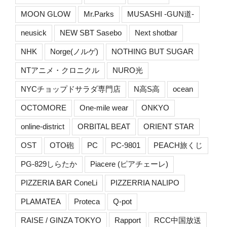
MOON GLOW
Mr.Parks
MUSASHI -GUN道-
neusick
NEW SBT Sasebo
Next shotbar
NHK
Norge(ノルゲ)
NOTHING BUT SUGAR
NTアニメ・クロニクル
NURO光
NYCチョップドサラダ専門店
N高S高
ocean
OCTOMORE
One-mile wear
ONKYO
online-district
ORBITAL BEAT
ORIENT STAR
OST
OTO砲
PC
PC-9801
PEACH旅くじ
PG-829しらたか
Piacere (ピアチェーレ)
PIZZERIA BAR ConeLi
PIZZERRIA NALIPO
PLAMATEA
Proteca
Q-pot
RAISE / GINZA TOKYO
Rapport
RCC中国放送