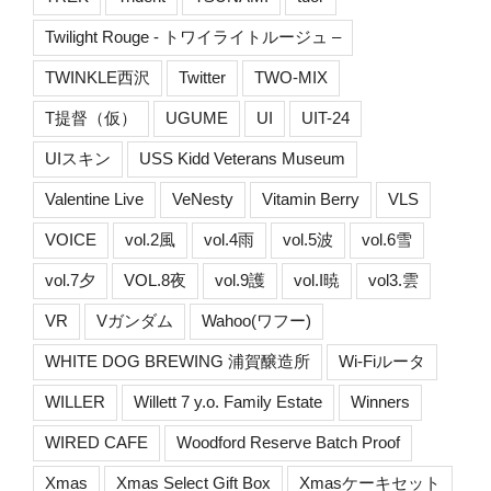
Twilight Rouge - トワイライトルージュ –
TWINKLE西沢
Twitter
TWO-MIX
T提督（仮）
UGUME
UI
UIT-24
UIスキン
USS Kidd Veterans Museum
Valentine Live
VeNesty
Vitamin Berry
VLS
VOICE
vol.2風
vol.4雨
vol.5波
vol.6雪
vol.7夕
VOL.8夜
vol.9護
vol.I暁
vol3.雲
VR
Vガンダム
Wahoo(ワフー)
WHITE DOG BREWING 浦賀醸造所
Wi-Fiルータ
WILLER
Willett 7 y.o. Family Estate
Winners
WIRED CAFE
Woodford Reserve Batch Proof
Xmas
Xmas Select Gift Box
Xmasケーキセット