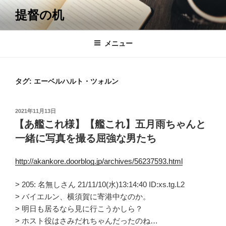
コ
提督の机
ン
テ
ン
メニュー
ツ
へ
ス
タグ:
エーベルハルト・ツォルン
キ
ッ
投
2021年11月13日
プ
稿
【あ艦これ様】【艦これ】五月雨ちゃんと
日:
一緒に写真を撮る屈強な男たち
http://akankore.doorblog.jp/archives/56237593.html
> 205: 名無しさん 21/11/10(水)13:14:40 ID:xs.tg.L2
> バイエルン、横須賀に寄港中なのか。
> 明日も居るなら見に行こうかしら？
> ホスト役はさみだれちゃんだったのね…