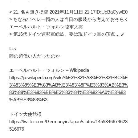
> 21. 名も無き提督 2021年11月11日 21:17ID:UeBaCywE0
> ちな赤いベレー帽の人は当日の服装から考えておそらく
エーベルハルト・ツォルン陸軍大将
> 第16代ドイツ連邦軍総監、要は現ドイツ軍の頂点…ｗ
ﾋｪｯ
陸の超偉い人だったのか
エーベルハルト・ツォルン – Wikipedia
https://ja.wikipedia.org/wiki/%E3%82%A8%E3%83%BC%E
3%83%99%E3%83%AB%E3%83%8F%E3%83%AB%E3%
83%88%E3%83%BB%E3%83%84%E3%82%A9%E3%83
%AB%E3%83%B3
ドイツ大使館様
https://twitter.com/GermanyinJapan/status/1459346674623
516676