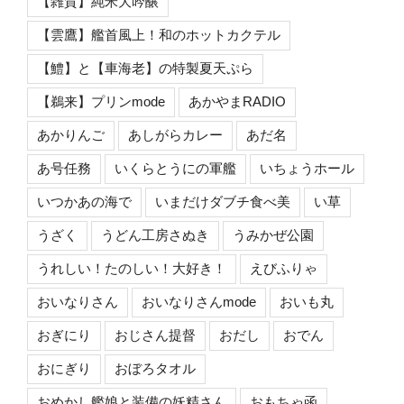
【雑賀】純米大吟醸
【雲鷹】艦首風上！和のホットカクテル
【鱧】と【車海老】の特製夏天ぷら
【鵜来】プリンmode
あかやまRADIO
あかりんご
あしがらカレー
あだ名
あ号任務
いくらとうにの軍艦
いちょうホール
いつかあの海で
いまだけダブチ食べ美
い草
うざく
うどん工房さぬき
うみかぜ公園
うれしい！たのしい！大好き！
えびふりゃ
おいなりさん
おいなりさんmode
おいも丸
おぎにり
おじさん提督
おだし
おでん
おにぎり
おぼろタオル
おめかし艦娘と装備の妖精さん
おもちゃ函