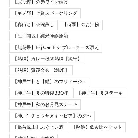
【戻り鰹】の赤ワイン漬け
【星ノ輝】七賢スパークリング
【春待ち】茶碗蒸し
【時雨】のお汁粉
【江戸開城】純米吟醸原酒
【無花果】Fig Can Fry! ブルーチーズ添え
【熱燗】カレー機関熱燗【純米】
【熱燗】賀茂金秀 【純米】
【神戸牛】と【鱧】のマリアージュ
【神戸牛】夏の特製BBQ串
【神戸牛】夏ステーキ
【神戸牛】秋のお月見ステーキ
【神戸牛チョウザメキャビア】の夕べ
【艦首風上】ふぐヒレ酒
【酔鯨】飲み比べセット