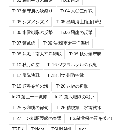
Tr.01 梅雨明けの白露
Tr.02 邂逅
Tr.03 鎮守府の秋祭り
Tr.04 六〇三作戦
Tr.05 シズメシズメ
Tr.05 島嶼海上輸送作戦
Tr.06 水雷戦隊の反撃
Tr.06 飛龍の反撃
Tr.07 警戒線
Tr.08 決戦!南太平洋海戦
Tr.08 決戦！南太平洋海戦
Tr.09 秋の鎮守府
Tr.10 秋月の空
Tr.16 ジブラルタルの戦鬼
Tr.17 艦隊決戦
Tr.18 北九州防空戦
Tr.18 頌春令和の海
Tr.20 八駆の迎撃
tr.20 第三十一戦隊
tr.21 第六艦隊の戦い
Tr.25 令和桃の節句
Tr.26 精鋭第二水雷戦隊
Tr.27 二水戦駆逐艦の突撃
Tr3.敵電探の罠を破れ!
TREK
Trident
TSUNAMI
tuor