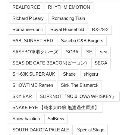
REALFORCE
RHYTHM EMOTION
Richard P.Leary
Romancing Train
Romanée-conti
Royal Household
RX-78-2
SAB. SUNSET RED
Sasebo C&B Burgers
SASEBO軍港クルーズ
SCBA
SE
sea
SEASIDE CAFE BEACON(ビーコン)
SEGA
SH-60K SUPER AUK
Shade
shigeru
SHOWTIME Ramen
Sink The Bismarck
SKY BAR
SLIPKNOT『NO.9 IOWA WHISKEY』
SNAKE EYE 【純米大吟醸 無濾過生原酒】
Snow halation
SolBrew
SOUTH DAKOTA PALE ALE
Special Stage