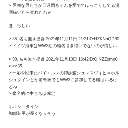
> 屈強な男たちが五月雨ちゃんを愛でてほっこりしてる漫
画描いたら売れたわｗ
ほ、欲しい
> 35. 名も無き提督 2021年11月11日 21:31ID:HZKNaQD80
> ドイツ海軍はWW2期の艦名引き継いでないのが惜しい
> 98. 名も無き提督 2021年11月13日 16:42ID:Q.NZZgme0
> >>35
> 一応今回来たバイエルンの姉妹艦シュレスヴィヒ＝ホル
シュタインとか前弩級でもWW2に参加してる艦はいるけ
どね
> 艦名的に牛ちちは確定
ホルシュタイン
胸部装甲が厚くなりそう