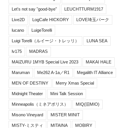
Let's not say "good-bye"
LEUCHTTURM1917
Live2D
LogCafe HICKORY
LOVE埼玉パーク
lucano
LuigeTorelli
Luigi Torelli（ルイージ・トレッリ）
LUNA SEA
lv175
MADRAS
MAIZURU 1MYB Special Live 2023
MAKAI HALE
Maruman
Me262 A-1a／R1
Megalith IT Alliance
MEN OF DESTINY
Merry Xmas Special
Midnight Theater
Mini Talk Session
Minneapolis（ミネアポリス）
MIQ(旧MIO)
Misono Vineyard
MISTER MINIT
MISTY-ミスティ
MITAINA
MOBIRY