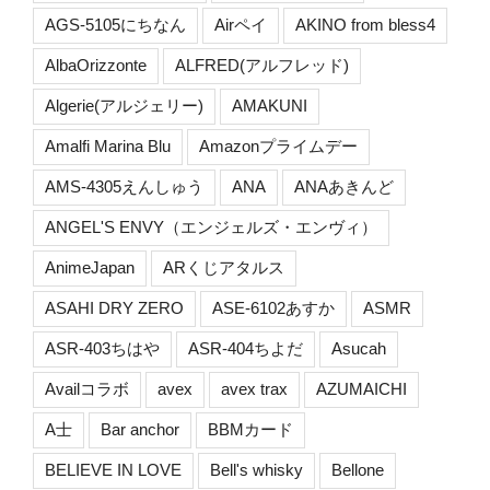
AGS-5105にちなん
Airペイ
AKINO from bless4
AlbaOrizzonte
ALFRED(アルフレッド)
Algerie(アルジェリー)
AMAKUNI
Amalfi Marina Blu
Amazonプライムデー
AMS-4305えんしゅう
ANA
ANAあきんど
ANGEL'S ENVY（エンジェルズ・エンヴィ）
AnimeJapan
ARくじアタルス
ASAHI DRY ZERO
ASE-6102あすか
ASMR
ASR-403ちはや
ASR-404ちよだ
Asucah
Availコラボ
avex
avex trax
AZUMAICHI
A士
Bar anchor
BBMカード
BELIEVE IN LOVE
Bell's whisky
Bellone