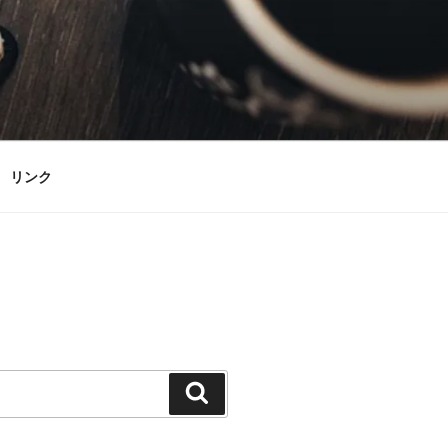
リンク
検
索