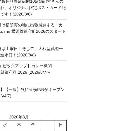
ブ板通り商店街約10店舗の皆さんの
これ」オリジナル限定ポストカード記
！(2026/8/8)
日は横須賀の地に出張展開する「カ
ss」in 横須賀鎮守府2026のスタート
日は土曜日！そして、大和型戦艦一
日！(2026/8/8)
分 ピックアップ】カレー機関
横須賀鎮守府 2026 (2026/8/7〜
】【一般】呉に東横INNがオープン
/4/7)
2026年8月
水
木
金
土
日