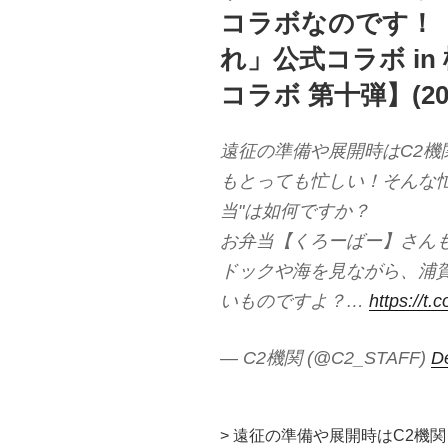
コラボなのです！
れ」公式コラボ i
コラボ 第十弾】(2025
遠征の準備や展開時はC2
もとっても忙しい！そんな
当"は如何ですか？
お弁当【くろーばー】さん
ドックや海を見ながら、浦
いものですよ？…
https://t
— C2機関 (@C2_STAFF)
D
> 遠征の準備や展開時はC2機