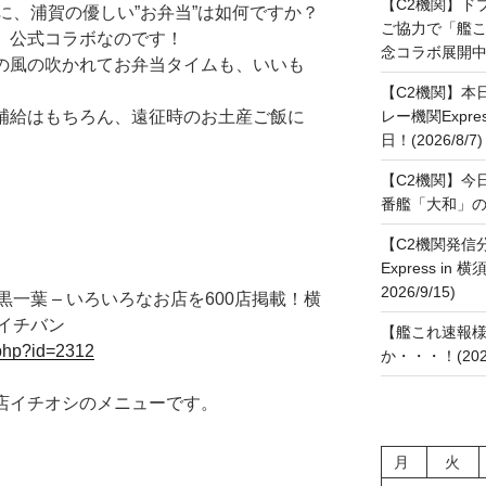
【C2機関】ド
に、浦賀の優しい”お弁当”は如何ですか？
ご協力で「艦
も、公式コラボなのです！
念コラボ展開中です
賀の風の吹かれてお弁当タイムも、いいも
【C2機関】本
養補給はもちろん、遠征時のお土産ご飯に
レー機関Expre
日！(2026/8/7)
【C2機関】今
番艦「大和」の進水
【C2機関発信
Express in 
2026/9/15)
一葉 – いろいろなお店を600店掲載！横
イチバン
【艦これ速報様
.php?id=2312
か・・・！(2026
当店イチオシのメニューです。
月
火