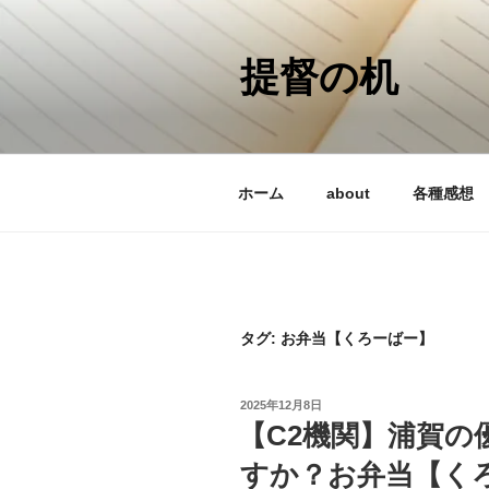
コ
ン
テ
提督の机
ン
ツ
へ
ス
ホーム
about
各種感想
キ
ッ
プ
タグ:
お弁当【くろーばー】
投
2025年12月8日
稿
【C2機関】浦賀の
日:
すか？お弁当【く