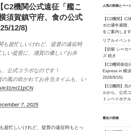
【C2機関公式遠征「艦こ
人気の投稿とペー
n 横須賀鎮守府、食の公式
【C2機関】C
ボの通年展開、
/12/8)
をご案内します！(
リアルイベン
機関も超忙しいけれど、提督の遠征時
【切裂 シーカ
忙しい提督に、浦賀の優しい"お弁
ズ 続き
【C2機関発信
も、公式コラボなのです！
Express in 
2026/9/15)
賀の風の吹かれてお弁当タイムも、い
【C2機関】呉
.co/e31mI11pCN
ルから、公式コ
トンベイホテル #
ecember 7, 2025
最近の投稿
関も超忙しいけれど、提督の遠征時もとっ