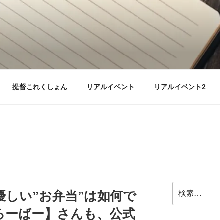
提督これくしょん
リアルイベント
リアルイベント2
検
優しい”お弁当”は如何で
索:
ろーばー】さんも、公式