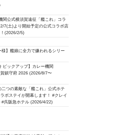
ジ
2機関公式横須賀遠征「艦これ」コラ
2/7(土)より開始予定の公式コラボ店
2026/2/5)
ト
ー様】艦娘に全力で嫌われるシリー
分 ピックアップ】カレー機関
横須賀鎮守府 2026 (2026/8/7〜
の二つの素敵な「艦これ」公式ホテ
ラボステイが開幕します！ #クレイ
呉阪急ホテル (2026/4/22)