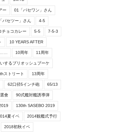
アー
01「パセワン」さん
2「パセツー」さん
4-5
ロチョコカレー
5-5
7-5-3
ト
10 YEARS AFTER
er……
10周年
11周年
祝いするブリオッシュブーケ
3thストリート
13周年
62口径5インチ砲
65/13
抽選會
90式艦対艦誘導弾
2019
130th SASEBO 2019
2014夏イベ
2014観艦式予行
2018初秋イベ