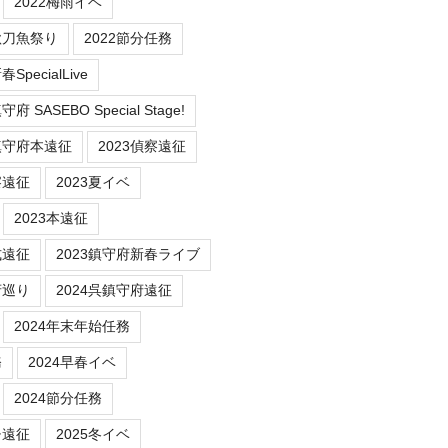
2022梅雨イベ
秋刀魚祭り
2022節分任務
SpecialLive
 SASEBO Special Stage!
鎮守府本遠征
2023偵察遠征
察遠征
2023夏イベ
2023本遠征
式遠征
2023鎮守府新春ライブ
府巡り
2024呉鎮守府遠征
2024年末年始任務
務
2024早春イベ
2024節分任務
チ遠征
2025冬イベ