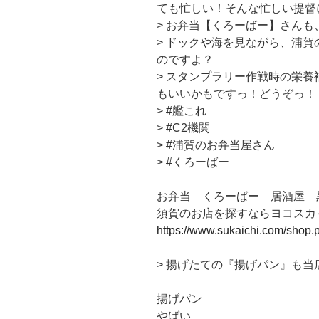
ても忙しい！そんな忙しい提督
> お弁当【くろーばー】さん
> ドックや海を見ながら、浦
のですよ？
> スタンプラリー作戦時の栄
もいいかもですっ！どうぞっ！
> #艦これ
> #C2機関
> #浦賀のお弁当屋さん
> #くろーばー
お弁当 くろーばー 居酒屋 黒
須賀のお店を探すならヨコスカ
https://www.sukaichi.com/shop
> 揚げたての『揚げパン』も
揚げパン
やばい