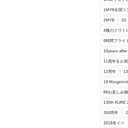
1MYB全国ツ
2MYB
0
4種のクワト
8時間フライ
10years aft
11周年をお
12周年
1
19 Morgenrot
88お楽しみ
130th KURE 
350周年
2018冬イベ