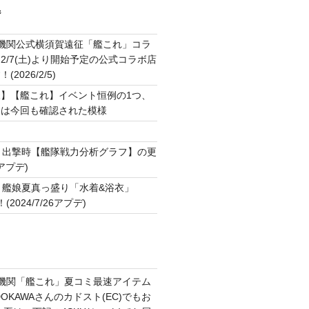
ジ
2機関公式横須賀遠征「艦これ」コラ
2/7(土)より開始予定の公式コラボ店
2026/2/5)
】【艦これ】イベント恒例の1つ、
ジは今回も確認された模様
ト
▼出撃時【艦隊戦力分析グラフ】の更
7アプデ)
▼艦娘夏真っ盛り「水着&浴衣」
2024/7/26アプデ)
2機関「艦これ」夏コミ最速アイテム
OKAWAさんのカドスト(EC)でもお