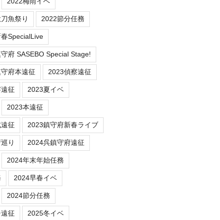
2022梅雨イベ
秋刀魚祭り
2022節分任務
SpecialLive
 SASEBO Special Stage!
鎮守府本遠征
2023偵察遠征
察遠征
2023夏イベ
2023本遠征
式遠征
2023鎮守府新春ライブ
府巡り
2024呉鎮守府遠征
2024年末年始任務
務
2024早春イベ
2024節分任務
チ遠征
2025冬イベ