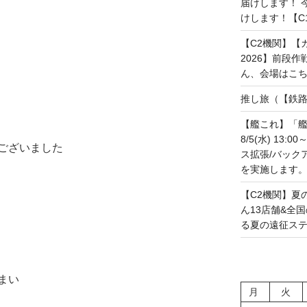
届けします！ 今
けします！【C108
【C2機関】【カレ
2026】前段
ん、会場はこちらで
推し旅（【鉄路戦
【艦これ】「艦
8/5(水) 13
ございました
ス拡張/バック
を実施します。(20
【C2機関】夏
ん13店舗&全
る夏の遠征ステー
まい
月
火