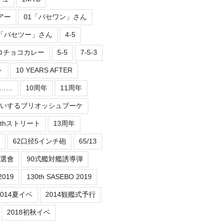
アー
01「パセワン」さん
2「パセツー」さん
4-5
ロチョコカレー
5-5
7-5-3
ト
10 YEARS AFTER
er……
10周年
11周年
祝いするブリオッシュブーケ
3thストリート
13周年
62口径5インチ砲
65/13
抽選會
90式艦対艦誘導弾
2019
130th SASEBO 2019
2014夏イベ
2014観艦式予行
2018初秋イベ