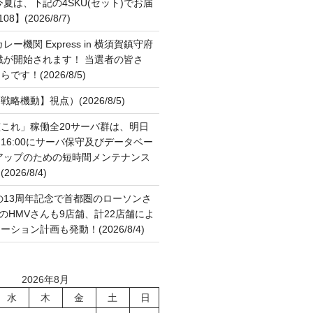
夏は、下記の4SKU(セット)でお届
】(2026/8/7)
ー機関 Express in 横須賀鎮守府
作戦が開始されます！ 当選者の皆さ
す！(2026/8/5)
略機動】視点）(2026/8/5)
これ」稼働全20サーバ群は、明日
:00～16:00にサーバ保守及びデータベー
アップのための短時間メンテナンス
26/8/4)
の13周年記念で首都圏のローソンさ
国のHMVさんも9店舗、計22店舗によ
ション計画も発動！(2026/8/4)
2026年8月
水
木
金
土
日