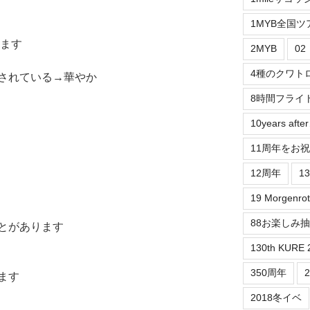
1MYB全国ツ
出ます
2MYB
0
4種のクワト
されている→華やか
8時間フライ
10years aft
11周年をお
12周年
1
19 Morgenrot
88お楽しみ
とがあります
130th KURE 
350周年
ます
2018冬イベ