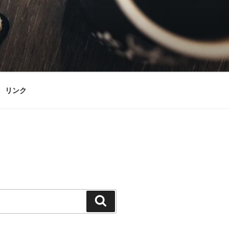
リンク
検
索