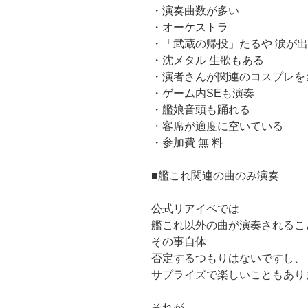
・演奏曲数が多い
・オーケストラ
・「武蔵の帰投」たるや 涙が
・沈メタル 生歌もある
・演者さんが関連のコスプレを
・ゲーム内SEも演奏
・艦娘音頭も踊れる
・客席が適度に空いている
・参加費 無 料
■艦これ関連の曲のみ演奏
公式リアイベでは
艦これ以外の曲が演奏されるこ
その事自体
否定するつもりはないですし、
サプライズで楽しいこともあり
それが