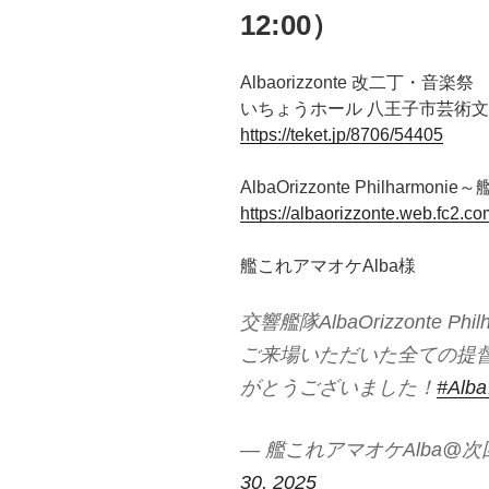
12:00）
Albaorizzonte 改二丁・音楽
いちょうホール 八王子市芸術文
https://teket.jp/8706/54405
AlbaOrizzonte Philhar
https://albaorizzonte.web.fc2.co
艦これアマオケAlba様
交響艦隊AlbaOrizzonte P
ご来場いただいた全ての提
がとうございました！
#Al
— 艦これアマオケAlba@次回公演8
30, 2025