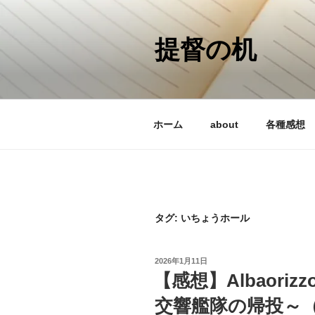
コ
ン
テ
提督の机
ン
ツ
へ
ス
ホーム
about
各種感想
キ
ッ
プ
タグ:
いちょうホール
投
2026年1月11日
稿
【感想】Albaoriz
日:
交響艦隊の帰投～（202