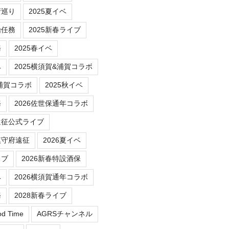
府巡り
2025夏イベ
始任務
2025新春ライブ
務
2025春イベ
ベ
2025横須賀&浦賀コラボ
/浦賀コラボ
2025秋イベ
務
2026佐世保通年コラボ
遠征公式ライブ
鎮守府遠征
2026夏イベ
イブ
2026新春特設酒保
ベ
2026横須賀通年コラボ
務
2028新春ライブ
od Time
AGRSチャンネル