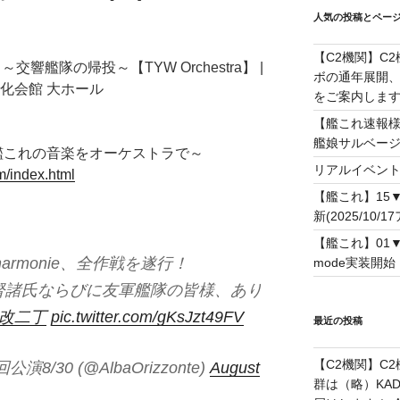
人気の投稿とペー
【C2機関】C
祭 ～交響艦隊の帰投～【TYW Orchestra】 |
ボの通年展開、
化会館 大ホール
をご案内します！(
【艦これ速報様
艦娘サルベー
monie～艦これの音楽をオーケストラで～
リアルイベン
m/index.html
【艦これ】15
新(2025/10/1
【艦これ】01
hilharmonie、全作戦を遂行！
mode実装開始！(
督諸氏ならびに友軍艦隊の皆様、あり
ba改二丁
pic.twitter.com/gKsJzt49FV
最近の投稿
【C2機関】C
/30 (@AlbaOrizzonte)
August
群は（略）KAD