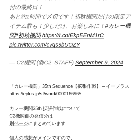
付の最終日！
あと約1時間で〆切です！初秋機関だけの限定ア
イテム群も！少しだけ、お楽しみに！
#カレー機
関
#初秋機関
https://t.co/EkpEEnM1rC
pic.twitter.com/cvqs3bUOZY
— C2機関 (@C2_STAFF)
September 9, 2024
「カレー機関」35th Sequence【拡張作戦】 – イープラス
https://eplus.jp/sf/word/0000166965
カレー機関35th 拡張作戦について
C2機関側の発信分は
別ページ
にまとめています
個人の感想がメインですので、