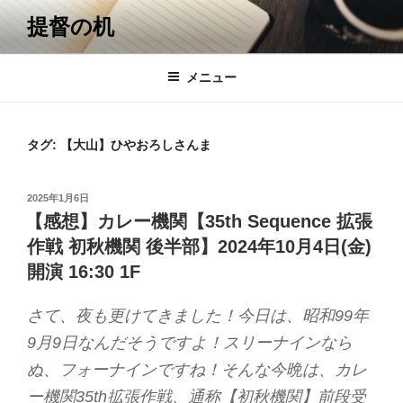
コ
提督の机
ン
テ
ン
メニュー
ツ
へ
ス
タグ:
【大山】ひやおろしさんま
キ
ッ
投
2025年1月6日
プ
稿
【感想】カレー機関【35th Sequence 拡張
日:
作戦 初秋機関 後半部】2024年10月4日(金)
開演 16:30 1F
さて、夜も更けてきました！今日は、昭和99年
9月9日なんだそうですよ！スリーナインなら
ぬ、フォーナインですね！そんな今晩は、カレ
ー機関35th拡張作戦、通称【初秋機関】前段受