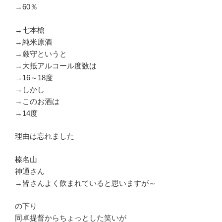
→60％
→七本槍
→純米原酒
→厳守というと
→大抵アルコール度数は
→16～18度
→しかし
→このお酒は
→14度
理由は忘れました
榛名山
神通さん
→皆さんよく飲まれていると思いますが～
の下り
同卓提督からちょっとした笑いが