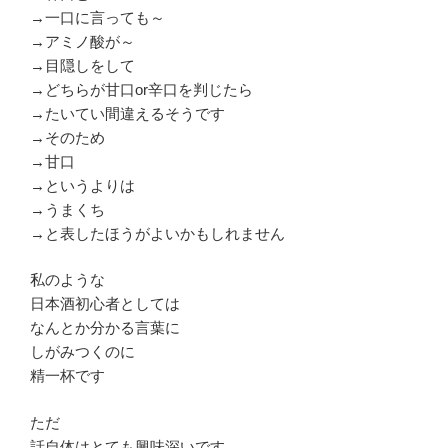
→一口に言っても～
→アミノ酸が～
→目隠しをして
→どちらが甘口or辛口を判じたら
→たいてい間違えるそうです
→そのため
→甘口
→というよりは
→うまくち
→と表したほうがよいかもしれません
私のような
日本酒初心者としては
なんとか分かる言葉に
しがみつくのに
精一杯です
ただ
話自体はとても興味深いです