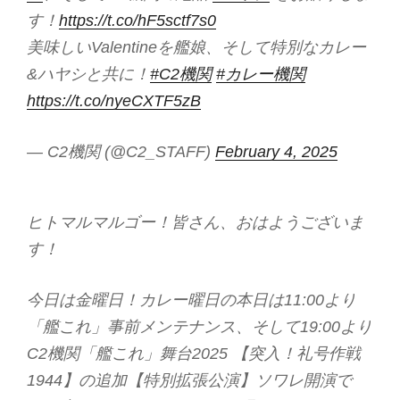
す！
https://t.co/hF5sctf7s0
美味しいValentineを艦娘、そして特別なカレー
&ハヤシと共に！
#C2機関
#カレー機関
https://t.co/nyeCXTF5zB
— C2機関 (@C2_STAFF)
February 4, 2025
ヒトマルマルゴー！皆さん、おはようございま
す！
今日は金曜日！カレー曜日の本日は11:00より
「艦これ」事前メンテナンス、そして19:00より
C2機関「艦これ」舞台2025 【突入！礼号作戦
1944】の追加【特別拡張公演】ソワレ開演で