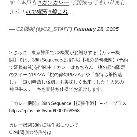
す！本日も
#カツカレー
で頑張ってまいりまし
ょう！
#C2機関
#艦これ
…
— C2機関 (@C2_STAFF)
February 28, 2025
> さらに、東京神田でC2機関がお贈りする【カレー機
関】では、38th Sequence拡張作戦【桃の節句機関】(予約
で満員御礼)を開催中！カレーはもちろん、桃の節句限定
のスイーツPIZZA「桃の節句PIZZA」や「春待ち茶椀蒸
し」「道明寺蒸し桜鯛」も美味しく出来ました！人気の
神戸牛ステーキも春待ち仕様でお届けします。
「カレー機関」38th Sequence【拡張作戦】 – イープラス
https://eplus.jp/sf/word/0000168958
カレー機関38th 拡張作戦について
C2機関側の発信分は