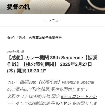
コ
提督の机
ン
テ
ン
メニュー
ツ
へ
ス
タグ:
「利根」の吾輩は柚子抹茶ラテ
キ
ッ
投
2025年6月30日
プ
稿
【感想】カレー機関 38th Sequence【拡張
日:
作戦】【桃の節句機関】 2025年2月27日
(木) 開演 16:30 1F
カレー機関38th【拡張作戦】Valentine Special
のご案内&ご予約(抽選)受付を開始します！
必殺クワトロ(4種)仕様 限定
#チョコレートカレ
ー
、そしてC2機関の絶品
#ハヤシ
をお贈りしま