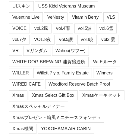
UIスキン
USS Kidd Veterans Museum
Valentine Live
VeNesty
Vitamin Berry
VLS
VOICE
vol.2風
vol.4雨
vol.5波
vol.6雪
vol.7夕
VOL.8夜
vol.9護
vol.I暁
vol3.雲
VR
Vガンダム
Wahoo(ワフー)
WHITE DOG BREWING 浦賀醸造所
Wi-Fiルータ
WILLER
Willett 7 y.o. Family Estate
Winners
WIRED CAFE
Woodford Reserve Batch Proof
Xmas
Xmas Select Gift Box
Xmasケーキセット
Xmasスペシャルディナー
Xmasプレゼント箱風ミニチーズフォンデュ
Xmas機関
YOKOHAMA AIR CABIN