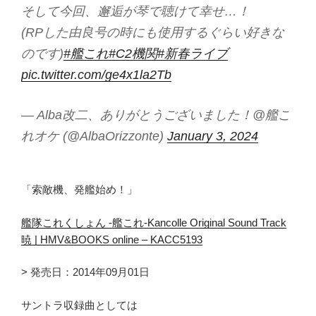
そして今回、邂逅が琴で聴けて幸せ…！
(RPした由良号の時にも使用するぐらい好きな
のです)
#艦これ
#C2機関
#新春ライブ
pic.twitter.com/ge4x1la2Tb
— Alba改二、ありがとうございました！@艦こ
れオケ (@AlbaOrizzonte)
January 3, 2024
「索敵機、発艦始め！」
艦隊これくしょん -艦これ-Kancolle Original Sound Track
暁 | HMV&BOOKS online – KACC5193
> 発売日：2014年09月01日
サントラ収録曲としては