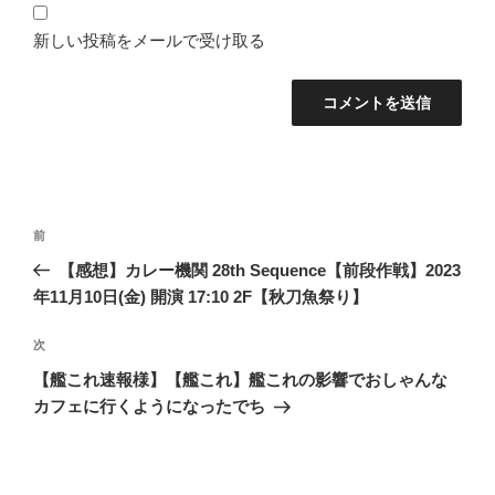
新しい投稿をメールで受け取る
投
前
前
稿
の
【感想】カレー機関 28th Sequence【前段作戦】2023
ナ
投
年11月10日(金) 開演 17:10 2F【秋刀魚祭り】
ビ
稿
ゲ
次
次
の
ー
【艦これ速報様】【艦これ】艦これの影響でおしゃんな
投
シ
カフェに行くようになったでち
稿
ョ
ン