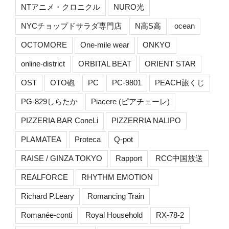
NTアニメ・クロニクル
NURO光
NYCチョップドサラダ専門店
N高S高
ocean
OCTOMORE
One-mile wear
ONKYO
online-district
ORBITAL BEAT
ORIENT STAR
OST
OTO砲
PC
PC-9801
PEACH旅くじ
PG-829しらたか
Piacere (ピアチェーレ)
PIZZERIA BAR ConeLi
PIZZERRIA NALIPO
PLAMATEA
Proteca
Q-pot
RAISE / GINZA TOKYO
Rapport
RCC中国放送
REALFORCE
RHYTHM EMOTION
Richard P.Leary
Romancing Train
Romanée-conti
Royal Household
RX-78-2