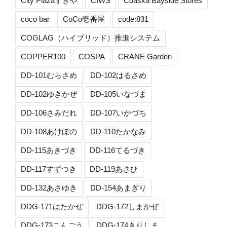
City Plazaすぎや
CIWS
Coaska Bayside Stores
coco bar
CoCo壱番屋
code:831
COGLAG（ハイブリッド）推進システム
COPPER100
COSPA
CRANE Garden
DD-101むらさめ
DD-102はるさめ
DD-102ゆきかぜ
DD-105いなづま
DD-106さみだれ
DD-107いかづち
DD-108あけぼの
DD-110たかなみ
DD-115あきづき
DD-116てるづき
DD-117すずつき
DD-119あさひ
DD-132あさゆき
DD-154あまぎり
DDG-171はたかぜ
DDG-172しまかぜ
DDG-173こんごう
DDG-174きりしま