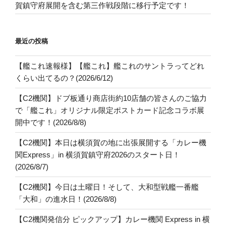
賀鎮守府展開を含む第三作戦段階に移行予定です！
最近の投稿
【艦これ速報様】【艦これ】艦これのサントラってどれ
くらい出てるの？(2026/6/12)
【C2機関】ドブ板通り商店街約10店舗の皆さんのご協力
で「艦これ」オリジナル限定ポストカード記念コラボ展
開中です！(2026/8/8)
【C2機関】本日は横須賀の地に出張展開する「カレー機
関Express」in 横須賀鎮守府2026のスタート日！
(2026/8/7)
【C2機関】今日は土曜日！そして、大和型戦艦一番艦
「大和」の進水日！(2026/8/8)
【C2機関発信分 ピックアップ】カレー機関 Express in 横