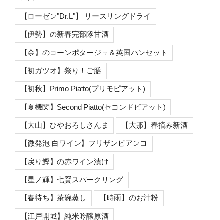
【ローゼン"Dr.L"】 リースリングドライ
【伊勢】の新春完部隊甘酒
【余】のコーンポタージュ＆英国パンセット
【初ガツオ】祭り！ご膳
【初秋】Primo Piatto(プリモピアット)
【夏機関】Second Piatto(セコンドピアット)
【大山】ひやおろしさんま
【大那】春摘み新酒
【微発泡 白ワイン】フリザンビアンコ
【戻り鰹】の赤ワイン漬け
【星ノ輝】七賢スパークリング
【春待ち】茶碗蒸し
【時雨】のお汁粉
【江戸開城】純米吟醸原酒