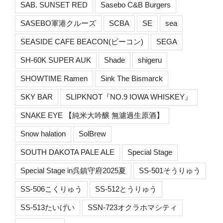
SAB. SUNSET RED
Sasebo C&B Burgers
SASEBO軍港クルーズ
SCBA
SE
sea
SEASIDE CAFE BEACON(ビーコン)
SEGA
SH-60K SUPER AUK
Shade
shigeru
SHOWTIME Ramen
Sink The Bismarck
SKY BAR
SLIPKNOT『NO.9 IOWA WHISKEY』
SNAKE EYE 【純米大吟醸 無濾過生原酒】
Snow halation
SolBrew
SOUTH DAKOTA PALE ALE
Special Stage
Special Stage in呉鎮守府2025夏
SS-501そうりゅう
SS-506こくりゅう
SS-512とうりゅう
SS-513たいげい
SSN-723オクラホマシティ