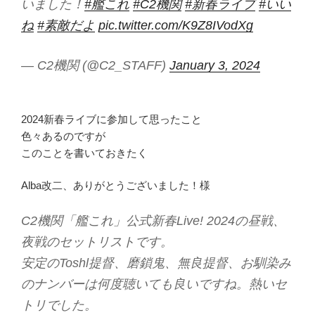
いました！
#艦これ
#C2機関
#新春ライブ
#いい
ね
#素敵だよ
pic.twitter.com/K9Z8IVodXg
— C2機関 (@C2_STAFF)
January 3, 2024
2024新春ライブに参加して思ったこと
色々あるのですが
このことを書いておきたく
Alba改二、ありがとうございました！様
C2機関「艦これ」公式新春Live! 2024の昼戦、
夜戦のセットリストです。
安定のToshl提督、磨鎖鬼、無良提督、お馴染み
のナンバーは何度聴いても良いですね。熱いセ
トリでした。