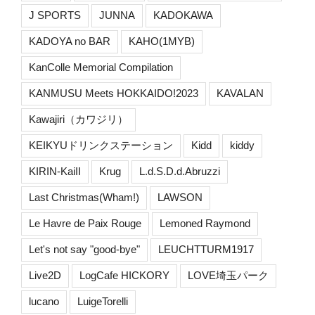
J SPORTS
JUNNA
KADOKAWA
KADOYA no BAR
KAHO(1MYB)
KanColle Memorial Compilation
KANMUSU Meets HOKKAIDO!2023
KAVALAN
Kawajiri（カワジリ）
KEIKYUドリンクステーション
Kidd
kiddy
KIRIN-KaiII
Krug
L.d.S.D.d.Abruzzi
Last Christmas(Wham!)
LAWSON
Le Havre de Paix Rouge
Lemoned Raymond
Let's not say "good-bye"
LEUCHTTURM1917
Live2D
LogCafe HICKORY
LOVE埼玉パーク
lucano
LuigeTorelli