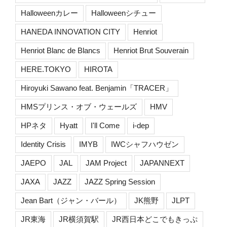
Halloweenカレー
Halloweenシチュー
HANEDA INNOVATION CITY
Henriot
Henriot Blanc de Blancs
Henriot Brut Souverain
HERE.TOKYO
HIROTA
Hiroyuki Sawano feat. Benjamin「TRACER」
HMSプリンス・オブ・ウェールズ
HMV
HPネタ
Hyatt
I'll Come
i-dep
Identity Crisis
IMYB
IWCシャフハウゼン
JAEPO
JAL
JAM Project
JAPANNEXT
JAXA
JAZZ
JAZZ Spring Session
Jean Bart（ジャン・バール）
JK熊野
JLPT
JR東海
JR横須賀駅
JR西日本どこでもきっぷ