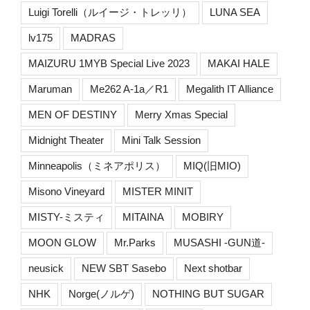
Luigi Torelli（ルイージ・トレッリ）
LUNA SEA
lv175
MADRAS
MAIZURU 1MYB Special Live 2023
MAKAI HALE
Maruman
Me262 A-1a／R1
Megalith IT Alliance
MEN OF DESTINY
Merry Xmas Special
Midnight Theater
Mini Talk Session
Minneapolis（ミネアポリス）
MIQ(旧MIO)
Misono Vineyard
MISTER MINIT
MISTY-ミスティ
MITAINA
MOBIRY
MOON GLOW
Mr.Parks
MUSASHI -GUN道-
neusick
NEW SBT Sasebo
Next shotbar
NHK
Norge(ノルゲ)
NOTHING BUT SUGAR