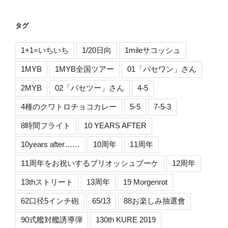
タグ
1+1=いちいち
1/20日向
1mileサコッシュ
1MYB
1MYB全国ツアー
01「パセワン」さん
2MYB
02「パセツー」さん
4-5
4種のクワトロチョコカレー
5-5
7-5-3
8時間フライト
10 YEARS AFTER
10years after……
10周年
11周年
11周年をお祝いするブリオッシュブーケ
12周年
13thストリート
13周年
19 Morgenrot
62口径5インチ砲
65/13
88お楽しみ抽選會
90式艦対艦誘導弾
130th KURE 2019