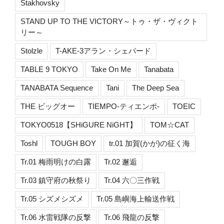
Stakhovsky
STAND UP TO THE VICTORY～トゥ・ザ・ヴィクト
リー～
Stolzle
T-AKE-3アラン・シェパード
TABLE 9 TOKYO
Take On Me
Tanabata
TANABATA Sequence
Tani
The Deep Sea
THE ビッグオー
TIEMPO-ティエンポ-
TOEIC
TOKYO0518【SHiGURE NiGHT】
TOM☆CAT
Toshl
TOUGH BOY
tr.01 加賀(かが)の征く海
Tr.01 梅雨明けの白露
Tr.02 邂逅
Tr.03 鎮守府の秋祭り
Tr.04 六〇三作戦
Tr.05 シズメシズメ
Tr.05 島嶼海上輸送作戦
Tr.06 水雷戦隊の反撃
Tr.06 飛龍の反撃