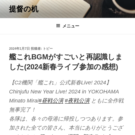
コ
提督の机
ン
テ
ン
メニュー
ツ
へ
ス
投
2024年1月7日
投稿者:
トビー
キ
稿
艦これBGMがすごいと再認識しま
日:
ッ
した(2024新春ライブ参加の感想)
プ
【C2機関「艦これ」公式新春Live! 2024】
Chinjufu New Year Live! 2024 in YOKOHAMA
Minato Mirai
#昼戦公演
#夜戦公演
ともに全作戦
無事完了！
各隊は、各々の母港に帰投しつつあります。参
加された全ての皆さん、本当にありがとうござ