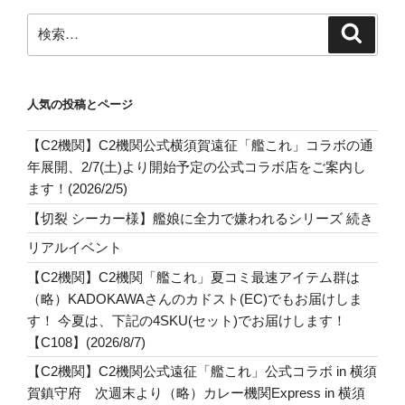
検
検
索
索:
人気の投稿とページ
【C2機関】C2機関公式横須賀遠征「艦これ」コラボの通
年展開、2/7(土)より開始予定の公式コラボ店をご案内し
ます！(2026/2/5)
【切裂 シーカー様】艦娘に全力で嫌われるシリーズ 続き
リアルイベント
【C2機関】C2機関「艦これ」夏コミ最速アイテム群は
（略）KADOKAWAさんのカドスト(EC)でもお届けしま
す！ 今夏は、下記の4SKU(セット)でお届けします！
【C108】(2026/8/7)
【C2機関】C2機関公式遠征「艦これ」公式コラボ in 横須
賀鎮守府 次週末より（略）カレー機関Express in 横須