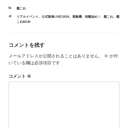
カ
艦これ
テ
タ
リアルイベント
、
公式新春LIVE!2024
、
索敵機、発艦始め！
、
艦これ
、
艦
ゴ
グ
これBGM
リ
ー
コメントを残す
メールアドレスが公開されることはありません。
※
が付
いている欄は必須項目です
コメント
※