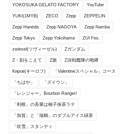
YOKOSUKA GELATO FACTORY
YouTube
YUKI(1MYB)
ZECO
Zepp
ZEPPELIN
Zepp Haneda
Zepp NAGOYA
Zepp Namba
Zepp Tokyo
Zepp Yokohama
ZUI Fes.
zwiesel(ツヴィーゼル)
Zガンダム
Z・刻をこえて
Z旗
Z決戦艦隊の咆哮
Киров(キーロフ)
「Valentineスペシャル」コース
「ちはや」
「ズイウン」
「レンジャー」Bourbon Ranger!
「利根」の吾輩は柚子抹茶ラテ
「加賀」と「瑞鶴」のダブルアイス緑茶
「吹雪」スタンディ