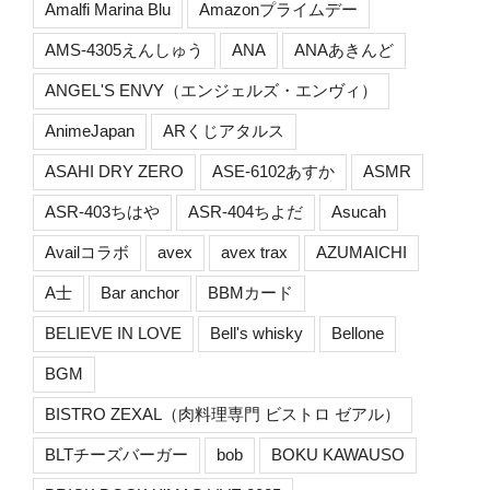
Amalfi Marina Blu
Amazonプライムデー
AMS-4305えんしゅう
ANA
ANAあきんど
ANGEL'S ENVY（エンジェルズ・エンヴィ）
AnimeJapan
ARくじアタルス
ASAHI DRY ZERO
ASE-6102あすか
ASMR
ASR-403ちはや
ASR-404ちよだ
Asucah
Availコラボ
avex
avex trax
AZUMAICHI
A士
Bar anchor
BBMカード
BELIEVE IN LOVE
Bell's whisky
Bellone
BGM
BISTRO ZEXAL（肉料理専門 ビストロ ゼアル）
BLTチーズバーガー
bob
BOKU KAWAUSO