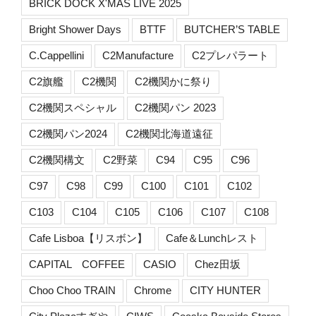
BRICK DOCK X'MAS LIVE 2025
Bright Shower Days
BTTF
BUTCHER’S TABLE
C.Cappellini
C2Manufacture
C2プレパラート
C2旗艦
C2機関
C2機関かに祭り
C2機関スペシャル
C2機関パン 2023
C2機関パン2024
C2機関北海道遠征
C2機関構文
C2野菜
C94
C95
C96
C97
C98
C99
C100
C101
C102
C103
C104
C105
C106
C107
C108
Cafe Lisboa【リスボン】
Cafe＆Lunchレスト
CAPITAL COFFEE
CASIO
Chez田坂
Choo Choo TRAIN
Chrome
CITY HUNTER