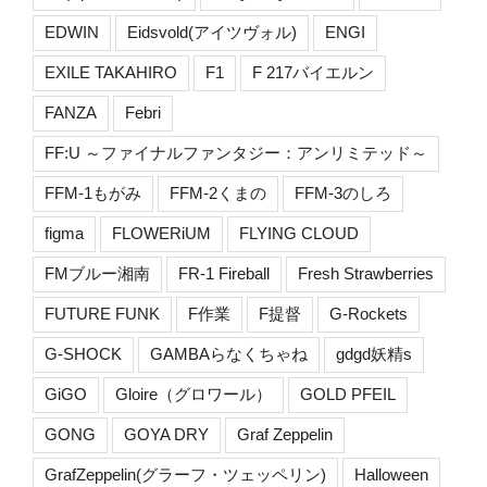
EDWIN
Eidsvold(アイツヴォル)
ENGI
EXILE TAKAHIRO
F1
F 217バイエルン
FANZA
Febri
FF:U ～ファイナルファンタジー：アンリミテッド～
FFM-1もがみ
FFM-2くまの
FFM-3のしろ
figma
FLOWERiUM
FLYING CLOUD
FMブルー湘南
FR-1 Fireball
Fresh Strawberries
FUTURE FUNK
F作業
F提督
G-Rockets
G-SHOCK
GAMBAらなくちゃね
gdgd妖精s
GiGO
Gloire（グロワール）
GOLD PFEIL
GONG
GOYA DRY
Graf Zeppelin
GrafZeppelin(グラーフ・ツェッペリン)
Halloween