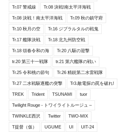
Tr.07 警戒線
Tr.08 決戦!南太平洋海戦
Tr.08 決戦！南太平洋海戦
Tr.09 秋の鎮守府
Tr.10 秋月の空
Tr.16 ジブラルタルの戦鬼
Tr.17 艦隊決戦
Tr.18 北九州防空戦
Tr.18 頌春令和の海
Tr.20 八駆の迎撃
tr.20 第三十一戦隊
tr.21 第六艦隊の戦い
Tr.25 令和桃の節句
Tr.26 精鋭第二水雷戦隊
Tr.27 二水戦駆逐艦の突撃
Tr3.敵電探の罠を破れ!
TREK
Trident
TSUNAMI
tuor
Twilight Rouge - トワイライトルージュ –
TWINKLE西沢
Twitter
TWO-MIX
T提督（仮）
UGUME
UI
UIT-24