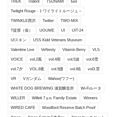
TREK
Trident
TSUNAMI
tuor
Twilight Rouge - トワイライトルージュ –
TWINKLE西沢
Twitter
TWO-MIX
T提督（仮）
UGUME
UI
UIT-24
UIスキン
USS Kidd Veterans Museum
Valentine Live
VeNesty
Vitamin Berry
VLS
VOICE
vol.2風
vol.4雨
vol.5波
vol.6雪
vol.7夕
VOL.8夜
vol.9護
vol.I暁
vol3.雲
VR
Vガンダム
Wahoo(ワフー)
WHITE DOG BREWING 浦賀醸造所
Wi-Fiルータ
WILLER
Willett 7 y.o. Family Estate
Winners
WIRED CAFE
Woodford Reserve Batch Proof