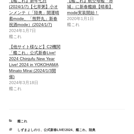
【艦これ】新年七日
【艦これ】航空母艦「赤
(2024/1/7)【七草粥】小オ
城」に新春艦娘【晴着】
ンメンテ（「陸奥」開運晴
mode実装開始！
着mode、「熊野丸」新春
2020年1月1日
祝酒mode）(2024/1/7)
艦これ
2024年1月7日
艦これ
【他サイト様など】C2機関
「艦これ」公式新春Live!
2024 Chinjufu New Year
Live! 2024 in YOKOHAMA
Minato Mirai (2024/1/3開
催)
2024年3月18日
艦これ
カ
艦これ
テ
タ
しずまよしのり
、
公式新春LIVE!2024
、
艦これ
、
陸奥
ゴ