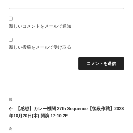
新しいコメントをメールで通知
新しい投稿をメールで受け取る
投
前
前
稿
の
【感想】カレー機関 27th Sequence【後段作戦】2023
ナ
投
年10月20日(木) 開演 17:10 2F
ビ
稿
ゲ
次
次