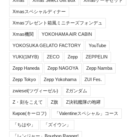
Xmas
Xmas Select Gift Box
Xmasケーキセット
Xmasスペシャルディナー
Xmasプレゼント箱風ミニチーズフォンデュ
Xmas機関
YOKOHAMA AIR CABIN
YOKOSUKA GELATO FACTORY
YouTube
YUKI(1MYB)
ZECO
Zepp
ZEPPELIN
Zepp Haneda
Zepp NAGOYA
Zepp Namba
Zepp Tokyo
Zepp Yokohama
ZUI Fes.
zwiesel(ツヴィーゼル)
Zガンダム
Z・刻をこえて
Z旗
Z決戦艦隊の咆哮
Киров(キーロフ)
「Valentineスペシャル」コース
「ちはや」
「ズイウン」
「レンジャー」Bourbon Ranger!