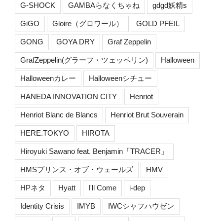
G-SHOCK
GAMBAらなくちゃね
gdgd妖精s
GiGO
Gloire（グロワール）
GOLD PFEIL
GONG
GOYA DRY
Graf Zeppelin
GrafZeppelin(グラーフ・ツェッペリン)
Halloween
Halloweenカレー
Halloweenシチュー
HANEDA INNOVATION CITY
Henriot
Henriot Blanc de Blancs
Henriot Brut Souverain
HERE.TOKYO
HIROTA
Hiroyuki Sawano feat. Benjamin「TRACER」
HMSプリンス・オブ・ウェールズ
HMV
HPネタ
Hyatt
I'll Come
i-dep
Identity Crisis
IMYB
IWCシャフハウゼン