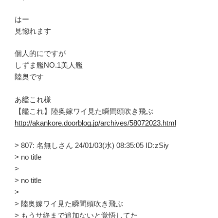
はー
見惚れます
個人的にですが
しずま艦NO.1美人艦
陸奥です
あ艦これ様
【艦これ】陸奥嫁ワイ見た瞬間頭吹き飛ぶ
http://akankore.doorblog.jp/archives/58072023.html
> 807: 名無しさん 24/01/03(水) 08:35:05 ID:zSiy
> no title
>
> no title
>
> 陸奥嫁ワイ見た瞬間頭吹き飛ぶ
> もうサ終まで追加ないと覚悟してた