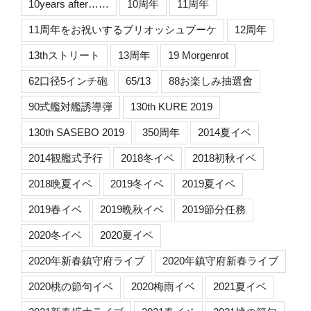
10years after……
10周年
11周年
11周年をお祝いするブリオッシュブーケ
12周年
13thストリート
13周年
19 Morgenrot
62口径5インチ砲
65/13
88お楽しみ抽選會
90式艦対艦誘導弾
130th KURE 2019
130th SASEBO 2019
350周年
2014夏イベ
2014観艦式予行
2018冬イベ
2018初秋イベ
2018晩夏イベ
2019冬イベ
2019夏イベ
2019春イベ
2019晩秋イベ
2019節分任務
2020冬イベ
2020夏イベ
2020年新春鎮守府ライブ
2020年鎮守府新春ライブ
2020桃の節句イベ
2020梅雨イベ
2021夏イベ