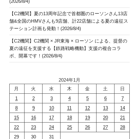
(2026/8/4)
【C2機関】夏の13周年記念で首都圏のローソンさん13店
舗&全国のHMVさんも9店舗、計22店舗による夏の遠征ス
テーション計画も発動！(2026/8/4)
【C2機関】C2機関 × JR東海 × ローソン による、提督の
夏の遠征を支援する【鉄路戦略機動】支援の複合コラ
ボ、開幕です！(2026/8/4)
2024年1月
月
火
水
木
金
土
日
1
2
3
4
5
6
7
8
9
10
11
12
13
14
15
16
17
18
19
20
21
22
23
24
25
26
27
28
29
30
31