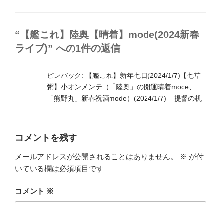
グ
リ
ー
“【艦これ】陸奥【晴着】mode(2024新春
ライブ)” への1件の返信
ピンバック:
【艦これ】新年七日(2024/1/7)【七草
粥】小オンメンテ（「陸奥」の開運晴着mode、
「熊野丸」新春祝酒mode）(2024/1/7) – 提督の机
コメントを残す
メールアドレスが公開されることはありません。
※
が付
いている欄は必須項目です
コメント
※