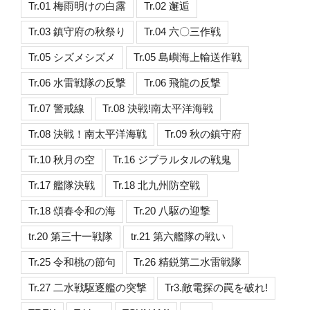
Tr.01 梅雨明けの白露
Tr.02 邂逅
Tr.03 鎮守府の秋祭り
Tr.04 六〇三作戦
Tr.05 シズメシズメ
Tr.05 島嶼海上輸送作戦
Tr.06 水雷戦隊の反撃
Tr.06 飛龍の反撃
Tr.07 警戒線
Tr.08 決戦!南太平洋海戦
Tr.08 決戦！南太平洋海戦
Tr.09 秋の鎮守府
Tr.10 秋月の空
Tr.16 ジブラルタルの戦鬼
Tr.17 艦隊決戦
Tr.18 北九州防空戦
Tr.18 頌春令和の海
Tr.20 八駆の迎撃
tr.20 第三十一戦隊
tr.21 第六艦隊の戦い
Tr.25 令和桃の節句
Tr.26 精鋭第二水雷戦隊
Tr.27 二水戦駆逐艦の突撃
Tr3.敵電探の罠を破れ!