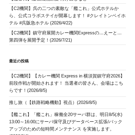
【C2機関】呉の二つの素敵な「艦これ」公式ホテルか
ら、公式コラボステイが開幕します！ #クレイトンベイホ
テル #呉阪急ホテル (2026/4/22)
【C2機関】鎮守府展開カレー機関Expressの…えーと…
第四弾を展開予定！(2026/7/21)
最近の投稿
【C2機関】【カレー機関 Express in 横須賀鎮守府2026】
前段作戦が開始されます！ 当選者の皆さん、会場はこち
らです！(2026/8/5)
推し旅（【鉄路戦略機動】視点）(2026/8/5)
【艦これ】「艦これ」稼働全20サーバ群は、明日8/5(水)
13:00～16:00にサーバ保守及びデータベース拡張/バック
アップのための短時間メンテナンス を実施します。