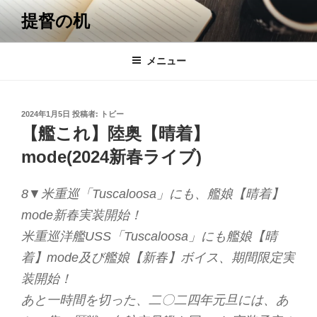
コ
提督の机
ン
テ
ン
メニュー
ツ
へ
ス
投
2024年1月5日
投稿者:
トビー
キ
稿
【艦これ】陸奥【晴着】
日:
ッ
mode(2024新春ライブ)
プ
8▼米重巡「Tuscaloosa」にも、艦娘【晴着】
mode新春実装開始！
米重巡洋艦USS「Tuscaloosa」にも艦娘【晴
着】mode及び艦娘【新春】ボイス、期間限定実
装開始！
あと一時間を切った、二〇二四年元旦には、あ