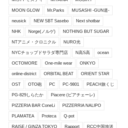
MOON GLOW
Mr.Parks
MUSASHI -GUN道-
neusick
NEW SBT Sasebo
Next shotbar
NHK
Norge(ノルゲ)
NOTHING BUT SUGAR
NTアニメ・クロニクル
NURO光
NYCチョップドサラダ専門店
N高S高
ocean
OCTOMORE
One-mile wear
ONKYO
online-district
ORBITAL BEAT
ORIENT STAR
OST
OTO砲
PC
PC-9801
PEACH旅くじ
PG-829しらたか
Piacere (ピアチェーレ)
PIZZERIA BAR ConeLi
PIZZERRIA NALIPO
PLAMATEA
Proteca
Q-pot
RAISE / GINZA TOKYO
Rapport
RCC中国放送