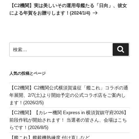
の
ー
【C2機関】実は美しいその運用母艦たる「日向」、彼女
投
シ
による年賀をお贈りします！(2024/1/4)
稿
ョ
ン
検
検
索
索:
人気の投稿とページ
【C2機関】C2機関公式横須賀遠征「艦これ」コラボの通
年展開、2/7(土)より開始予定の公式コラボ店をご案内し
ます！(2026/2/5)
【C2機関】【カレー機関 Express in 横須賀鎮守府2026】
前段作戦が開始されます！ 当選者の皆さん、会場はこち
らです！(2026/8/5)
【艦これ】艦載機熟練度 付け直しなど