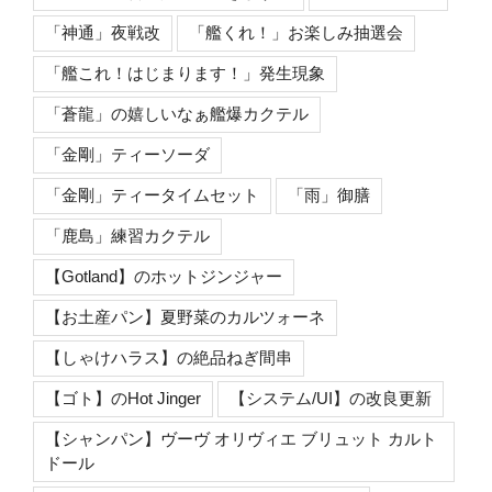
「神通」夜戦改
「艦くれ！」お楽しみ抽選会
「艦これ！はじまります！」発生現象
「蒼龍」の嬉しいなぁ艦爆カクテル
「金剛」ティーソーダ
「金剛」ティータイムセット
「雨」御膳
「鹿島」練習カクテル
【Gotland】のホットジンジャー
【お土産パン】夏野菜のカルツォーネ
【しゃけハラス】の絶品ねぎ間串
【ゴト】のHot Jinger
【システム/UI】の改良更新
【シャンパン】ヴーヴ オリヴィエ ブリュット カルト
ドール