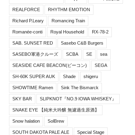
REALFORCE
RHYTHM EMOTION
Richard P.Leary
Romancing Train
Romanée-conti
Royal Household
RX-78-2
SAB. SUNSET RED
Sasebo C&B Burgers
SASEBO軍港クルーズ
SCBA
SE
sea
SEASIDE CAFE BEACON(ビーコン)
SEGA
SH-60K SUPER AUK
Shade
shigeru
SHOWTIME Ramen
Sink The Bismarck
SKY BAR
SLIPKNOT『NO.9 IOWA WHISKEY』
SNAKE EYE 【純米大吟醸 無濾過生原酒】
Snow halation
SolBrew
SOUTH DAKOTA PALE ALE
Special Stage