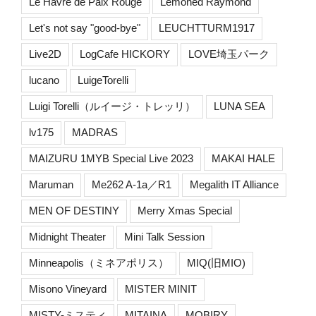
Le Havre de Paix Rouge
Lemoned Raymond
Let's not say "good-bye"
LEUCHTTURM1917
Live2D
LogCafe HICKORY
LOVE埼玉パーク
lucano
LuigeTorelli
Luigi Torelli（ルイージ・トレッリ）
LUNA SEA
lv175
MADRAS
MAIZURU 1MYB Special Live 2023
MAKAI HALE
Maruman
Me262 A-1a／R1
Megalith IT Alliance
MEN OF DESTINY
Merry Xmas Special
Midnight Theater
Mini Talk Session
Minneapolis（ミネアポリス）
MIQ(旧MIO)
Misono Vineyard
MISTER MINIT
MISTY-ミスティ
MITAINA
MOBIRY