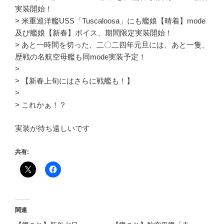
実装開始！
> 米重巡洋艦USS「Tuscaloosa」にも艦娘【晴着】mode
及び艦娘【新春】ボイス、期間限定実装開始！
> あと一時間を切った、二〇二四年元旦には、あと一隻、
歴戦の名航空母艦も同mode実装予定！
>
> 【新春上旬にはさらに戦艦も！】
>
> これかぁ！？
実装が待ち遠しいです
共有:
関連