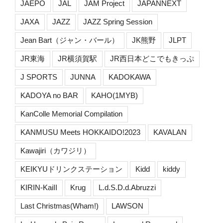
JAEPO
JAL
JAM Project
JAPANNEXT
JAXA
JAZZ
JAZZ Spring Session
Jean Bart（ジャン・バール）
JK熊野
JLPT
JR東海
JR横須賀駅
JR西日本どこでもきっぷ
J SPORTS
JUNNA
KADOKAWA
KADOYA no BAR
KAHO(1MYB)
KanColle Memorial Compilation
KANMUSU Meets HOKKAIDO!2023
KAVALAN
Kawajiri（カワジリ）
KEIKYUドリンクステーション
Kidd
kiddy
KIRIN-KaiII
Krug
L.d.S.D.d.Abruzzi
Last Christmas(Wham!)
LAWSON