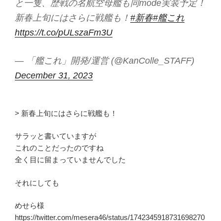
と一隻、歴戦の名航空母艦も同mode実装予定！
新春上旬にはさらに戦艦も！
#新春
#艦これ
https://t.co/pULszaFm3U
— 「艦これ」開発/運営 (@KanColle_STAFF)
December 31, 2023
> 新春上旬にはさらに戦艦も！
サラッと書いていますが
これのことだったのですね
全く目に留まっていませんでした
それにしても
めせら様
https://twitter.com/mesera46/status/1742345918731698270