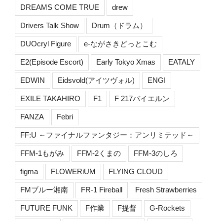
DREAMS COME TRUE
drew
Drivers Talk Show
Drum（ドラム）
DUOcryl Figure
e-ながさきどっとこむ
E2(Episode Escort)
Early Tokyo Xmas
EATALY
EDWIN
Eidsvold(アイツヴォル)
ENGI
EXILE TAKAHIRO
F1
F 217バイエルン
FANZA
Febri
FF:U ～ファイナルファンタジー：アンリミテッド～
FFM-1もがみ
FFM-2くまの
FFM-3のしろ
figma
FLOWERiUM
FLYING CLOUD
FMブルー湘南
FR-1 Fireball
Fresh Strawberries
FUTURE FUNK
F作業
F提督
G-Rockets