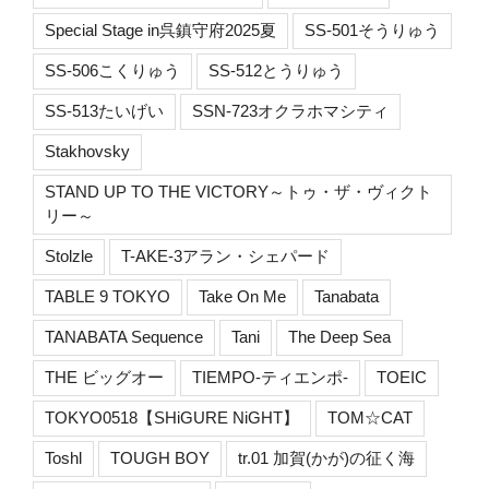
Special Stage in呉鎮守府2025夏
SS-501そうりゅう
SS-506こくりゅう
SS-512とうりゅう
SS-513たいげい
SSN-723オクラホマシティ
Stakhovsky
STAND UP TO THE VICTORY～トゥ・ザ・ヴィクト
リー～
Stolzle
T-AKE-3アラン・シェパード
TABLE 9 TOKYO
Take On Me
Tanabata
TANABATA Sequence
Tani
The Deep Sea
THE ビッグオー
TIEMPO-ティエンポ-
TOEIC
TOKYO0518【SHiGURE NiGHT】
TOM☆CAT
Toshl
TOUGH BOY
tr.01 加賀(かが)の征く海