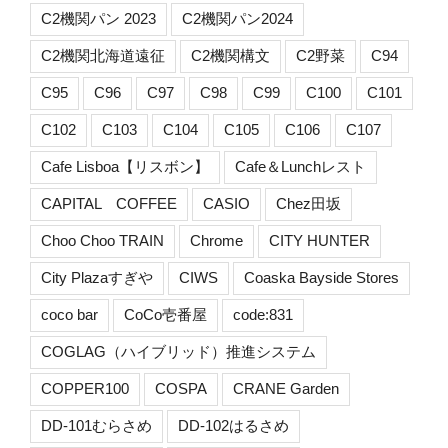
C2機関パン 2023
C2機関パン2024
C2機関北海道遠征
C2機関構文
C2野菜
C94
C95
C96
C97
C98
C99
C100
C101
C102
C103
C104
C105
C106
C107
Cafe Lisboa【リスボン】
Cafe＆Lunchレスト
CAPITAL COFFEE
CASIO
Chez田坂
Choo Choo TRAIN
Chrome
CITY HUNTER
City Plazaすぎや
CIWS
Coaska Bayside Stores
coco bar
CoCo壱番屋
code:831
COGLAG（ハイブリッド）推進システム
COPPER100
COSPA
CRANE Garden
DD-101むらさめ
DD-102はるさめ