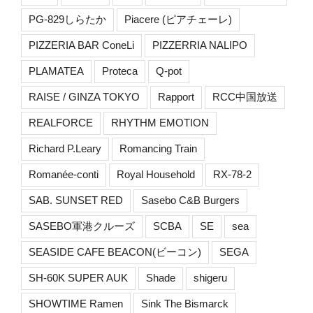
PG-829しらたか
Piacere (ピアチェーレ)
PIZZERIA BAR ConeLi
PIZZERRIA NALIPO
PLAMATEA
Proteca
Q-pot
RAISE / GINZA TOKYO
Rapport
RCC中国放送
REALFORCE
RHYTHM EMOTION
Richard P.Leary
Romancing Train
Romanée-conti
Royal Household
RX-78-2
SAB. SUNSET RED
Sasebo C&B Burgers
SASEBO軍港クルーズ
SCBA
SE
sea
SEASIDE CAFE BEACON(ビーコン)
SEGA
SH-60K SUPER AUK
Shade
shigeru
SHOWTIME Ramen
Sink The Bismarck