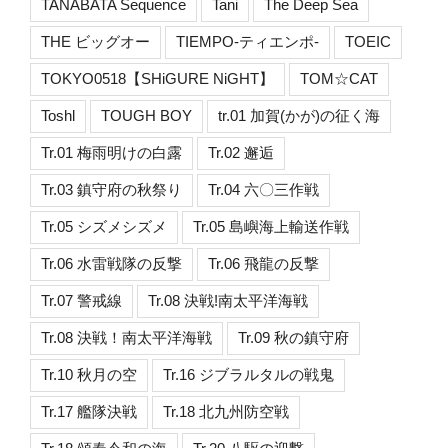
TANABATA Sequence
Tani
The Deep Sea
THE ビッグオー
TIEMPO-ティエンポ-
TOEIC
TOKYO0518【SHiGURE NiGHT】
TOM☆CAT
Toshl
TOUGH BOY
tr.01 加賀(かが)の征く海
Tr.01 梅雨明けの白露
Tr.02 邂逅
Tr.03 鎮守府の秋祭り
Tr.04 六〇三作戦
Tr.05 シズメシズメ
Tr.05 島嶼海上輸送作戦
Tr.06 水雷戦隊の反撃
Tr.06 飛龍の反撃
Tr.07 警戒線
Tr.08 決戦!南太平洋海戦
Tr.08 決戦！南太平洋海戦
Tr.09 秋の鎮守府
Tr.10 秋月の空
Tr.16 ジブラルタルの戦鬼
Tr.17 艦隊決戦
Tr.18 北九州防空戦