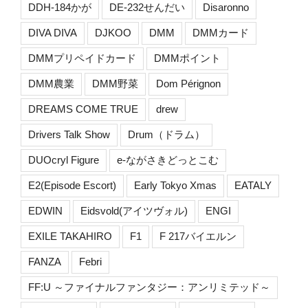
DDH-184かが
DE-232せんだい
Disaronno
DIVA DIVA
DJKOO
DMM
DMMカード
DMMプリペイドカード
DMMポイント
DMM農業
DMM野菜
Dom Pérignon
DREAMS COME TRUE
drew
Drivers Talk Show
Drum（ドラム）
DUOcryl Figure
e-ながさきどっとこむ
E2(Episode Escort)
Early Tokyo Xmas
EATALY
EDWIN
Eidsvold(アイツヴォル)
ENGI
EXILE TAKAHIRO
F1
F 217バイエルン
FANZA
Febri
FF:U ～ファイナルファンタジー：アンリミテッド～