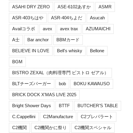
ASAHI DRY ZERO
ASE-6102あすか
ASMR
ASR-403ちはや
ASR-404ちよだ
Asucah
Availコラボ
avex
avex trax
AZUMAICHI
A士
Bar anchor
BBMカード
BELIEVE IN LOVE
Bell's whisky
Bellone
BGM
BISTRO ZEXAL（肉料理専門 ビストロ ゼアル）
BLTチーズバーガー
bob
BOKU KAWAUSO
BRICK DOCK X'MAS LIVE 2025
Bright Shower Days
BTTF
BUTCHER’S TABLE
C.Cappellini
C2Manufacture
C2プレパラート
C2機関
C2機関かに祭り
C2機関スペシャル