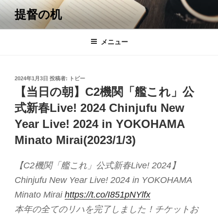
コ
提督の机
ン
テ
ン
メニュー
ツ
へ
ス
投
2024年1月3日
投稿者:
トビー
キ
稿
【当日の朝】C2機関「艦これ」公
日:
ッ
式新春Live! 2024 Chinjufu New
プ
Year Live! 2024 in YOKOHAMA
Minato Mirai(2023/1/3)
【C2機関「艦これ」公式新春Live! 2024】
Chinjufu New Year Live! 2024 in YOKOHAMA
Minato Mirai
https://t.co/I851pNYlfx
本年の全てのリハを完了しました！チケットお