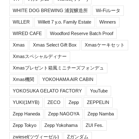
WHITE DOG BREWING 浦賀醸造所
Wi-Fiルータ
WILLER
Willett 7 y.o. Family Estate
Winners
WIRED CAFE
Woodford Reserve Batch Proof
Xmas
Xmas Select Gift Box
Xmasケーキセット
Xmasスペシャルディナー
Xmasプレゼント箱風ミニチーズフォンデュ
Xmas機関
YOKOHAMA AIR CABIN
YOKOSUKA GELATO FACTORY
YouTube
YUKI(1MYB)
ZECO
Zepp
ZEPPELIN
Zepp Haneda
Zepp NAGOYA
Zepp Namba
Zepp Tokyo
Zepp Yokohama
ZUI Fes.
zwiesel(ツヴィーゼル)
Zガンダム