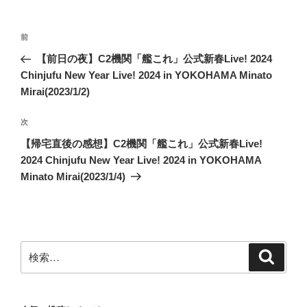
投
前
前
稿
の
【前日の夜】C2機関「艦これ」公式新春Live! 2024
ナ
投
Chinjufu New Year Live! 2024 in YOKOHAMA Minato
ビ
稿
Mirai(2023/1/2)
ゲ
次
次
ー
の
シ
【帰宅直後の感想】C2機関「艦これ」公式新春Live!
投
2024 Chinjufu New Year Live! 2024 in YOKOHAMA
ョ
稿
Minato Mirai(2023/1/4)
ン
検
検
索
索: