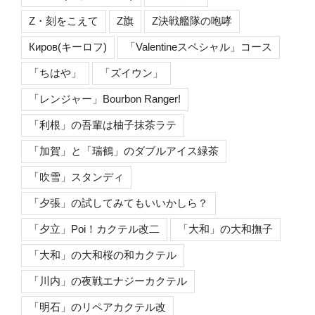
Z・刻をこえて
Z旗
Z決戦艦隊の咆哮
Киров(キーロフ)
「Valentineスペシャル」コース
「ちはや」
「ズイウン」
「レンジャー」Bourbon Ranger!
「利根」の吾輩は柚子抹茶ラテ
「加賀」と「瑞鶴」のダブルアイス緑茶
「吹雪」スタンディ
「夕張」の試してみてもいいかしら？
「夕立」Poi！カクテル改二
「大和」の大和撫子
「大和」の大和桜の和カクテル
「川内」の夜戦エナジーカクテル
「明石」のリペアカクテル改