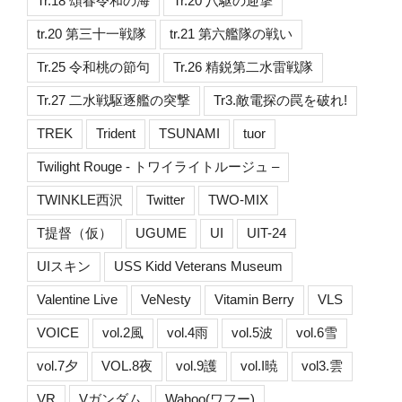
Tr.18 頌春令和の海
Tr.20 八駆の迎撃
tr.20 第三十一戦隊
tr.21 第六艦隊の戦い
Tr.25 令和桃の節句
Tr.26 精鋭第二水雷戦隊
Tr.27 二水戦駆逐艦の突撃
Tr3.敵電探の罠を破れ!
TREK
Trident
TSUNAMI
tuor
Twilight Rouge - トワイライトルージュ –
TWINKLE西沢
Twitter
TWO-MIX
T提督（仮）
UGUME
UI
UIT-24
UIスキン
USS Kidd Veterans Museum
Valentine Live
VeNesty
Vitamin Berry
VLS
VOICE
vol.2風
vol.4雨
vol.5波
vol.6雪
vol.7夕
VOL.8夜
vol.9護
vol.I暁
vol3.雲
VR
Vガンダム
Wahoo(ワフー)