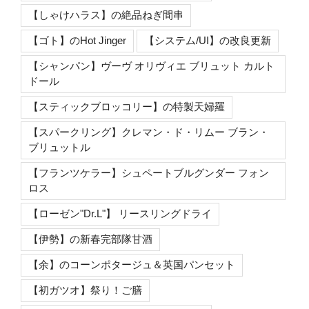
【しゃけハラス】の絶品ねぎ間串
【ゴト】のHot Jinger
【システム/UI】の改良更新
【シャンパン】ヴーヴ オリヴィエ ブリュット カルト
ドール
【スティックブロッコリー】の特製天婦羅
【スパークリング】クレマン・ド・リムー ブラン・
ブリュットル
【フランツケラー】シュペートブルグンダー フォン
ロス
【ローゼン"Dr.L"】 リースリングドライ
【伊勢】の新春完部隊甘酒
【余】のコーンポタージュ＆英国パンセット
【初ガツオ】祭り！ご膳