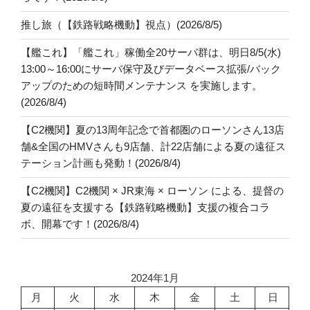
推し旅（【鉄路戦略機動】視点）(2026/8/5)
【艦これ】「艦これ」稼働全20サーバ群は、明日8/5(水)
13:00～16:00にサーバ保守及びデータベース拡張/バック
アップのための短時間メンテナンス を実施します。
(2026/8/4)
【C2機関】夏の13周年記念で首都圏のローソンさん13店
舗&全国のHMVさんも9店舗、計22店舗による夏の遠征ス
テーション計画も発動！(2026/8/4)
【C2機関】C2機関 × JR東海 × ローソン による、提督の
夏の遠征を支援する【鉄路戦略機動】支援の複合コラ
ボ、開幕です！(2026/8/4)
2024年1月
月
火
水
木
金
土
日