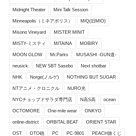
Midnight Theater
Mini Talk Session
Minneapolis（ミネアポリス）
MIQ(旧MIO)
Misono Vineyard
MISTER MINIT
MISTY-ミスティ
MITAINA
MOBIRY
MOON GLOW
Mr.Parks
MUSASHI -GUN道-
neusick
NEW SBT Sasebo
Next shotbar
NHK
Norge(ノルゲ)
NOTHING BUT SUGAR
NTアニメ・クロニクル
NURO光
NYCチョップドサラダ専門店
N高S高
ocean
OCTOMORE
One-mile wear
ONKYO
online-district
ORBITAL BEAT
ORIENT STAR
OST
OTO砲
PC
PC-9801
PEACH旅くじ