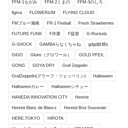
FFM-1もがみ
FFM-2くまの
FFM-3のしろ
figma
FLOWERiUM
FLYING CLOUD
FMブルー湘南
FR-1 Fireball
Fresh Strawberries
FUTURE FUNK
F作業
F提督
G-Rockets
G-SHOCK
GAMBAらなくちゃね
gdgd妖精s
GiGO
Gloire（グロワール）
GOLD PFEIL
GONG
GOYA DRY
Graf Zeppelin
GrafZeppelin(グラーフ・ツェッペリン)
Halloween
Halloweenカレー
Halloweenシチュー
HANEDA INNOVATION CITY
Henriot
Henriot Blanc de Blancs
Henriot Brut Souverain
HERE.TOKYO
HIROTA