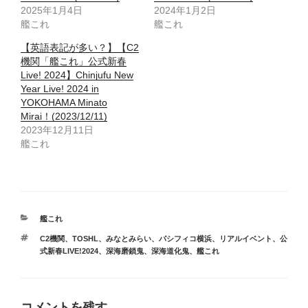
2025年1月4日
2024年1月2日
艦これ
艦これ
【英語表記が多い？】【C2
機関「艦これ」公式新春
Live! 2024】Chinjufu New
Year Live! 2024 in
YOKOHAMA Minato
Mirai！(2023/12/11)
2023年12月11日
艦これ
カ
艦これ
テ
タ
C2機関
、
TOSHL
、
みなとみらい
、
パシフィコ横浜
、
リアルイベント
、
公
ゴ
グ
式新春LIVE!2024
、
深海磨鎖鬼
、
深海道化鬼
、
艦これ
リ
ー
コメントを残す