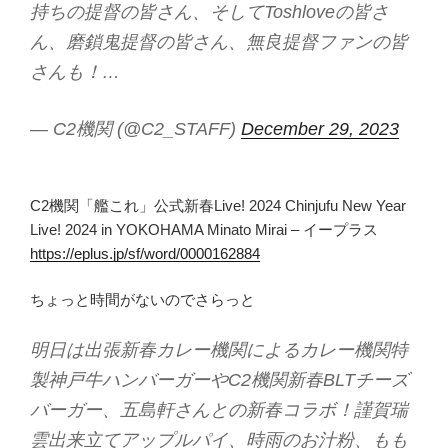
持ちの提督の皆さん、そしてToshloveの皆さ
ん、磨鎖鬼提督の皆さん、無良提督ファンの皆
さんも！…
— C2機関 (@C2_STAFF)
December 29, 2023
C2機関「艦これ」公式新春Live! 2024 Chinjufu New Year
Live! 2024 in YOKOHAMA Minato Mirai – イープラス
https://eplus.jp/sf/word/0000162884
ちょっと時間がないのでさらっと
明日は出張新春カレー機関によるカレー機関特
製神戸牛ハンバーガーやC2機関新春BLTチーズ
バーガー、五島軒さんとの新春コラボ！謹賀瑞
雲出来立てアップルパイ、時雨のお汁粉、もも