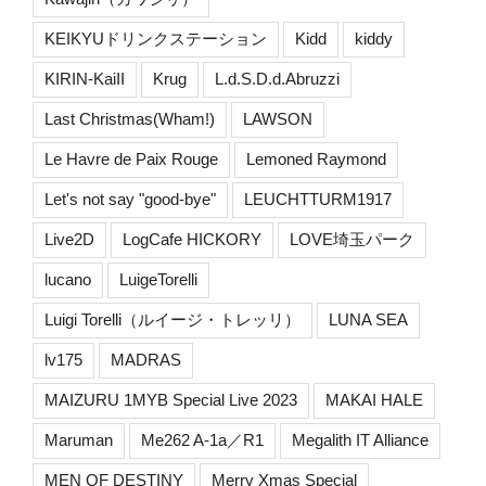
KEIKYUドリンクステーション
Kidd
kiddy
KIRIN-KaiII
Krug
L.d.S.D.d.Abruzzi
Last Christmas(Wham!)
LAWSON
Le Havre de Paix Rouge
Lemoned Raymond
Let's not say "good-bye"
LEUCHTTURM1917
Live2D
LogCafe HICKORY
LOVE埼玉パーク
lucano
LuigeTorelli
Luigi Torelli（ルイージ・トレッリ）
LUNA SEA
lv175
MADRAS
MAIZURU 1MYB Special Live 2023
MAKAI HALE
Maruman
Me262 A-1a／R1
Megalith IT Alliance
MEN OF DESTINY
Merry Xmas Special