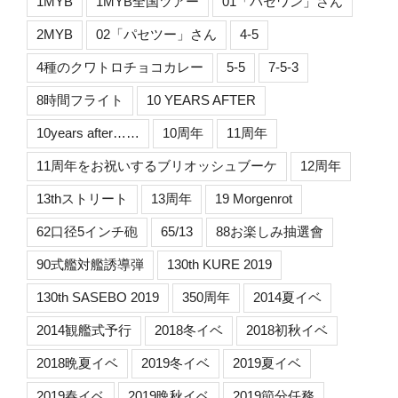
1MYB
1MYB全国ツアー
01「パセワン」さん
2MYB
02「パセツー」さん
4-5
4種のクワトロチョコカレー
5-5
7-5-3
8時間フライト
10 YEARS AFTER
10years after……
10周年
11周年
11周年をお祝いするブリオッシュブーケ
12周年
13thストリート
13周年
19 Morgenrot
62口径5インチ砲
65/13
88お楽しみ抽選會
90式艦対艦誘導弾
130th KURE 2019
130th SASEBO 2019
350周年
2014夏イベ
2014観艦式予行
2018冬イベ
2018初秋イベ
2018晩夏イベ
2019冬イベ
2019夏イベ
2019春イベ
2019晩秋イベ
2019節分任務