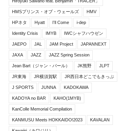
Hiroyuki Sawano feat. Benjamin「TRACER」
HMSプリンス・オブ・ウェールズ
HMV
HPネタ
Hyatt
I'll Come
i-dep
Identity Crisis
IMYB
IWCシャフハウゼン
JAEPO
JAL
JAM Project
JAPANNEXT
JAXA
JAZZ
JAZZ Spring Session
Jean Bart（ジャン・バール）
JK熊野
JLPT
JR東海
JR横須賀駅
JR西日本どこでもきっぷ
J SPORTS
JUNNA
KADOKAWA
KADOYA no BAR
KAHO(1MYB)
KanColle Memorial Compilation
KANMUSU Meets HOKKAIDO!2023
KAVALAN
Kawajiri（カワジリ）