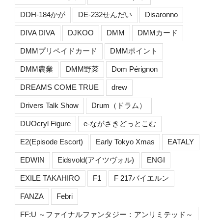
DDH-184かが
DE-232せんだい
Disaronno
DIVA DIVA
DJKOO
DMM
DMMカード
DMMプリペイドカード
DMMポイント
DMM農業
DMM野菜
Dom Pérignon
DREAMS COME TRUE
drew
Drivers Talk Show
Drum（ドラム）
DUOcryl Figure
e-ながさきどっとこむ
E2(Episode Escort)
Early Tokyo Xmas
EATALY
EDWIN
Eidsvold(アイツヴォル)
ENGI
EXILE TAKAHIRO
F1
F 217バイエルン
FANZA
Febri
FF:U ～ファイナルファンタジー：アンリミテッド～