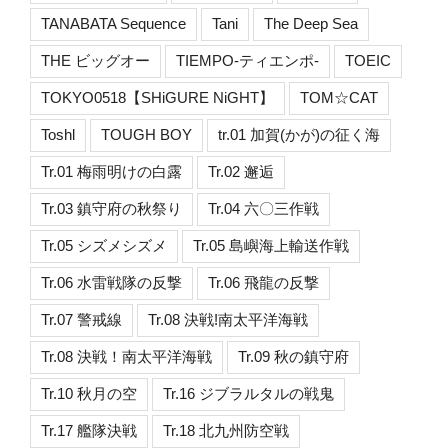
TANABATA Sequence
Tani
The Deep Sea
THE ビッグオー
TIEMPO-ティエンポ-
TOEIC
TOKYO0518【SHiGURE NiGHT】
TOM☆CAT
Toshl
TOUGH BOY
tr.01 加賀(かが)の征く海
Tr.01 梅雨明けの白露
Tr.02 邂逅
Tr.03 鎮守府の秋祭り
Tr.04 六〇三作戦
Tr.05 シズメシズメ
Tr.05 島嶼海上輸送作戦
Tr.06 水雷戦隊の反撃
Tr.06 飛龍の反撃
Tr.07 警戒線
Tr.08 決戦!南太平洋海戦
Tr.08 決戦！南太平洋海戦
Tr.09 秋の鎮守府
Tr.10 秋月の空
Tr.16 ジブラルタルの戦鬼
Tr.17 艦隊決戦
Tr.18 北九州防空戦