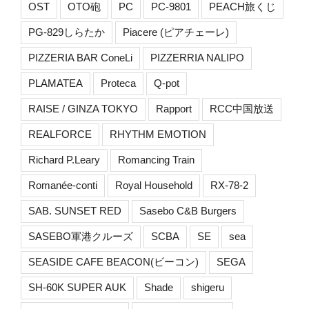
OST
OTO砲
PC
PC-9801
PEACH旅くじ
PG-829しらたか
Piacere (ピアチェーレ)
PIZZERIA BAR ConeLi
PIZZERRIA NALIPO
PLAMATEA
Proteca
Q-pot
RAISE / GINZA TOKYO
Rapport
RCC中国放送
REALFORCE
RHYTHM EMOTION
Richard P.Leary
Romancing Train
Romanée-conti
Royal Household
RX-78-2
SAB. SUNSET RED
Sasebo C&B Burgers
SASEBO軍港クルーズ
SCBA
SE
sea
SEASIDE CAFE BEACON(ビーコン)
SEGA
SH-60K SUPER AUK
Shade
shigeru