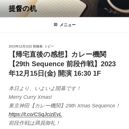
コ
提督の机
ン
テ
ン
メニュー
ツ
へ
ス
投
2023年12月15日
投稿者:
トビー
キ
稿
【帰宅直後の感想】カレー機関
日:
ッ
【29th Sequence 前段作戦】2023
プ
年12月15日(金) 開演 16:30 1F
本日より、いよいよ開幕です！
Merry Curry Xmas!
東京神田【カレー機関】29th Xmas Sequence！
https://t.co/CSqJcizEvL
前段作戦は満員御礼！