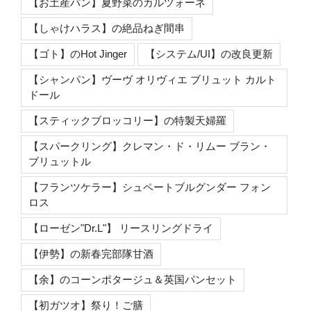
【お土産パン】夏野菜のカルツォーネ
【しゃけハラス】の絶品ねぎ間串
【ゴト】のHot Jinger
【システム/UI】の改良更新
【シャンパン】ヴーヴ オリヴィエ ブリュット カルト
ドール
【スティックブロッコリー】の特製天婦羅
【スパークリング】クレマン・ド・リムー ブラン・
ブリュットル
【フランツケラー】シュペートブルグンダー フォン
ロス
【ローゼン"Dr.L"】 リースリングドライ
【伊勢】の新春完部隊甘酒
【余】のコーンポタージュ＆英国パンセット
【初ガツオ】祭り！ご膳