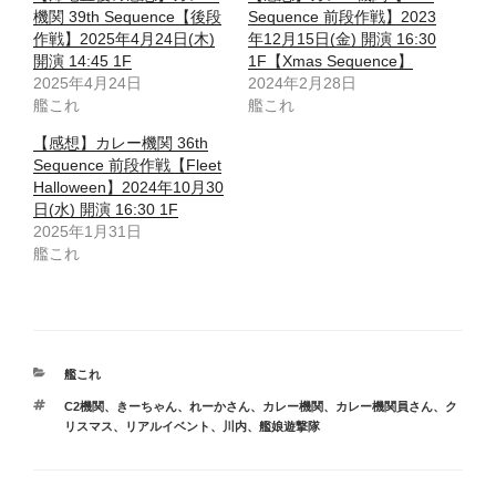
機関 39th Sequence【後段
Sequence 前段作戦】2023
作戦】2025年4月24日(木)
年12月15日(金) 開演 16:30
開演 14:45 1F
1F【Xmas Sequence】
2025年4月24日
2024年2月28日
艦これ
艦これ
【感想】カレー機関 36th
Sequence 前段作戦【Fleet
Halloween】2024年10月30
日(水) 開演 16:30 1F
2025年1月31日
艦これ
カ
艦これ
テ
タ
C2機関
、
きーちゃん
、
れーかさん
、
カレー機関
、
カレー機関員さん
、
ク
ゴ
グ
リスマス
、
リアルイベント
、
川内
、
艦娘遊撃隊
リ
ー