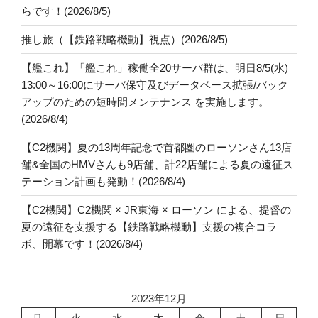
らです！(2026/8/5)
推し旅（【鉄路戦略機動】視点）(2026/8/5)
【艦これ】「艦これ」稼働全20サーバ群は、明日8/5(水)
13:00～16:00にサーバ保守及びデータベース拡張/バック
アップのための短時間メンテナンス を実施します。
(2026/8/4)
【C2機関】夏の13周年記念で首都圏のローソンさん13店
舗&全国のHMVさんも9店舗、計22店舗による夏の遠征ス
テーション計画も発動！(2026/8/4)
【C2機関】C2機関 × JR東海 × ローソン による、提督の
夏の遠征を支援する【鉄路戦略機動】支援の複合コラ
ボ、開幕です！(2026/8/4)
2023年12月