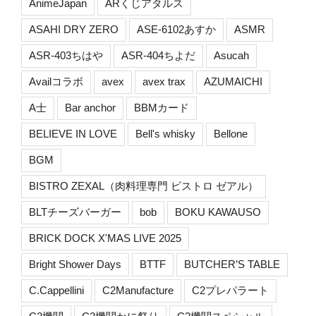
AnimeJapan
ARくじアタルス
ASAHI DRY ZERO
ASE-6102あすか
ASMR
ASR-403ちはや
ASR-404ちよだ
Asucah
Availコラボ
avex
avex trax
AZUMAICHI
A士
Bar anchor
BBMカード
BELIEVE IN LOVE
Bell's whisky
Bellone
BGM
BISTRO ZEXAL（肉料理専門 ビストロ ゼアル）
BLTチーズバーガー
bob
BOKU KAWAUSO
BRICK DOCK X'MAS LIVE 2025
Bright Shower Days
BTTF
BUTCHER’S TABLE
C.Cappellini
C2Manufacture
C2プレパラート