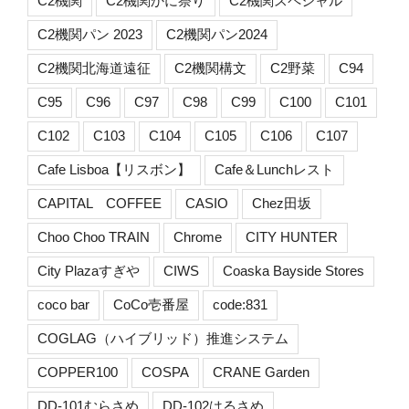
C2機関
C2機関かに祭り
C2機関スペシャル
C2機関パン 2023
C2機関パン2024
C2機関北海道遠征
C2機関構文
C2野菜
C94
C95
C96
C97
C98
C99
C100
C101
C102
C103
C104
C105
C106
C107
Cafe Lisboa【リスボン】
Cafe＆Lunchレスト
CAPITAL COFFEE
CASIO
Chez田坂
Choo Choo TRAIN
Chrome
CITY HUNTER
City Plazaすぎや
CIWS
Coaska Bayside Stores
coco bar
CoCo壱番屋
code:831
COGLAG（ハイブリッド）推進システム
COPPER100
COSPA
CRANE Garden
DD-101むらさめ
DD-102はるさめ