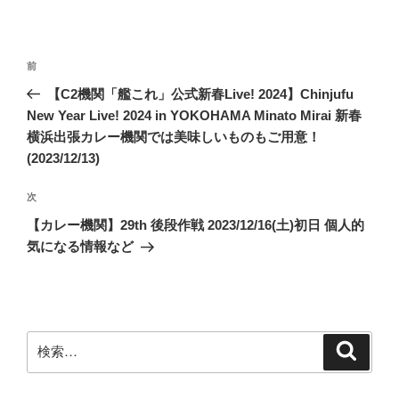
投
前
前
稿
の
【C2機関「艦これ」公式新春Live! 2024】Chinjufu
ナ
投
New Year Live! 2024 in YOKOHAMA Minato Mirai 新春
ビ
稿
横浜出張カレー機関では美味しいものもご用意！
ゲ
(2023/12/13)
ー
次
次
シ
の
【カレー機関】29th 後段作戦 2023/12/16(土)初日 個人的
ョ
投
気になる情報など
ン
稿
検
検
索
索: