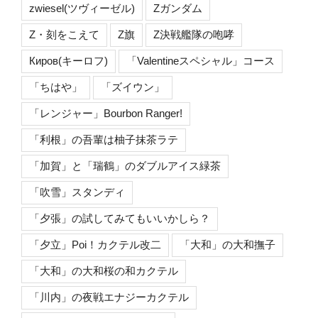
zwiesel(ツヴィーゼル)
Zガンダム
Z・刻をこえて
Z旗
Z決戦艦隊の咆哮
Киров(キーロフ)
「Valentineスペシャル」コース
「ちはや」
「ズイウン」
「レンジャー」Bourbon Ranger!
「利根」の吾輩は柚子抹茶ラテ
「加賀」と「瑞鶴」のダブルアイス緑茶
「吹雪」スタンディ
「夕張」の試してみてもいいかしら？
「夕立」Poi！カクテル改二
「大和」の大和撫子
「大和」の大和桜の和カクテル
「川内」の夜戦エナジーカクテル