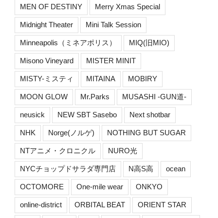
MEN OF DESTINY
Merry Xmas Special
Midnight Theater
Mini Talk Session
Minneapolis（ミネアポリス）
MIQ(旧MIO)
Misono Vineyard
MISTER MINIT
MISTY-ミスティ
MITAINA
MOBIRY
MOON GLOW
Mr.Parks
MUSASHI -GUN道-
neusick
NEW SBT Sasebo
Next shotbar
NHK
Norge(ノルゲ)
NOTHING BUT SUGAR
NTアニメ・クロニクル
NURO光
NYCチョップドサラダ専門店
N高S高
ocean
OCTOMORE
One-mile wear
ONKYO
online-district
ORBITAL BEAT
ORIENT STAR