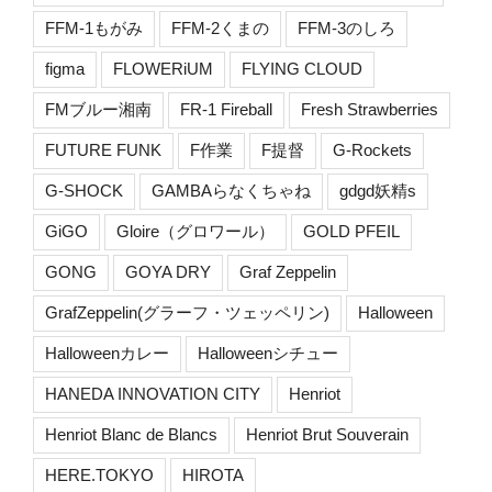
FFM-1もがみ
FFM-2くまの
FFM-3のしろ
figma
FLOWERiUM
FLYING CLOUD
FMブルー湘南
FR-1 Fireball
Fresh Strawberries
FUTURE FUNK
F作業
F提督
G-Rockets
G-SHOCK
GAMBAらなくちゃね
gdgd妖精s
GiGO
Gloire（グロワール）
GOLD PFEIL
GONG
GOYA DRY
Graf Zeppelin
GrafZeppelin(グラーフ・ツェッペリン)
Halloween
Halloweenカレー
Halloweenシチュー
HANEDA INNOVATION CITY
Henriot
Henriot Blanc de Blancs
Henriot Brut Souverain
HERE.TOKYO
HIROTA