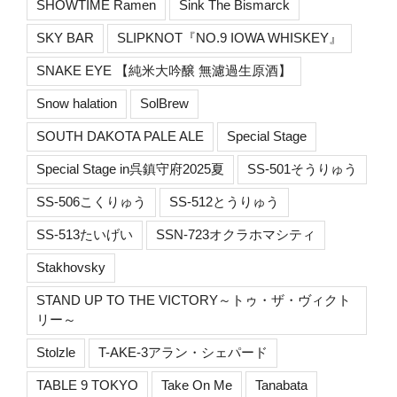
SHOWTIME Ramen
Sink The Bismarck
SKY BAR
SLIPKNOT『NO.9 IOWA WHISKEY』
SNAKE EYE 【純米大吟醸 無濾過生原酒】
Snow halation
SolBrew
SOUTH DAKOTA PALE ALE
Special Stage
Special Stage in呉鎮守府2025夏
SS-501そうりゅう
SS-506こくりゅう
SS-512とうりゅう
SS-513たいげい
SSN-723オクラホマシティ
Stakhovsky
STAND UP TO THE VICTORY～トゥ・ザ・ヴィクト
リー～
Stolzle
T-AKE-3アラン・シェパード
TABLE 9 TOKYO
Take On Me
Tanabata