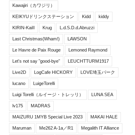
Kawajiri（カワジリ）
KEIKYUドリンクステーション
Kidd
kiddy
KIRIN-KaiII
Krug
L.d.S.D.d.Abruzzi
Last Christmas(Wham!)
LAWSON
Le Havre de Paix Rouge
Lemoned Raymond
Let's not say "good-bye"
LEUCHTTURM1917
Live2D
LogCafe HICKORY
LOVE埼玉パーク
lucano
LuigeTorelli
Luigi Torelli（ルイージ・トレッリ）
LUNA SEA
lv175
MADRAS
MAIZURU 1MYB Special Live 2023
MAKAI HALE
Maruman
Me262 A-1a／R1
Megalith IT Alliance