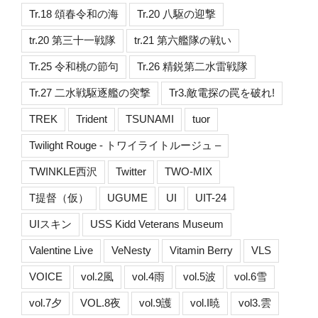
Tr.18 頌春令和の海
Tr.20 八駆の迎撃
tr.20 第三十一戦隊
tr.21 第六艦隊の戦い
Tr.25 令和桃の節句
Tr.26 精鋭第二水雷戦隊
Tr.27 二水戦駆逐艦の突撃
Tr3.敵電探の罠を破れ!
TREK
Trident
TSUNAMI
tuor
Twilight Rouge - トワイライトルージュ –
TWINKLE西沢
Twitter
TWO-MIX
T提督（仮）
UGUME
UI
UIT-24
UIスキン
USS Kidd Veterans Museum
Valentine Live
VeNesty
Vitamin Berry
VLS
VOICE
vol.2風
vol.4雨
vol.5波
vol.6雪
vol.7夕
VOL.8夜
vol.9護
vol.I暁
vol3.雲