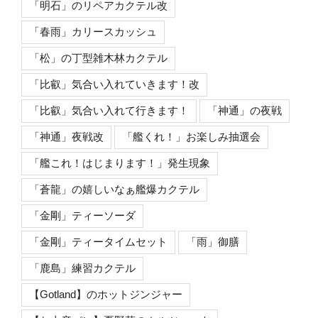
「明石」のリペアカクテル改
「春雨」カリースカッシュ
「松」の丁型雑木林カクテル
「比叡」気合い入れていきます！改
「比叡」気合い入れて行きます！
「神通」の夜戦
「神通」夜戦改
「艦くれ！」お楽しみ抽選会
「艦これ！はじまります！」発生現象
「蒼龍」の嬉しいなぁ艦爆カクテル
「金剛」ティーソーダ
「金剛」ティータイムセット
「雨」御膳
「鹿島」練習カクテル
【Gotland】のホットジンジャー