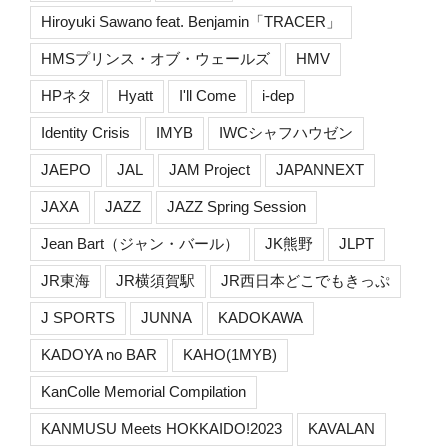
Hiroyuki Sawano feat. Benjamin「TRACER」
HMSプリンス・オブ・ウェールズ
HMV
HPネタ
Hyatt
I'll Come
i-dep
Identity Crisis
IMYB
IWCシャフハウゼン
JAEPO
JAL
JAM Project
JAPANNEXT
JAXA
JAZZ
JAZZ Spring Session
Jean Bart（ジャン・バール）
JK熊野
JLPT
JR東海
JR横須賀駅
JR西日本どこでもきっぷ
J SPORTS
JUNNA
KADOKAWA
KADOYA no BAR
KAHO(1MYB)
KanColle Memorial Compilation
KANMUSU Meets HOKKAIDO!2023
KAVALAN