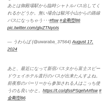
あとは御殿場駅から臨時シャトルバス出してく
れるかどうか。無い場合は駿河小山からの路線
バスになっちゃう･･･
#fsw
#金剛型86
pic.twitter.com/glvZTNyoIs
— うわらば (@uwaraba_37564)
August 17,
2024
あと、最近になって新宿バスタから富士スピー
ドウェイホテル直行のバスが出来たんすよね。
前夜祭のパーリーから参加される人はこっち使
うのも良いかと。
https://t.co/qfssPSqehA
#fsw
#
金剛型86