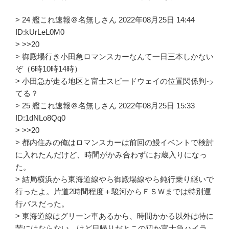
> 24 艦これ速報＠名無しさん 2022年08月25日 14:44
ID:kUrLeL0M0
> >>20
> 御殿場行き小田急ロマンスカーなんて一日三本しかない
ぞ（6時10時14時）
> 小田急が走る地区と富士スピードウェイの位置関係判っ
てる？
> 25 艦これ速報＠名無しさん 2022年08月25日 15:33
ID:1dNLo8Qq0
> >>20
> 都内住みの俺はロマンスカーは前回の鰻イベントで検討
に入れたんだけど、時間がかみ合わずにお蔵入りになっ
た。
> 結局横浜から東海道線やら御殿場線やら鈍行乗り継いで
行ったよ。片道2時間程度＋駿河からＦＳＷまでは特別運
行バスだった。
> 東海道線はグリーン車あるから、時間かかる以外は特に
苦にはならない。けど日帰りだとこの辺か富士急ハイラ