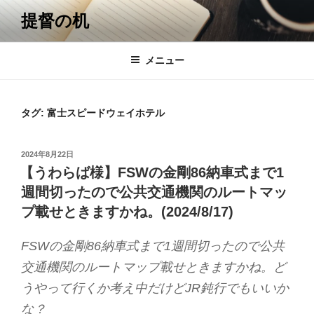
コ
提督の机
ン
テ
ン
メニュー
ツ
へ
ス
タグ:
富士スピードウェイホテル
キ
ッ
投
2024年8月22日
プ
稿
【うわらば様】FSWの金剛86納車式まで1
日:
週間切ったので公共交通機関のルートマッ
プ載せときますかね。(2024/8/17)
FSWの金剛86納車式まで1週間切ったので公共
交通機関のルートマップ載せときますかね。ど
うやって行くか考え中だけどJR鈍行でもいいか
な？