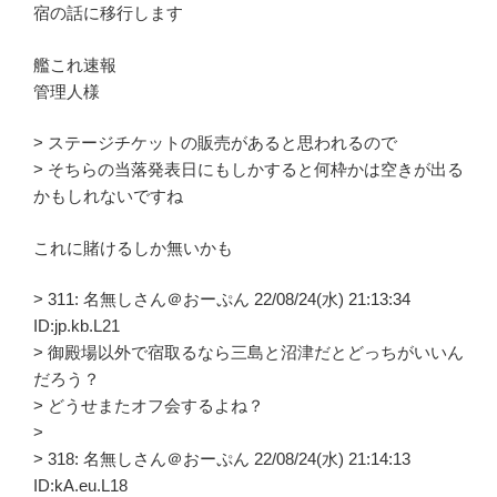
宿の話に移行します
艦これ速報
管理人様
> ステージチケットの販売があると思われるので
> そちらの当落発表日にもしかすると何枠かは空きが出る
かもしれないですね
これに賭けるしか無いかも
> 311: 名無しさん＠おーぷん 22/08/24(水) 21:13:34
ID:jp.kb.L21
> 御殿場以外で宿取るなら三島と沼津だとどっちがいいん
だろう？
> どうせまたオフ会するよね？
>
> 318: 名無しさん＠おーぷん 22/08/24(水) 21:14:13
ID:kA.eu.L18