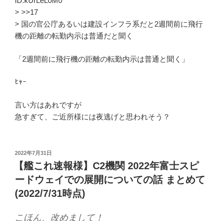
ID:kUrLeL0M0
> >>17
> 国の官公庁あるいは建設インフラ系だと2週間前に飛行
機の距離の転勤内示は普通だと聞く
「2週間前に飛行機の距離の転勤内示は普通と聞く」
ﾋｬｰ
言い方はあれですが
急すぎて、ご近所様には夜逃げと思われそう？
投
2022年7月31日
稿
【艦これ速報様】C2機関 2022年富士スピ
日:
ードウェイでの展開についての話 まとめて
(2022/7/31時点)
こほん、改めまして！