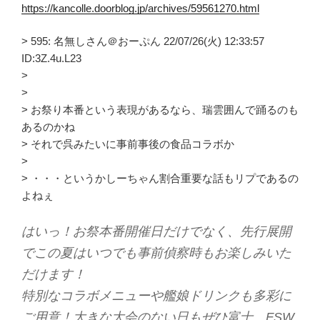
https://kancolle.doorblog.jp/archives/59561270.html
> 595: 名無しさん＠おーぷん 22/07/26(火) 12:33:57
ID:3Z.4u.L23
>
>
> お祭り本番という表現があるなら、瑞雲囲んで踊るのも
あるのかね
> それで呉みたいに事前事後の食品コラボか
>
> ・・・というかしーちゃん割合重要な話もリプであるの
よねぇ
はいっ！お祭本番開催日だけでなく、先行展開
でこの夏はいつでも事前偵察時もお楽しみいた
だけます！
特別なコラボメニューや艦娘ドリンクも多彩に
ご用意！大きな大会のない日もぜひ富士、FSW