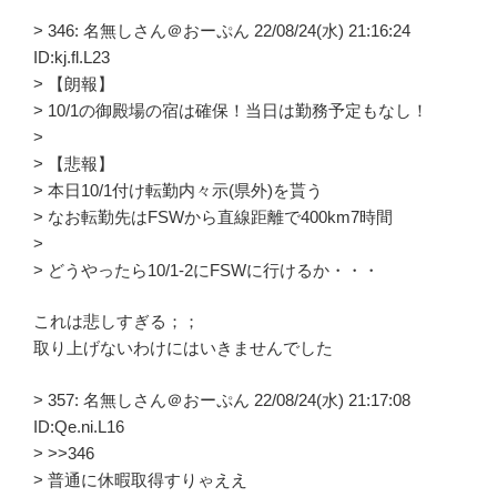
> 346: 名無しさん＠おーぷん 22/08/24(水) 21:16:24
ID:kj.fl.L23
> 【朗報】
> 10/1の御殿場の宿は確保！当日は勤務予定もなし！
>
> 【悲報】
> 本日10/1付け転勤内々示(県外)を貰う
> なお転勤先はFSWから直線距離で400km7時間
>
> どうやったら10/1-2にFSWに行けるか・・・
これは悲しすぎる；；
取り上げないわけにはいきませんでした
> 357: 名無しさん＠おーぷん 22/08/24(水) 21:17:08
ID:Qe.ni.L16
> >>346
> 普通に休暇取得すりゃええ