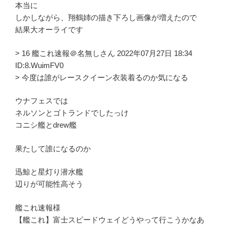
本当に
しかしながら、翔鶴姉の描き下ろし画像が増えたので
結果大オーライです
> 16 艦これ速報＠名無しさん 2022年07月27日 18:34
ID:8.WuimFV0
> 今度は誰がレースクイーン衣装着るのか気になる
ウナフェスでは
ネルソンとゴトランドでしたっけ
コニシ艦とdrew艦
果たして誰になるのか
迅鯨と星灯り潜水艦
辺りが可能性高そう
艦これ速報様
【艦これ】富士スピードウェイどうやって行こうかなあ