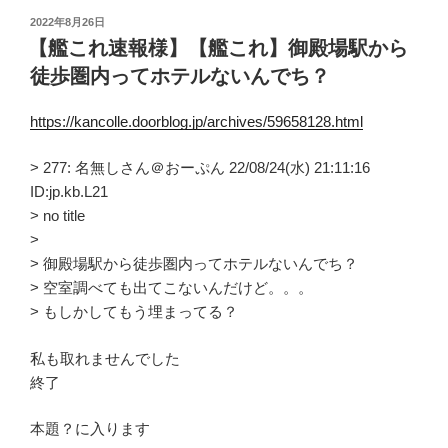
投
2022年8月26日
稿
【艦これ速報様】【艦これ】御殿場駅から
日:
徒歩圏内ってホテルないんでち？
https://kancolle.doorblog.jp/archives/59658128.html
> 277: 名無しさん＠おーぷん 22/08/24(水) 21:11:16
ID:jp.kb.L21
> no title
>
> 御殿場駅から徒歩圏内ってホテルないんでち？
> 空室調べても出てこないんだけど。。。
> もしかしてもう埋まってる？
私も取れませんでした
終了
本題？に入ります