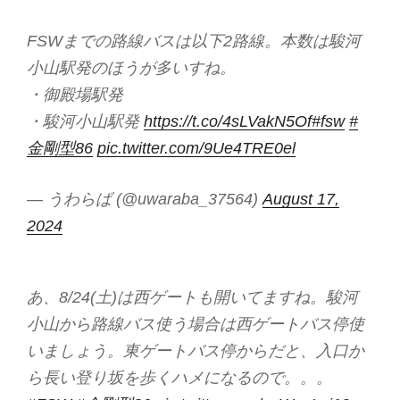
FSWまでの路線バスは以下2路線。本数は駿河
小山駅発のほうが多いすね。
・御殿場駅発
・駿河小山駅発
https://t.co/4sLVakN5Of
#fsw
#
金剛型86
pic.twitter.com/9Ue4TRE0el
— うわらば (@uwaraba_37564)
August 17,
2024
あ、8/24(土)は西ゲートも開いてますね。駿河
小山から路線バス使う場合は西ゲートバス停使
いましょう。東ゲートバス停からだと、入口か
ら長い登り坂を歩くハメになるので。。。