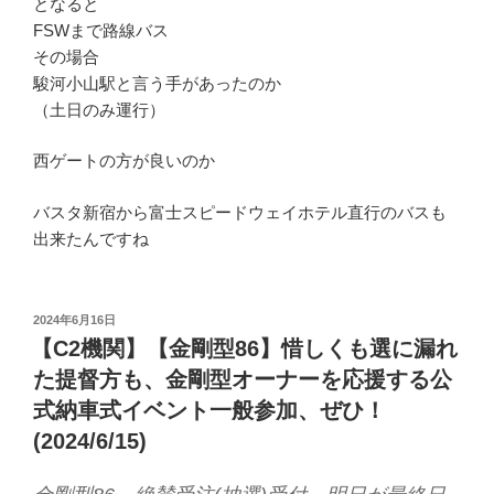
となると
FSWまで路線バス
その場合
駿河小山駅と言う手があったのか
（土日のみ運行）
西ゲートの方が良いのか
バスタ新宿から富士スピードウェイホテル直行のバスも
出来たんですね
投
2024年6月16日
稿
【C2機関】【金剛型86】惜しくも選に漏れ
日:
た提督方も、金剛型オーナーを応援する公
式納車式イベント一般参加、ぜひ！
(2024/6/15)