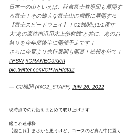
日本一の山といえば、陸自富士教導団も展開す
る富士！その雄大な富士山の裾野に展開する
【富士スピードウェイ】！C2機関は1/1原寸
大"あの高性能汎用水上偵察機"と共に、あのお
祭りを今年度後半に開催予定です！
さらに今夏より先行展開も開幕！続報を待て！
#FSW
#CRANEGarden
pic.twitter.com/CPWiHfqtaZ
— C2機関 (@C2_STAFF)
July 26, 2022
現時点でのお話をまとめて取り上げます
艦これ速報様
【艦これ】まさかと思うけど、コースのど真ん中に置く