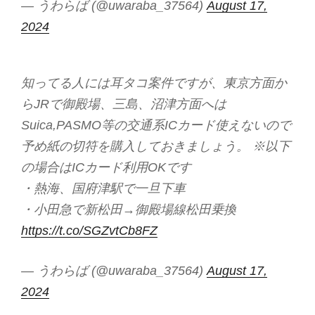
— うわらば (@uwaraba_37564)
August 17,
2024
知ってる人には耳タコ案件ですが、東京方面か
らJRで御殿場、三島、沼津方面へは
Suica,PASMO等の交通系ICカード使えないので
予め紙の切符を購入しておきましょう。 ※以下
の場合はICカード利用OKです
・熱海、国府津駅で一旦下車
・小田急で新松田→御殿場線松田乗換
https://t.co/SGZvtCb8FZ
— うわらば (@uwaraba_37564)
August 17,
2024