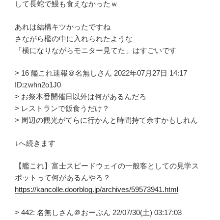
して長蛇で鰻も食えなかったｗ
あれは結構キツかったですね
さながら檻の中に入れられたような
「横になりながらモニター見てた」はすごいです
> 16 艦これ速報＠名無しさん 2022年07月27日 14:17
ID:zwhn2o1J0
> お祭本番開催日以外は何があるんだろ
> レストランで飯食うだけ？
> 周辺の観光がてらに行かんと時間持て余すかもしれん
↓へ続きます
【艦これ】富士スピードウェイの一般客としての見学ス
ポットって何があるんやろ？
https://kancolle.doorblog.jp/archives/59573941.html
> 442: 名無しさん＠おーぷん 22/07/30(土) 03:17:03