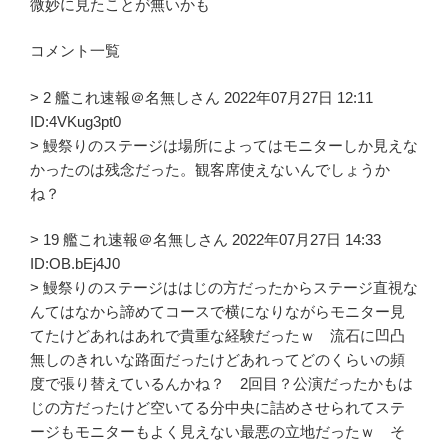
微妙に見たことが無いかも
コメント一覧
> 2 艦これ速報＠名無しさん 2022年07月27日 12:11
ID:4VKug3pt0
> 鰻祭りのステージは場所によってはモニターしか見えな
かったのは残念だった。観客席使えないんでしょうか
ね？
> 19 艦これ速報＠名無しさん 2022年07月27日 14:33
ID:OB.bEj4J0
> 鰻祭りのステージははじの方だったからステージ直視な
んてはなから諦めてコースで横になりながらモニター見
てたけどあれはあれで貴重な経験だったｗ 流石に凹凸
無しのきれいな路面だったけどあれってどのくらいの頻
度で張り替えているんかね？ 2回目？公演だったかもは
じの方だったけど空いてる分中央に詰めさせられてステ
ージもモニターもよく見えない最悪の立地だったｗ そ