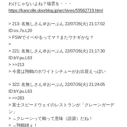
わけじゃないよね？瑞雲を・・・
https://kancolle.doorblog.jp/archives/59562719.html
> 213: 名無しさん＠おーぷん 22/07/26(火) 21:17:02
ID:vs.7o.L20
> FSWでイベやるってマ？またウナギかな？
>
> 221: 名無しさん＠おーぷん 22/07/26(火) 21:17:30
ID:bY.pu.L63
> >>213
> 今度は翔鶴のホワイトシチューがお出迎えっぽい
> 322: 名無しさん＠おーぷん 22/07/26(火) 21:24:05
ID:bY.pu.L63
> >>283
> 富士スピードウェイのレストランが「クレーンガーデ
ン」
> →クレーンって鶴って意味（語源）だね！
> →翔鶴姉ぇ！