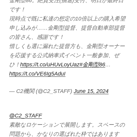
金剛型86。絶賛受注(抽選)受付、明日が最終日
です！
現時点で既に私達の想定の10倍以上の購入希望
申し込みが……金剛型提督、提督自動車部提督
の皆さん、感謝です！
惜しくも選に漏れた提督方も、金剛型オーナー
を応援する公式納車式イベント一般参加、ぜ
ひ！
https://t.co/uHUvLoyUaz
#金剛型86
…
https://t.co/VE6Ig5AduI
— C2機関 (@C2_STAFF)
June 15, 2024
@C2_STAFF
素敵なロケーションで展開します。スペースの
問題から、かなりの選ばれた枠ではあります