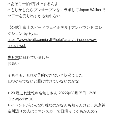
> あそこ一泊4万以上するんよ
> もしかしたらプレオープンをコラボしてJapan Walkerで
ツアーを売り出すかも知れない
【公式】富士スピードウェイホテル | アンバウンド コレ
クション by Hyatt
https://www.hyatt.com/ja-JP/hotel/japan/fuji-speedway-
hotel/fswub
先月末
に触れていました
お高い
そもそも、10/1が予約できない？状況でした
10/8からでないと受け付けていないのかな
> 20 艦これ速報＠名無しさん 2022年08月25日 12:28
ID:pWj2xPmD0
> イベントがどんな行程なのかなんも知らんけど、東京神
奈川辺りの人はロマンスカーで日帰りじゃあかんの？