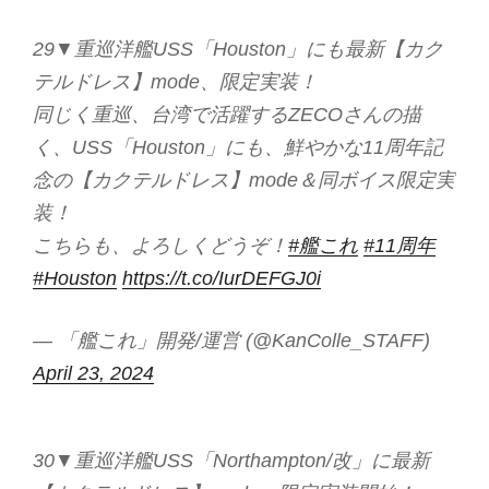
29▼重巡洋艦USS「Houston」にも最新【カク
テルドレス】mode、限定実装！
同じく重巡、台湾で活躍するZECOさんの描
く、USS「Houston」にも、鮮やかな11周年記
念の【カクテルドレス】mode＆同ボイス限定実
装！
こちらも、よろしくどうぞ！
#艦これ
#11周年
#Houston
https://t.co/IurDEFGJ0i
— 「艦これ」開発/運営 (@KanColle_STAFF)
April 23, 2024
30▼重巡洋艦USS「Northampton/改」に最新