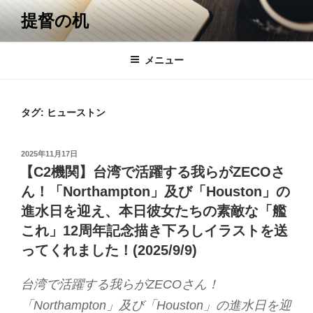
コ
提督の机
ン
テ
ン
メニュー
ツ
へ
ス
タグ:
ヒューストン
キ
ッ
投
2025年11月17日
プ
稿
【C2機関】台湾で活躍する我らがZECOさ
日:
ん！「Northampton」及び「Houston」の
進水日を迎え、本日彼女たちの素敵な「艦
これ」12周年記念描き下ろしイラストを送
ってくれました！(2025/9/9)
台湾で活躍する我らがZECOさん！
「Northampton」及び「Houston」の進水日を迎