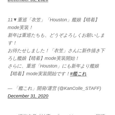
11▼重巡「衣笠」「Houston」艦娘【晴着】
mode実装！
新年は重巡たちも、どうぞよろしくお願いしま
す！
お待たせしました！「衣笠」さんに新作描き下
ろし艦娘【晴着】mode実装開始！
さらに、重巡「Houston」にも新年より艦娘
【晴着】mode実装開始です！
#艦これ
— 「艦これ」開発/運営 (@KanColle_STAFF)
December 31, 2020