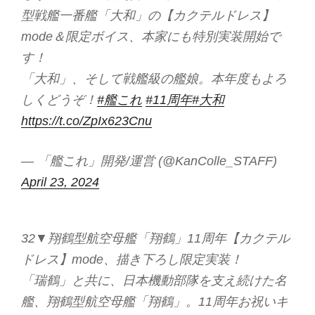
型戦艦一番艦「大和」の【カクテルドレス】
mode＆限定ボイス、本家にも特別実装開始で
す！
「大和」、そして戦艦級の艦娘。本年度もよろ
しくどうぞ！
#艦これ
#11周年
#大和
https://t.co/ZpIx623Cnu
— 「艦これ」開発/運営 (@KanColle_STAFF)
April 23, 2024
32▼翔鶴型航空母艦「翔鶴」11周年【カクテル
ドレス】mode、描き下ろし限定実装！
「瑞鶴」と共に、日本機動部隊を支え続けた名
艦、翔鶴型航空母艦「翔鶴」。11周年お祝いキ