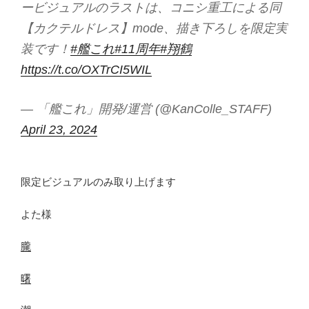
ービジュアルのラストは、コニシ重工による同
【カクテルドレス】mode、描き下ろしを限定実
装です！
#艦これ
#11周年
#翔鶴
https://t.co/OXTrCI5WIL
— 「艦これ」開発/運営 (@KanColle_STAFF)
April 23, 2024
限定ビジュアルのみ取り上げます
よた様
朧
曙