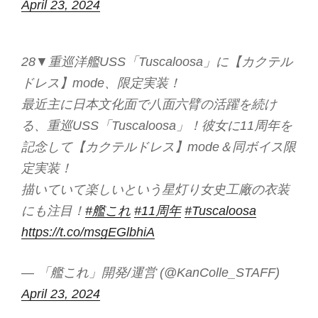
April 23, 2024
28▼重巡洋艦USS「Tuscaloosa」に【カクテル
ドレス】mode、限定実装！
最近主に日本文化面で八面六臂の活躍を続け
る、重巡USS「Tuscaloosa」！彼女に11周年を
記念して【カクテルドレス】mode＆同ボイス限
定実装！
描いていて楽しいという星灯り女史工廠の衣装
にも注目！
#艦これ
#11周年
#Tuscaloosa
https://t.co/msgEGlbhiA
— 「艦これ」開発/運営 (@KanColle_STAFF)
April 23, 2024