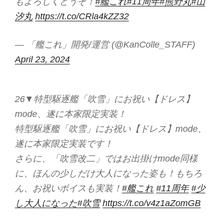
もよろしくどうぞ！
#艦これ
#11周年
#熊野丸
#山
汐丸
https://t.co/CRla4kZZ32
— 「艦これ」開発/運営 (@KanColle_STAFF)
April 23, 2024
26▼特型駆逐艦「吹雪」にお祝い【ドレス】
mode、遂に本家限定実装！
特型駆逐艦「吹雪」にお祝い【ドレス】mode、
遂に本家限定実装です！
さらに、「吹雪改二」ではお出掛けmode同様
に、ほんの少しだけ大人になった姿も！もちろ
ん、お祝いボイスも実装！
#艦これ
#11周年
#少
し大人になった
#吹雪
https://t.co/v4z1aZomGB