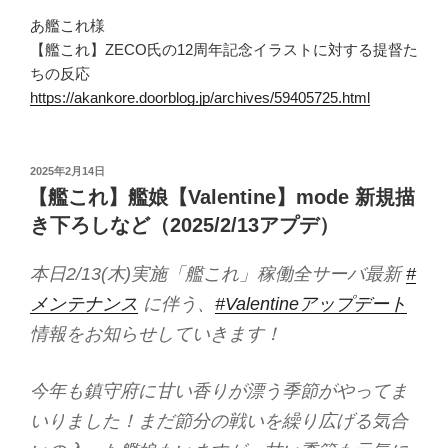
あ艦これ様
【艦これ】ZECO氏の12周年記念イラストに対する提督た
ちの反応
https://akankore.doorblog.jp/archives/59405725.html
投
2025年2月14日
稿
【艦これ】艦娘【Valentine】mode 新規描
日:
き下ろしなど（2025/2/13アプデ）
本日2/13(木)実施「艦これ」稼働全サーバ最新
#
メンテナンス
に伴う、
#Valentineアップデート
情報をお知らせしていきます！
今年も鎮守府に甘い香りが漂う季節がやってま
いりました！まだ節分の戦いを繰り広げる気合