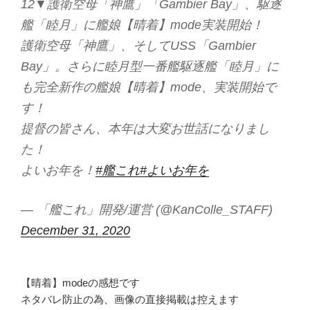
12▼護衛空母「神鷹」「Gambier Bay」、駆逐
艦「睦月」に艦娘【晴着】mode実装開始！
護衛空母「神鷹」、そしてUSS「Gambier
Bay」。さらに睦月型一番艦駆逐艦「睦月」に
も完全新作の艦娘【晴着】mode、実装開始で
す！
提督の皆さん、本年は大変お世話になりまし
た！
よいお年を！
#艦これ
#よいお年を
— 「艦これ」開発/運営 (@KanColle_STAFF)
December 31, 2020
【晴着】modeの感想です
ネタバレ防止の為、画像の直接掲載は控えます