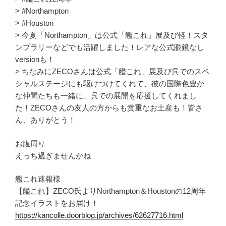
> #Northampton
> #Houston
> 今夏「Northampton」は公式「艦これ」展及び軽！スタ
ンプラリーなどでも活躍しました！レアな公式眼鏡なし
versionも！
> ちなみにZECOさんは公式「艦これ」展及び呉でのスペ
シャルステージにも駆けつけてくれて、彼の国際色豊か
な仲間たちも一緒に、呉での展開を応援してくれまし
た！ZECOさんの友人の方からも貴重なお土産も！皆さ
ん、ありがとう！
お腹周り
えっち過ぎませんかね
艦これ速報様
【艦これ】ZECO氏よりNorthampton＆Houstonの12周年
記念イラストをお届け！
https://kancolle.doorblog.jp/archives/62627716.html