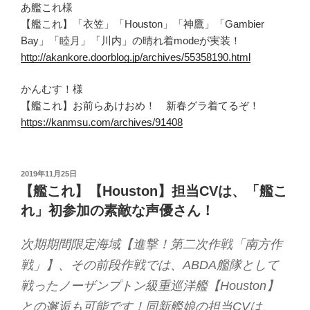
あ艦これ様
【艦これ】「衣笠」「Houston」「神鷹」「Gambier
Bay」「睦月」「川内」の晴れ着modeが実装！
http://akankore.doorblog.jp/archives/55358190.html
かんむす！様
【艦これ】お前らあけおめ！ 新春グラ着てるぞ！
https://kanmsu.com/archives/91408
投
2019年11月25日
稿
【艦これ】【Houston】担当CVは、「艦こ
日:
れ」初参加の素敵な声優さん！
次期期間限定海域【進撃！第二次作戦「南方作
戦」】、その前段作戦では、ABDA艦隊として
戦ったノーザンプトン級重巡洋艦【Houston】
との邂逅も可能です！同新艦娘の担当CVは、