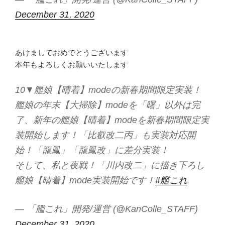
December 31, 2020
あけましておめでとうございます
本年もよろしくお願いいたします
10▼艦娘【晴着】modeの新春期間限定実装！
艦娘の年末【大掃除】modeを「曙」以外は完
了、新年の艦娘【晴着】modeを新春期間限定実
装開始します！「比叡改二丙」も実装対応開
始！「龍鳳」「龍鳳改」に差分実装！
そして、私と夜戦！「川内改二」に描き下ろし
艦娘【晴着】mode実装開始です！
#艦これ
— 「艦これ」開発/運営 (@KanColle_STAFF)
December 31, 2020