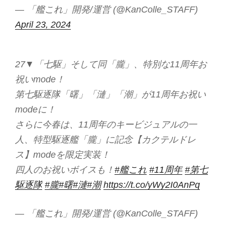
— 「艦これ」開発/運営 (@KanColle_STAFF)
April 23, 2024
27▼「七駆」そして同「朧」、特別な11周年お
祝いmode！
第七駆逐隊「曙」「漣」「潮」が11周年お祝い
modeに！
さらに今春は、11周年のキービジュアルの一
人、特型駆逐艦「朧」に記念【カクテルドレ
ス】modeを限定実装！
四人のお祝いボイスも！
#艦これ
#11周年
#第七
駆逐隊
#朧
#曙
#漣
#潮
https://t.co/yWy2I0AnPq
— 「艦これ」開発/運営 (@KanColle_STAFF)