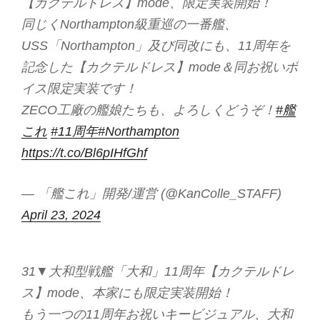
【カクテルドレス】mode、限定実装開始！
同じくNorthampton級重巡の一番艦、
USS「Northampton」及び同改にも、11周年を
記念した【カクテルドレス】mode＆同お祝いボ
イス限定実装です！
ZECO工廠の艦娘たちも、よろしくどうぞ！
#艦
これ
#11周年
#Northampton
https://t.co/Bl6pIHfGhf
— 「艦これ」開発/運営 (@KanColle_STAFF)
April 23, 2024
31▼大和型戦艦「大和」11周年【カクテルドレ
ス】mode、本家にも限定実装開始！
もう一つの11周年お祝いキービジュアル、大和