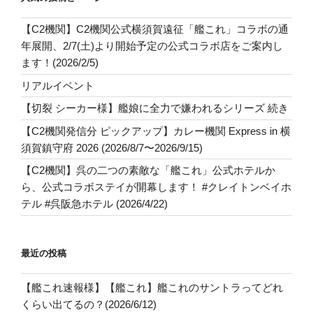
【C2機関】C2機関公式横須賀遠征「艦これ」コラボの通
年展開、2/7(土)より開始予定の公式コラボ店をご案内し
ます！(2026/2/5)
リアルイベント
【切裂 シーカー様】艦娘に全力で嫌われるシリーズ 続き
【C2機関発信分 ピックアップ】カレー機関 Express in 横
須賀鎮守府 2026 (2026/8/7〜2026/9/15)
【C2機関】呉の二つの素敵な「艦これ」公式ホテルか
ら、公式コラボステイが開幕します！ #クレイトンベイホ
テル #呉阪急ホテル (2026/4/22)
最近の投稿
【艦これ速報様】【艦これ】艦これのサントラってどれ
くらい出てるの？(2026/6/12)