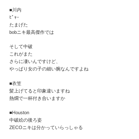
■川内
ﾋﾟｬｰ
たまげた
bobニキ最高傑作では
そして中破
これがまた
さらに凄いんですけど、
やっぱり女の子の細い腕なんですよね
■衣笠
髪上げてると印象違いますね
熱燗で一杯付き合いますか
■Houston
中破絵の後ろ姿
ZECOニキは分かっていらっしゃる