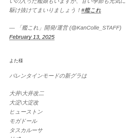
いの入った艦娘もいますが、甘い季節も元気に
駆け抜けてまいりましょう！
#艦これ
— 「艦これ」開発/運営 (@KanColle_STAFF)
February 13, 2025
よた様
バレンタインモードの新グラは
大井\大井改二
大淀\大淀改
ヒューストン
モガドール
タスカルーサ