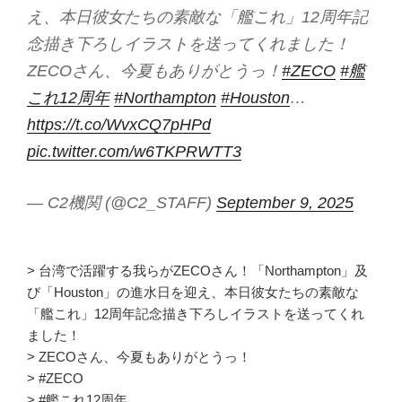
え、本日彼女たちの素敵な「艦これ」12周年記
念描き下ろしイラストを送ってくれました！
ZECOさん、今夏もありがとうっ！
#ZECO
#艦
これ12周年
#Northampton
#Houston
…
https://t.co/WvxCQ7pHPd
pic.twitter.com/w6TKPRWTT3
— C2機関 (@C2_STAFF)
September 9, 2025
> 台湾で活躍する我らがZECOさん！「Northampton」及
び「Houston」の進水日を迎え、本日彼女たちの素敵な
「艦これ」12周年記念描き下ろしイラストを送ってくれ
ました！
> ZECOさん、今夏もありがとうっ！
> #ZECO
> #艦これ12周年