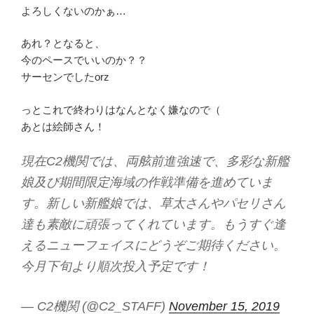
よろしくないのかぁ…
あれ？となると、
今のペースでいいのか？？
サーセンでしたorz
っとこれで終わりはなんとなく嫌なので（
あとは絵師さん！
現在C2機関では、両舷前進強速で、多彩な新艦
娘及び期間限定海域の作戦準備を進めていま
す。新しい新艦娘では、草太さんやパセリさん
達も素敵に頑張ってくれています。もうすぐ逢
えるニューフェイスにどうぞご期待ください。
今月下旬より順次投入予定です！
— C2機関 (@C2_STAFF)
November 15, 2019