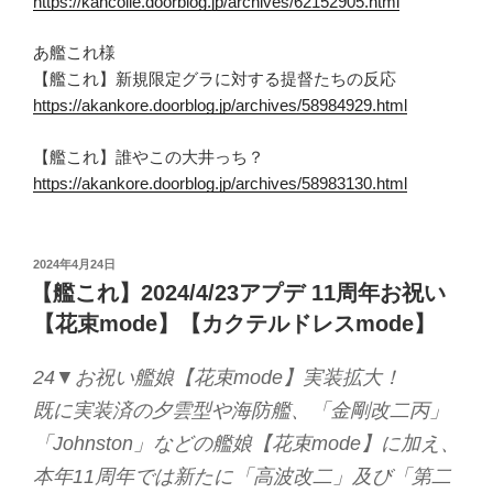
https://kancolle.doorblog.jp/archives/62152905.html
あ艦これ様
【艦これ】新規限定グラに対する提督たちの反応
https://akankore.doorblog.jp/archives/58984929.html
【艦これ】誰やこの大井っち？
https://akankore.doorblog.jp/archives/58983130.html
投
2024年4月24日
稿
【艦これ】2024/4/23アプデ 11周年お祝い
日:
【花束mode】【カクテルドレスmode】
24▼お祝い艦娘【花束mode】実装拡大！
既に実装済の夕雲型や海防艦、「金剛改二丙」
「Johnston」などの艦娘【花束mode】に加え、
本年11周年では新たに「高波改二」及び「第二