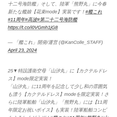
十二号海防艦」そして、陸軍「熊野丸」に今春
新たな艦娘【花束mode】実装です！
#艦これ
#11周年
#高波
#第二十二号海防艦
https://t.co/i0VGmh1jG8
— 「艦これ」開発/運営 (@KanColle_STAFF)
April 23, 2024
25▼特設護衛空母「山汐丸」に【カクテルドレ
ス】mode限定実装！
「山汐丸」に11周年を記念して少し和の雰囲気
も漂う【カクテルドレス】modeを限定実装！さ
らに陸軍船舶「山汐丸」「熊野丸」には【11周
年限定お祝いボイス】も実装！陸軍船舶コンビ