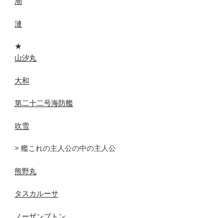
潮
漣
★
山汐丸
大和
第二十二号海防艦
吹雪
> 艦これの主人公の中の主人公
熊野丸
タスカルーサ
ノーザンプトン