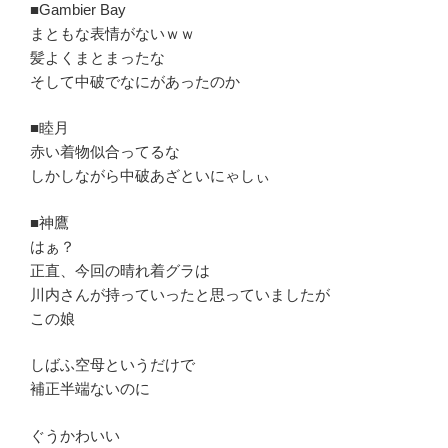
■Gambier Bay
まともな表情がないｗｗ
髪よくまとまったな
そして中破でなにがあったのか
■睦月
赤い着物似合ってるな
しかしながら中破あざといにゃしぃ
■神鷹
はぁ？
正直、今回の晴れ着グラは
川内さんが持っていったと思っていましたが
この娘
しばふ空母というだけで
補正半端ないのに
ぐうかわいい