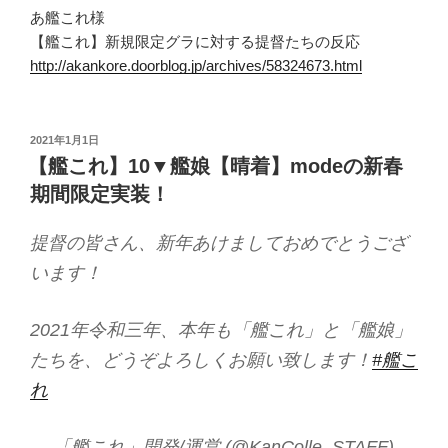
あ艦これ様
【艦これ】新規限定グラに対する提督たちの反応
http://akankore.doorblog.jp/archives/58324673.html
投
2021年1月1日
稿
【艦これ】10▼艦娘【晴着】modeの新春
日:
期間限定実装！
提督の皆さん、新年あけましておめでとうござ
います！
2021年令和三年、本年も「艦これ」と「艦娘」
たちを、どうぞよろしくお願い致します！
#艦こ
れ
— 「艦これ」開発/運営 (@KanColle_STAFF)