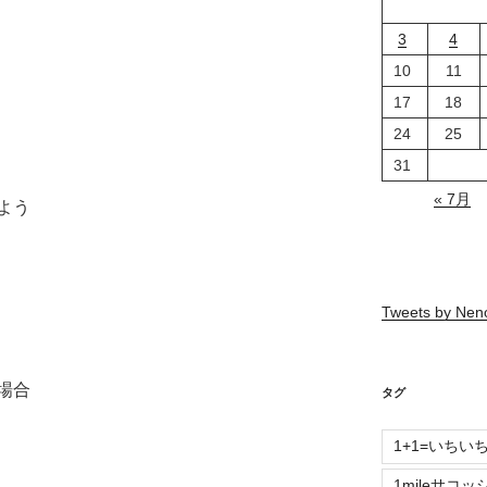
3
4
10
11
17
18
24
25
31
« 7月
よう
Tweets by Ne
場合
タグ
1+1=いちい
1mileサコッ