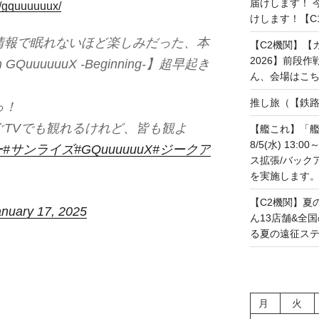
届けします！ 今
e/gquuuuuux/
けします！【C108
情報で眠れないほど楽しみだった、本
【C2機関】【カレ
2026】前段
uuuuuuX -Beginning-】超早起き
ん、会場はこちらで
推し旅（【鉄路戦
っ！
TVでも観れるけれど、皆も観よ
【艦これ】「艦
8/5(水) 13
ー
#サンライズ
#GQuuuuuuX
#ジークア
ス拡張/バック
を実施します。(20
【C2機関】夏
anuary 17, 2025
ん13店舗&全
る夏の遠征ステー
月
火