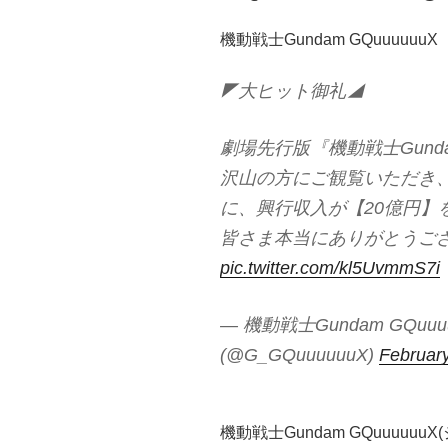
機動戦士Gundam GQuuuuu
◤大ヒット御礼◢
劇場先行版『機動戦士Gundam G
沢山の方にご観覧いただき
に、興行収入が【20億円】
皆さま本当にありがとうご
pic.twitter.com/kl5UvmmS7i
— 機動戦士Gundam GQu
(@G_GQuuuuuuX)
February
機動戦士Gundam GQuuuuuu