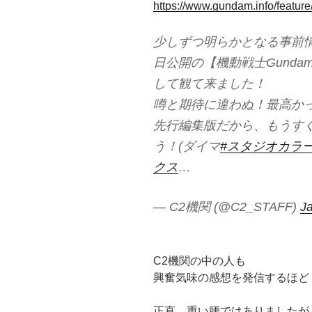
https://www.gundam.info/featur
少しずつ明らかとなる事前
日公開の【機動戦士Gundam GQ
して観て来ました！
噂と期待に違わぬ！最高か
先行編集版だから、もうすぐ
う！(ダイマ
#スタジオカラ
クス
…
— C2機関 (@C2_STAFF)
J
C2機関の中の人も
興奮気味の感想を発信するほど
正直、重い腰ではありましたが