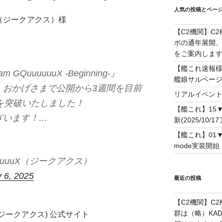
人気の投稿とペー
uX（ジークアクス）様
【C2機関】C
ボの通年展開、
をご案内します！(
【艦これ速報様
QuuuuuuX -Beginning-』
艦娘サルベー
、おかげさまで公開から3週間を目前
リアルイベン
を突破いたしました！
【艦これ】15
ざいます！…
新(2025/10/1
【艦これ】01
mode実装開始！(
uuuuuX（ジークアクス）
 6, 2025
最近の投稿
【C2機関】C
群は（略）KAD
X(ジークアクス) 公式サイト