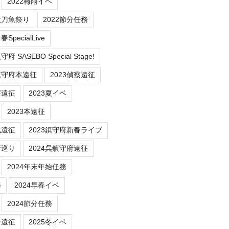
2022梅雨イベ
秋刀魚祭り
2022節分任務
SpecialLive
 SASEBO Special Stage!
鎮守府本遠征
2023偵察遠征
察遠征
2023夏イベ
2023本遠征
式遠征
2023鎮守府新春ライブ
府巡り
2024呉鎮守府遠征
2024年末年始任務
務
2024早春イベ
2024節分任務
チ遠征
2025冬イベ