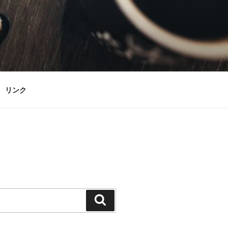
リンク
検
索