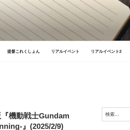
提督これくしょん
リアルイベント
リアルイベント2
検
『機動戦士Gundam
索:
ning-』(2025/2/9)