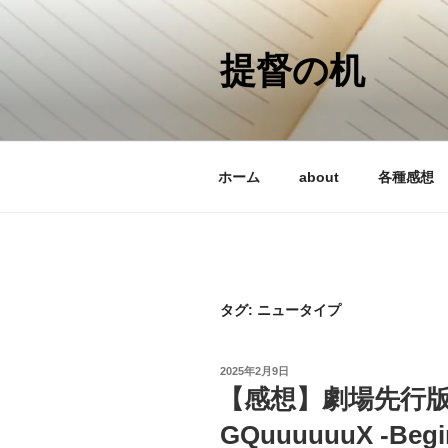
コ
ン
テ
提督の机
ン
ツ
へ
ス
ホーム
about
各種感想
キ
ッ
プ
タグ:
ニュータイプ
投
2025年2月9日
稿
【感想】劇場先行版
日:
GQuuuuuuX -Begin