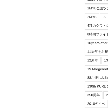
1MYB全国ツ
2MYB
0
4種のクワト
8時間フライ
10years aft
11周年をお
12周年
1
19 Morgenrot
88お楽しみ
130th KURE 
350周年
2018冬イベ