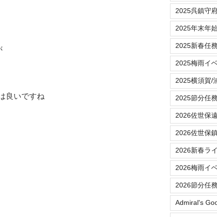
2025呉鎮守
2025年末年
2025新春任
が
2025梅雨イ
2025横須賀
は良いですね
2025節分任
2026佐世保
2026佐世保
2026新春ラ
2026梅雨イ
2026節分任
Admiral's Go