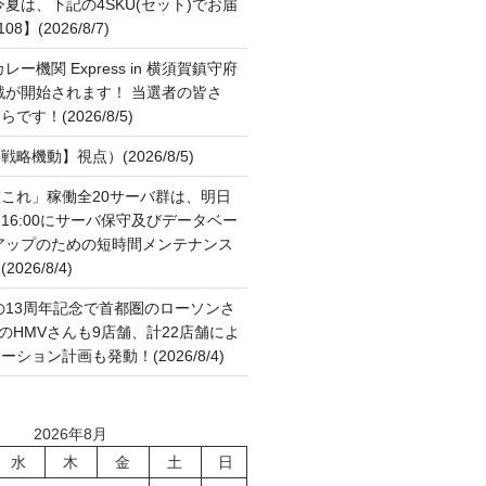
夏は、下記の4SKU(セット)でお届
】(2026/8/7)
ー機関 Express in 横須賀鎮守府
作戦が開始されます！ 当選者の皆さ
す！(2026/8/5)
略機動】視点）(2026/8/5)
これ」稼働全20サーバ群は、明日
:00～16:00にサーバ保守及びデータベー
アップのための短時間メンテナンス
26/8/4)
の13周年記念で首都圏のローソンさ
国のHMVさんも9店舗、計22店舗によ
ション計画も発動！(2026/8/4)
2026年8月
水
木
金
土
日