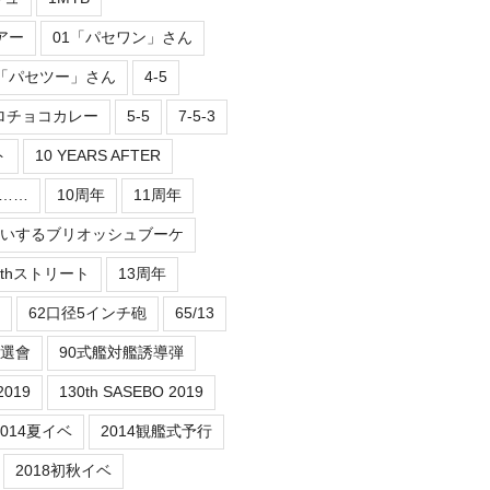
アー
01「パセワン」さん
2「パセツー」さん
4-5
ロチョコカレー
5-5
7-5-3
ト
10 YEARS AFTER
er……
10周年
11周年
祝いするブリオッシュブーケ
3thストリート
13周年
62口径5インチ砲
65/13
抽選會
90式艦対艦誘導弾
2019
130th SASEBO 2019
2014夏イベ
2014観艦式予行
2018初秋イベ