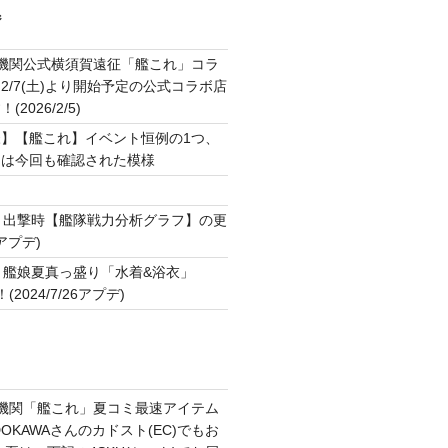
ジ
2機関公式横須賀遠征「艦これ」コラ
2/7(土)より開始予定の公式コラボ店
2026/2/5)
】【艦これ】イベント恒例の1つ、
ジは今回も確認された模様
ト
▼出撃時【艦隊戦力分析グラフ】の更
7アプデ)
▼艦娘夏真っ盛り「水着&浴衣」
2024/7/26アプデ)
2機関「艦これ」夏コミ最速アイテム
OKAWAさんのカドスト(EC)でもお