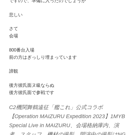
ですので、準備に入ったのでしょうか
悲しい
さて
会場
800番台入場
前の方はぎっしり埋まっています
諦観
後方彼氏面ヌ級ならぬ
後方彼氏面で参戦です
C2機関舞鶴遠征「艦これ」公式コラボ
【Operation MAIZURU Expedition 2023】1MYB
Special Live in MAIZURU、会場格納庫内、演
者、スタッフ、機材の撮影、開演中の撮影はNG