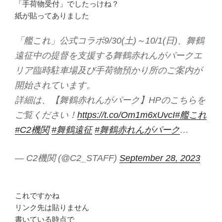
「手荷物受付」でしたっけね？
紙が貼ってありました
「艦これ」公式コラボ9/30(土)～10/1(日)、舞鶴
遠征中の提督を支援する舞鶴赤れんがパークエ
リア臨時駐車場及び手荷物預かり所のご案内が
開始されています。
詳細は、【舞鶴赤れんがパーク】HPのこちらを
ご覧ください！
https://t.co/Om1m6xUvcI
#艦これ
#C2機関
#舞鶴遠征
#舞鶴赤れんがパーク
…
— C2機関 (@C2_STAFF)
September 28, 2023
これですかね
リンク先は貼りません
書いている時点で