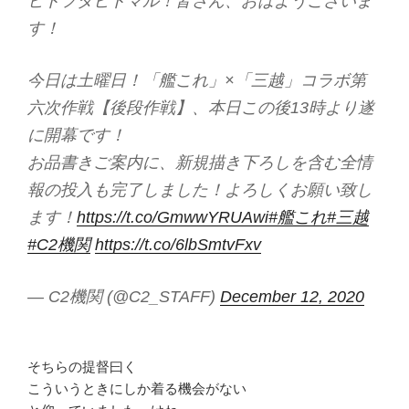
ヒトフタヒトマル！皆さん、おはようございま
す！
今日は土曜日！「艦これ」×「三越」コラボ第
六次作戦【後段作戦】、本日この後13時より遂
に開幕です！
お品書きご案内に、新規描き下ろしを含む全情
報の投入も完了しました！よろしくお願い致し
ます！
https://t.co/GmwwYRUAwi
#艦これ
#三越
#C2機関
https://t.co/6lbSmtvFxv
— C2機関 (@C2_STAFF)
December 12, 2020
そちらの提督曰く
こういうときにしか着る機会がない