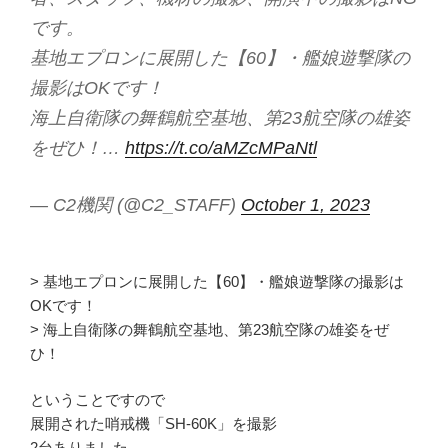
です。
基地エプロンに展開した【60】・艦娘遊撃隊の
撮影はOKです！
海上自衛隊の舞鶴航空基地、第23航空隊の雄姿
をぜひ！…
https://t.co/aMZcMPaNtl
— C2機関 (@C2_STAFF)
October 1, 2023
> 基地エプロンに展開した【60】・艦娘遊撃隊の撮影は
OKです！
> 海上自衛隊の舞鶴航空基地、第23航空隊の雄姿をぜ
ひ！
ということですので
展開された哨戒機「SH-60K」を撮影
2台ありました