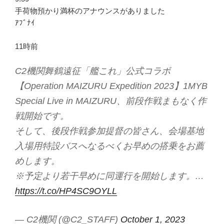
手荷物預かり満杯のアナウンスがありました
ｱﾌﾞﾅｲ
11時前
C2機関舞鶴遠征「艦これ」公式コラボ
【Operation MAIZURU Expedition 2023】1MYB
Special Live in MAIZURU、前段作戦まもなく作
戦開始です。
そして、後段作戦参加提督の皆さん、会場基地
入場用特設バスへなるべくお早めの搭乗をお薦
めします。
※予定より若干早めに同運行を開始します。…
https://t.co/HP4SC9OYLL
— C2機関 (@C2_STAFF)
October 1, 2023