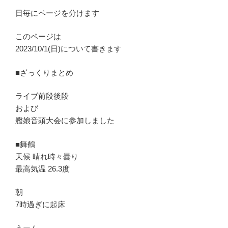
日毎にページを分けます
このページは
2023/10/1(日)について書きます
■ざっくりまとめ
ライブ前段後段
および
艦娘音頭大会に参加しました
■舞鶴
天候 晴れ時々曇り
最高気温 26.3度
朝
7時過ぎに起床