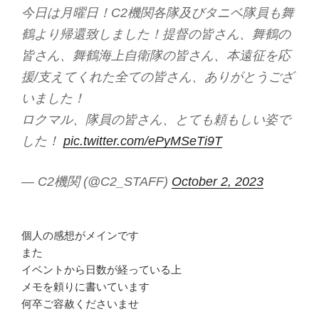
今日は月曜日！C2機関各隊及びタニベ隊員も舞
鶴より帰還致しました！提督の皆さん、舞鶴の
皆さん、舞鶴海上自衛隊の皆さん、本遠征を応
援/支えてくれた全ての皆さん、ありがとうござ
いました！
ロクマル、隊員の皆さん、とても頼もしい姿で
した！
pic.twitter.com/ePyMSeTi9T
— C2機関 (@C2_STAFF)
October 2, 2023
個人の感想がメインです
また
イベントから日数が経っている上
メモを頼りに書いています
何卒ご容赦くださいませ