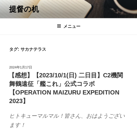
コ
提督の机
ン
テ
ン
メニュー
ツ
へ
ス
タグ:
サカナテラス
キ
ッ
投
2024年1月17日
プ
稿
【感想】【2023/10/1(日) 二日目】C2機関
日:
舞鶴遠征「艦これ」公式コラボ
【OPERATION MAIZURU EXPEDITION
2023】
ヒトキューマルマル！皆さん、おはようござい
ます！