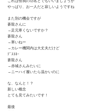
これは怪我の功名とでもいいましょうか
やっぱり、お一人だと寂しいようですね
また別の機会ですが
蒼龍さんに
→足元寒くないですか？
蒼龍さん
→寒いねー
→カレー機関内は大丈夫だけど
ﾃﾞｽﾖﾈｰ
蒼龍さん
→赤城さんみたいに
→ニーハイ履いたら温かいのに
な、なんと！？
新しい概念
とても見てみたいです！
最後