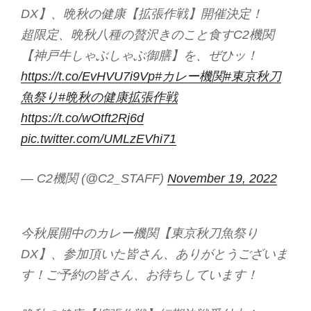
DX】、晩秋の健康【拡張作戦】開催決定！
超限定、晩秋八種の贅沢きのこと食すC2機関
【神戸牛しゃぶしゃぶ御膳】を、ぜひッ！
https://t.co/EvHVU7i9Vp
#カレー機関
#東京秋刀
魚祭り
#晩秋の健康拡張作戦
https://t.co/wOtft2Rj6d
pic.twitter.com/UMLzEVhi71
— C2機関 (@C2_STAFF)
November 19, 2022
今秋展開中のカレー機関【東京秋刀魚祭り
DX】、参加頂いた皆さん、ありがとうございま
す！ご予約の皆さん、お待ちしています！