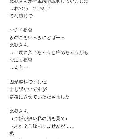
比叡さんが一生懸命説明していました
→れのわ れいわ？
てな感じで
お近く提督
きのこをいっきにどばーっ
比叡さん
→一度に入れちゃうと冷めちゃうかも
お近く提督
→ええー
固形燃料ですしね
申し訳ないですが
参考にさせていただきました
比叡さん
（ご飯が無い私の膳を見て）
→あれ？ご飯ありませんが……
私