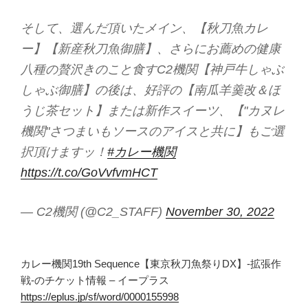
そして、選んだ頂いたメイン、【秋刀魚カレ
ー】【新産秋刀魚御膳】、さらにお薦めの健康
八種の贅沢きのこと食すC2機関【神戸牛しゃぶ
しゃぶ御膳】の後は、好評の【南瓜羊羹改＆ほ
うじ茶セット】または新作スイーツ、【"カヌレ
機関"さつまいもソースのアイスと共に】もご選
択頂けますッ！
#カレー機関
https://t.co/GoVvfvmHCT
— C2機関 (@C2_STAFF)
November 30, 2022
カレー機関19th Sequence【東京秋刀魚祭りDX】-拡張作
戦-のチケット情報 – イープラス
https://eplus.jp/sf/word/0000155998