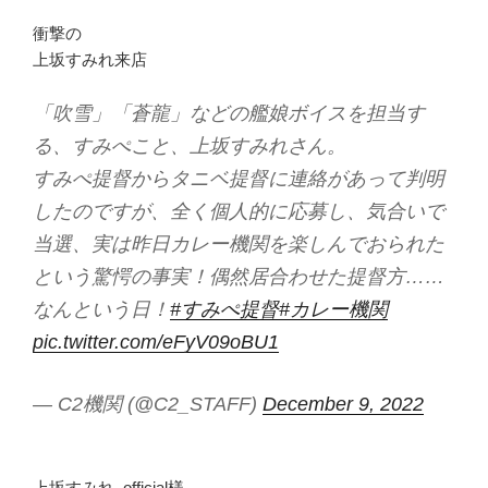
衝撃の
上坂すみれ来店
「吹雪」「蒼龍」などの艦娘ボイスを担当す
る、すみぺこと、上坂すみれさん。
すみぺ提督からタニベ提督に連絡があって判明
したのですが、全く個人的に応募し、気合いで
当選、実は昨日カレー機関を楽しんでおられた
という驚愕の事実！偶然居合わせた提督方……
なんという日！
#すみぺ提督
#カレー機関
pic.twitter.com/eFyV09oBU1
— C2機関 (@C2_STAFF)
December 9, 2022
上坂すみれ_official様