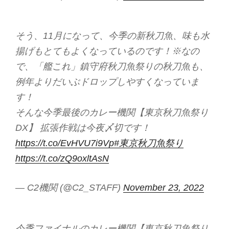
そう、11月になって、今季の新秋刀魚、味も水
揚げもとてもよくなっているのです！※なの
で、「艦これ」鎮守府秋刀魚祭りの秋刀魚も、
例年よりだいぶドロップしやすくなっていま
す！
そんな今季最後のカレー機関【東京秋刀魚祭り
DX】 拡張作戦は今夜〆切です！
https://t.co/EvHVU7i9Vp
#東京秋刀魚祭り
https://t.co/zQ9oxltAsN
— C2機関 (@C2_STAFF)
November 23, 2022
今季ファイナルのカレー機関【東京秋刀魚祭り