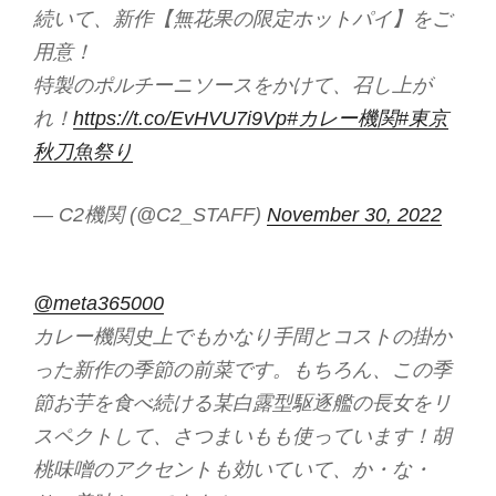
続いて、新作【無花果の限定ホットパイ】をご
用意！
特製のポルチーニソースをかけて、召し上が
れ！
https://t.co/EvHVU7i9Vp
#カレー機関
#東京
秋刀魚祭り
— C2機関 (@C2_STAFF)
November 30, 2022
@meta365000
カレー機関史上でもかなり手間とコストの掛か
った新作の季節の前菜です。もちろん、この季
節お芋を食べ続ける某白露型駆逐艦の長女をリ
スペクトして、さつまいもも使っています！胡
桃味噌のアクセントも効いていて、か・な・