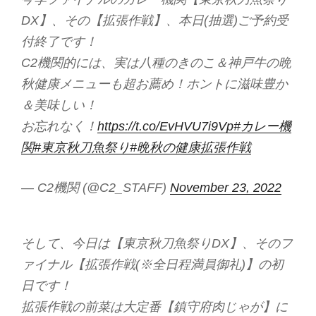
DX】、その【拡張作戦】、本日(抽選)ご予約受
付終了です！
C2機関的には、実は八種のきのこ＆神戸牛の晩
秋健康メニューも超お薦め！ホントに滋味豊か
＆美味しい！
お忘れなく！
https://t.co/EvHVU7i9Vp
#カレー機
関
#東京秋刀魚祭り
#晩秋の健康拡張作戦
— C2機関 (@C2_STAFF)
November 23, 2022
そして、今日は【東京秋刀魚祭りDX】、そのフ
ァイナル【拡張作戦(※全日程満員御礼)】の初
日です！
拡張作戦の前菜は大定番【鎮守府肉じゃが】に