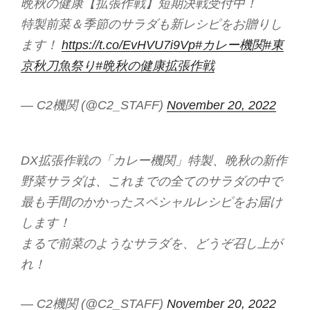
晩秋の健康【拡張作戦】短期決戦受付中！
特製前菜＆季節のサラダも新レシピをお贈りし
ます！
https://t.co/EvHVU7i9Vp
#カレー機関
#東
京秋刀魚祭り
#晩秋の健康拡張作戦
— C2機関 (@C2_STAFF)
November 20, 2022
DX拡張作戦の「カレー機関」特製、晩秋の新作
野菜サラダは、これまでの全てのサラダの中で
最も手間のかかったスペシャルレシピをお届け
します！
まるで前菜のようなサラダを、どうぞ召し上が
れ！
— C2機関 (@C2_STAFF)
November 20, 2022