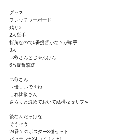
グッズ
フレッチャーボード
残り2
2人挙手
折角なので6番提督かな？が挙手
3人
比叡さんとじゃんけん
6番提督撃沈
比叡さん
→優しいですね
これ比叡さん
さらりと沈めておいて結構なセリフｗ
後なんだっけな
そうそう
24番？のポスター3種セット
バッテンが付いてますが