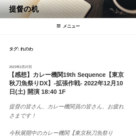
コ
提督の机
ン
テ
ン
メニュー
ツ
へ
ス
タグ:
れのわ
キ
ッ
投
2023年2月27日
プ
稿
【感想】カレー機関19th Sequence【東京
日:
秋刀魚祭りDX】-拡張作戦- 2022年12月10
日(土) 開演 18:40 1F
提督の皆さん、カレー機関員の皆さん、お疲れ
さまです！
今秋展開中のカレー機関【東京秋刀魚祭り