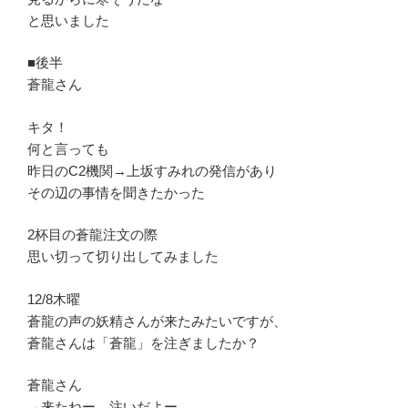
と思いました
■後半
蒼龍さん
キタ！
何と言っても
昨日のC2機関→上坂すみれの発信があり
その辺の事情を聞きたかった
2杯目の蒼龍注文の際
思い切って切り出してみました
12/8木曜
蒼龍の声の妖精さんが来たみたいですが、
蒼龍さんは「蒼龍」を注ぎましたか？
蒼龍さん
→来たねー 注いだよー