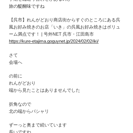
旅の醍醐味ですね
【呉市】れんがどおり商店街からすぐのところにある呉
風お好み焼きのお店「いき」の呉風お好み焼きはボリュ
ーム満点です！ | 号外NET 呉市・江田島市
https://kure-etajima.goguynet.jp/2024/02/02/iki/
さて
会場へ
の前に
れんがどおり
端から見たことはありませんでした
折角なので
北の端からパシャリ
ずーっと奥まで続いています
長いですね