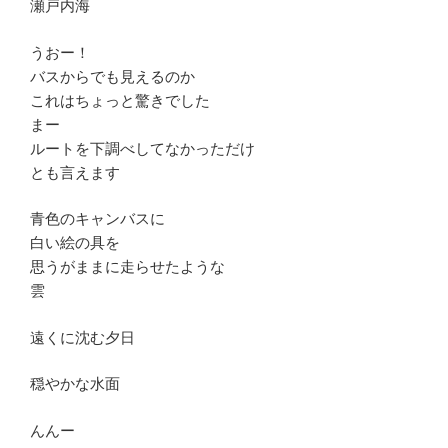
瀬戸内海
うおー！
バスからでも見えるのか
これはちょっと驚きでした
まー
ルートを下調べしてなかっただけ
とも言えます
青色のキャンバスに
白い絵の具を
思うがままに走らせたような
雲
遠くに沈む夕日
穏やかな水面
んんー