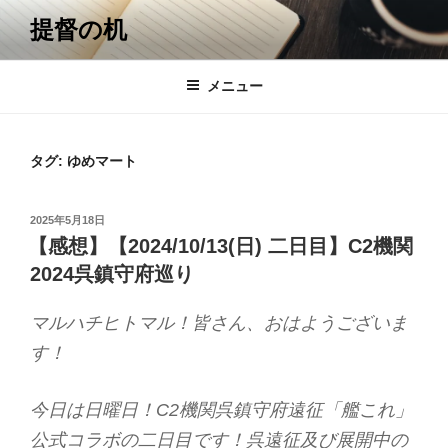
コ
提督の机
ン
テ
ン
メニュー
ツ
へ
ス
タグ:
ゆめマート
キ
ッ
投
2025年5月18日
プ
稿
【感想】【2024/10/13(日) 二日目】C2機関
日:
2024呉鎮守府巡り
マルハチヒトマル！皆さん、おはようございま
す！
今日は日曜日！C2機関呉鎮守府遠征「艦これ」
公式コラボの二日目です！呉遠征及び展開中の