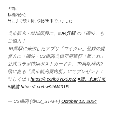
の前に
駅構内から
外にまで続く長い列が出来ていました
呉市観光・地域振興に、
#JR呉駅
の「磯波」も
ご協力！
JR呉駅に来訪したアプリ「マイクレ」登録の提
督方に「磯波」C2機関呉鎮守府遠征「艦これ」
公式コラボ特別ポストカードを、JR呉駅構内2
階にある「呉市観光案内所」にてプレゼント！
詳しくは！
https://t.co/lb0Ytx0XvZ
#艦これ
#呉市
#磯波
https://t.co/hw9ihWt91B
— C2機関 (@C2_STAFF)
October 12, 2024