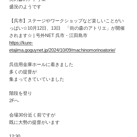
盛況のようです
【呉市】ステージやワークショップなど楽しいことがい
っぱい☆10月12日、13日 「街の森のアトリエ」が開催
されます☆ | 号外NET 呉市・江田島市
https://kure-
etajima.goguynet.jp/2024/10/09/machinomorinoatorie/
呉信用金庫ホールに着きました
多くの提督が
集まってきていていました
階段を登り
2Fへ
会場30分近く前ですが
既に大勢の提督がいます
12:30