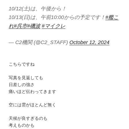
10/12(土)は、午後から！
10/13(日)は、午前10:00からの予定です！
#艦こ
れ
#呉市
#磯波
#マイクレ
— C2機関 (@C2_STAFF)
October 12, 2024
こちらですね
写真を見返しても
日差しの強さ
痛いほど伝わってきます
空には雲がほとんど無く
天候が良すぎるのも
考えものかも