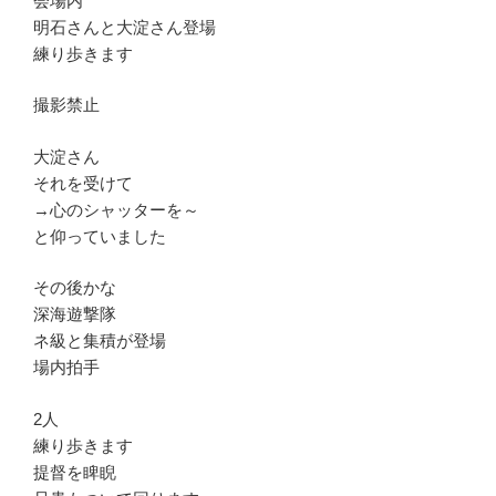
会場内
明石さんと大淀さん登場
練り歩きます
撮影禁止
大淀さん
それを受けて
→心のシャッターを～
と仰っていました
その後かな
深海遊撃隊
ネ級と集積が登場
場内拍手
2人
練り歩きます
提督を睥睨